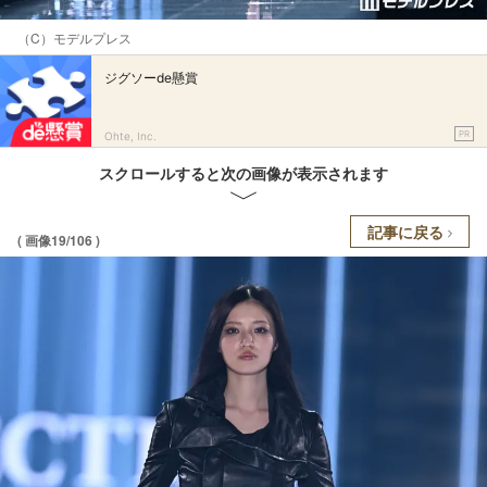
（C）モデルプレス
ジグソーde懸賞
PR
Ohte, Inc.
スクロールすると次の画像が表示されます
記事に戻る
( 画像19/106 )