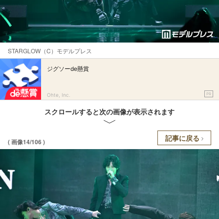
STARGLOW（C）モデルプレス
ジグソーde懸賞
PR
Ohte, Inc.
スクロールすると次の画像が表示されます
記事に戻る
( 画像14/106 )