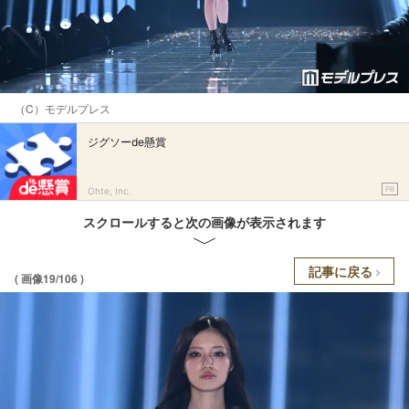
（C）モデルプレス
ジグソーde懸賞
PR
Ohte, Inc.
スクロールすると次の画像が表示されます
記事に戻る
( 画像19/106 )