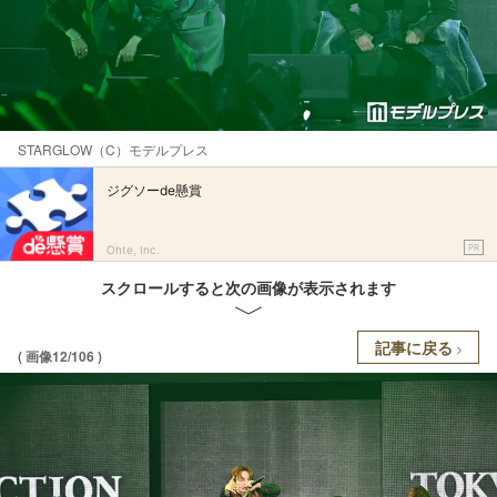
STARGLOW（C）モデルプレス
ジグソーde懸賞
PR
Ohte, Inc.
スクロールすると次の画像が表示されます
記事に戻る
( 画像12/106 )