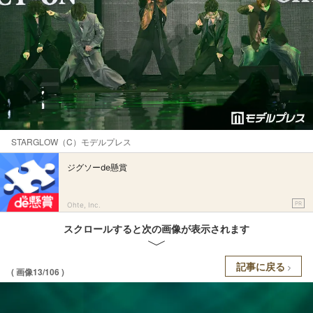
STARGLOW（C）モデルプレス
ジグソーde懸賞
PR
Ohte, Inc.
スクロールすると次の画像が表示されます
記事に戻る
( 画像13/106 )