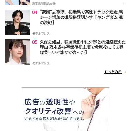
東宝東和株式会社
PR
04
“蒙恬”志尊淳、初乗馬で高速トラック追走 馬
シーン増加の撮影秘話明かす【キングダム 魂
の決戦】
モデルプレス
05
久保史緒里、映画撮影中に外部との連絡控えた
理由 乃木坂46卒業後初主演で母親役に【世界
は美しいと誰かが言った】
モデルプレス
もっとみる