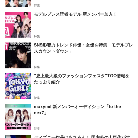
特集
モデルプレス読者モデル 新メンバー加入！
特集
SNS影響力トレンド俳優・女優を特集「モデルプレ
スカウントダウン」
特集
"史上最大級のファッションフェスタ"TGC情報を
たっぷり紹介
特集
moxymill新メンバーオーディション「to the
nex7」
特集
ディズニー作品はもちろん！ 国内外の人気作がす