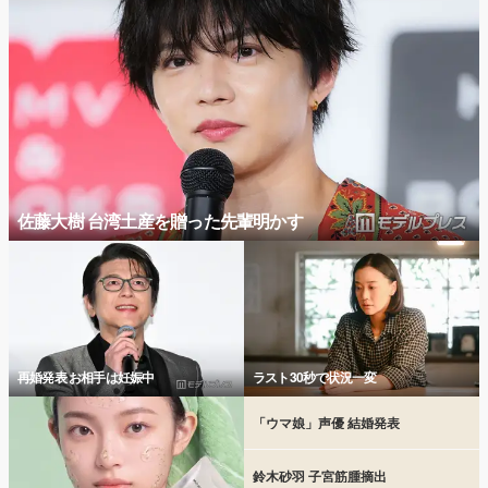
佐藤大樹 台湾土産を贈った先輩明かす
再婚発表 お相手は妊娠中
ラスト30秒で状況一変
「ウマ娘」声優 結婚発表
鈴木砂羽 子宮筋腫摘出