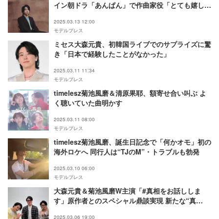
イン朝ドラ「あんぱん」で作曲家役「とても嬉しく
光栄に思います」
2025.03.13 12:00
モデルプレス
ミセス大森元貴、初韓国ライブでのサプライズに驚
き「日本で経験したことがなかった」
2025.03.11 11:34
モデルプレス
timelesz菊池風磨＆清原果耶、額寄せ合い叫ぶ よ
く聴いていた曲明かす
2025.03.11 08:00
モデルプレス
timelesz菊池風磨、誕生日記念で「何かオモ」初の
海外ロケへ 同行人は“TJのM”・トラブルも勃発
2025.03.10 06:00
モデルプレス
大森元貴＆菊池風磨W主演「#真相をお話ししま
す」原作者とのスペシャル鼎談実現 新たな“真
相”明らかに
2025.03.06 19:00