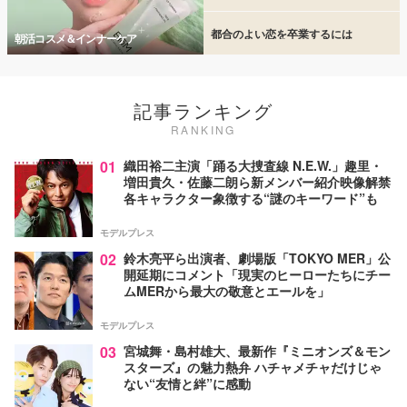
都合のよい恋を卒業するには
朝活コスメ＆インナーケア
記事ランキング
RANKING
01
織田裕二主演「踊る大捜査線 N.E.W.」趣里・
増田貴久・佐藤二朗ら新メンバー紹介映像解禁
各キャラクター象徴する“謎のキーワード”も
モデルプレス
02
鈴木亮平ら出演者、劇場版「TOKYO MER」公
開延期にコメント「現実のヒーローたちにチー
ムMERから最大の敬意とエールを」
モデルプレス
03
宮城舞・島村雄大、最新作『ミニオンズ＆モン
スターズ』の魅力熱弁 ハチャメチャだけじゃ
ない“友情と絆”に感動