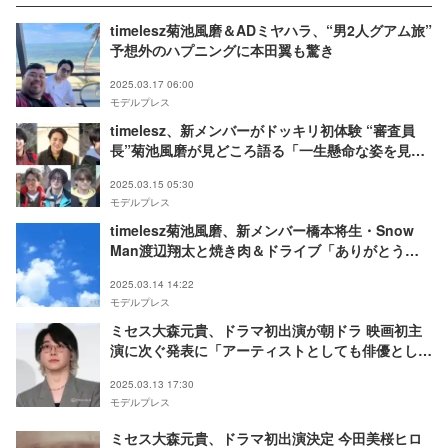
timelesz菊池風磨＆ADミヤハラ、“男2人グアム旅”
予想外のハプニングに本田翼も驚き
2025.03.17 06:00
モデルプレス
timelesz、新メンバーがドッキリ初体験 “審査員
長”菊池風磨が見どころ語る「一生懸命な姿を見て
ほしい」
2025.03.15 05:30
モデルプレス
timelesz菊池風磨、新メンバー橋本将生・Snow
Man渡辺翔太と焼き肉＆ドライブ「ありがとう翔
太先輩」
2025.03.14 14:22
モデルプレス
ミセス大森元貴、ドラマ初出演が朝ドラ 映画初主
演に次ぐ発表に「アーティストとしても俳優として
もすごい」と反響
2025.03.13 17:30
モデルプレス
ミセス大森元貴、ドラマ初出演決定 今田美桜ヒロ