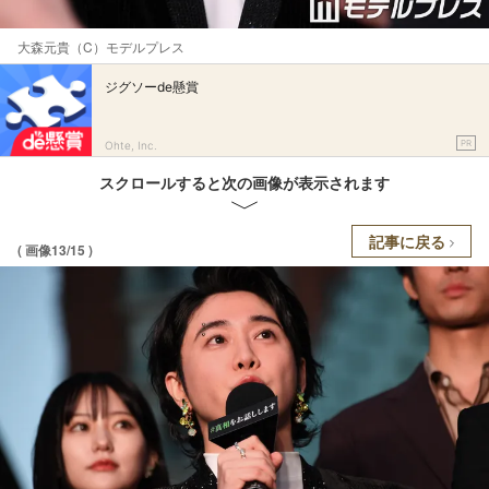
大森元貴（C）モデルプレス
ジグソーde懸賞
PR
Ohte, Inc.
スクロールすると次の画像が表示されます
記事に戻る
( 画像13/15 )