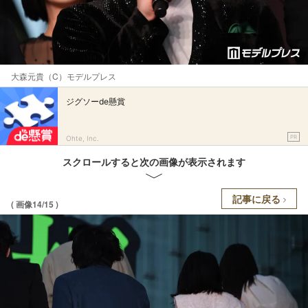
大森元貴（C）モデルプレス
ジグソーde懸賞
PR
Ohte, Inc.
スクロールすると次の画像が表示されます
記事に戻る
( 画像14/15 )