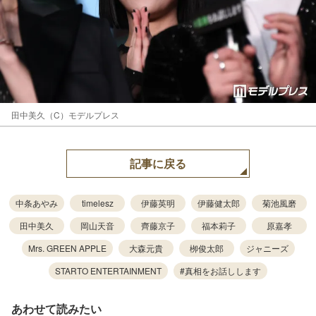
田中美久（C）モデルプレス
記事に戻る
中条あやみ
timelesz
伊藤英明
伊藤健太郎
菊池風磨
田中美久
岡山天音
齊藤京子
福本莉子
原嘉孝
Mrs. GREEN APPLE
大森元貴
栁俊太郎
ジャニーズ
STARTO ENTERTAINMENT
#真相をお話しします
あわせて読みたい