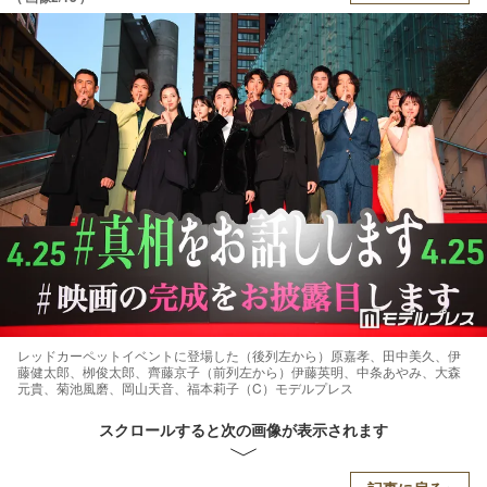
レッドカーペットイベントに登場した（後列左から）原嘉孝、田中美久、伊
藤健太郎、栁俊太郎、齊藤京子（前列左から）伊藤英明、中条あやみ、大森
元貴、菊池風磨、岡山天音、福本莉子（C）モデルプレス
スクロールすると次の画像が表示されます