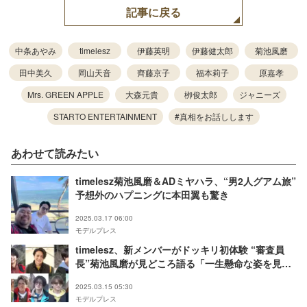
記事に戻る
中条あやみ
timelesz
伊藤英明
伊藤健太郎
菊池風磨
田中美久
岡山天音
齊藤京子
福本莉子
原嘉孝
Mrs. GREEN APPLE
大森元貴
栁俊太郎
ジャニーズ
STARTO ENTERTAINMENT
#真相をお話しします
あわせて読みたい
timelesz菊池風磨＆ADミヤハラ、“男2人グアム旅”
予想外のハプニングに本田翼も驚き
2025.03.17 06:00
モデルプレス
timelesz、新メンバーがドッキリ初体験 “審査員
長”菊池風磨が見どころ語る「一生懸命な姿を見て
ほしい」
2025.03.15 05:30
モデルプレス