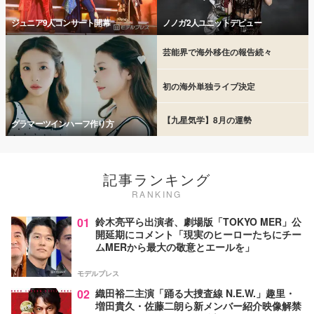
ジュニア9人コンサート開幕
ノノガ2人ユニットデビュー
芸能界で海外移住の報告続々
初の海外単独ライブ決定
【九星気学】8月の運勢
グラマーツインハーフ作り方
記事ランキング
RANKING
01
鈴木亮平ら出演者、劇場版「TOKYO MER」公
開延期にコメント「現実のヒーローたちにチー
ムMERから最大の敬意とエールを」
モデルプレス
02
織田裕二主演「踊る大捜査線 N.E.W.」趣里・
増田貴久・佐藤二朗ら新メンバー紹介映像解禁