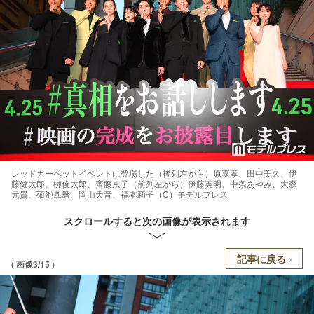
レッドカーペットイベントに登場した（後列左から）原嘉孝、田中美久、伊
藤健太郎、栁俊太郎、齊藤京子（前列左から）伊藤英明、中条あやみ、大森
元貴、菊池風磨、岡山天音、福本莉子（C）モデルプレス
スクロールすると次の画像が表示されます
記事に戻る
( 画像3/15 )