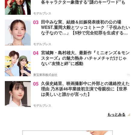
各キャラクター象徴する“謎のキーワード”も
モデルプレス
03
田中みな実、結婚＆妊娠発表後初の公の場
WEST.重岡大毅とツッコミトーク「子役みたい
な子なので…」【5秒で完全犯罪を生成する方
法】
モデルプレス
04
宮城舞・島村雄大、最新作『ミニオンズ＆モン
スターズ』の魅力熱弁 ハチャメチャだけじゃ
ない“友情と絆”に感動
東宝東和株式会社
PR
05
久保史緒里、映画撮影中に外部との連絡控えた
理由 乃木坂46卒業後初主演で母親役に【世界
は美しいと誰かが言った】
モデルプレス
もっとみる