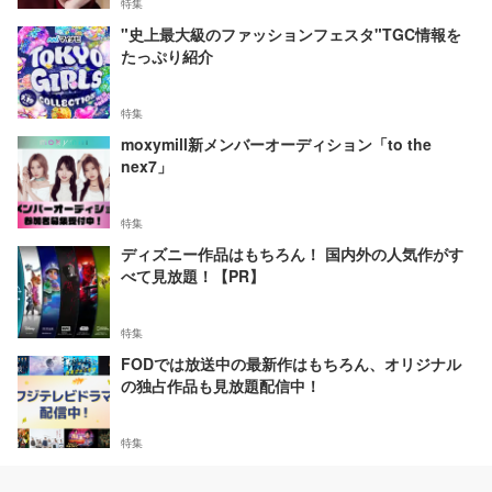
特集
"史上最大級のファッションフェスタ"TGC情報を
たっぷり紹介
特集
moxymill新メンバーオーディション「to the
nex7」
特集
ディズニー作品はもちろん！ 国内外の人気作がす
べて見放題！【PR】
特集
FODでは放送中の最新作はもちろん、オリジナル
の独占作品も見放題配信中！
特集