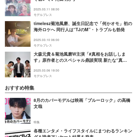
2025.03.11 08:00
モデルプレス
timelesz菊池風磨、誕生日記念で「何かオモ」初の
海外ロケへ 同行人は“TJのM”・トラブルも勃発
2025.03.10 06:00
モデルプレス
大森元貴＆菊池風磨W主演「#真相をお話ししま
す」原作者とのスペシャル鼎談実現 新たな“真
相”明らかに
2025.03.06 19:00
モデルプレス
おすすめ特集
8月のカバーモデルは映画「ブルーロック」の高橋
文哉
特集
各種エンタメ・ライフスタイルにまつわるランキン
グ＆読者アンケート結果を発表