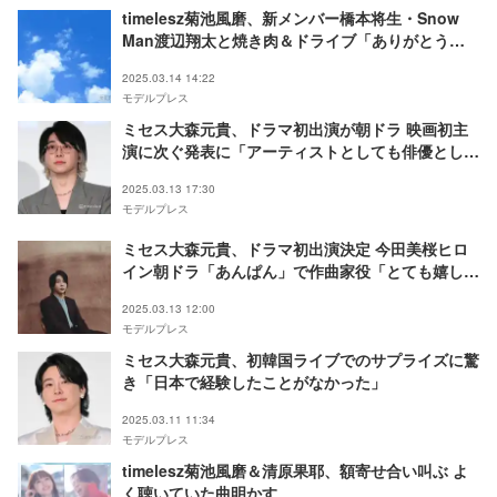
timelesz菊池風磨、新メンバー橋本将生・Snow
Man渡辺翔太と焼き肉＆ドライブ「ありがとう翔
太先輩」
2025.03.14 14:22
モデルプレス
ミセス大森元貴、ドラマ初出演が朝ドラ 映画初主
演に次ぐ発表に「アーティストとしても俳優として
もすごい」と反響
2025.03.13 17:30
モデルプレス
ミセス大森元貴、ドラマ初出演決定 今田美桜ヒロ
イン朝ドラ「あんぱん」で作曲家役「とても嬉しく
光栄に思います」
2025.03.13 12:00
モデルプレス
ミセス大森元貴、初韓国ライブでのサプライズに驚
き「日本で経験したことがなかった」
2025.03.11 11:34
モデルプレス
timelesz菊池風磨＆清原果耶、額寄せ合い叫ぶ よ
く聴いていた曲明かす