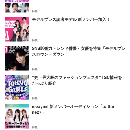
特集
モデルプレス読者モデル 新メンバー加入！
特集
SNS影響力トレンド俳優・女優を特集「モデルプレ
スカウントダウン」
特集
"史上最大級のファッションフェスタ"TGC情報を
たっぷり紹介
特集
moxymill新メンバーオーディション「to the
nex7」
特集