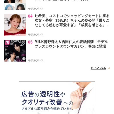
モデルプレス
04
辻希美、コストコでショッピングカートに座る
次女・夢空（ゆめあ）ちゃんの姿公開「乗りこ
なしてる感じが可愛すぎ」「成長を感じる」の
声
モデルプレス
05
M!LK曽野舜太＆吉田仁人の表紙解禁「モデル
プレスカウントダウンマガジン」巻頭に登場
モデルプレス
もっとみる