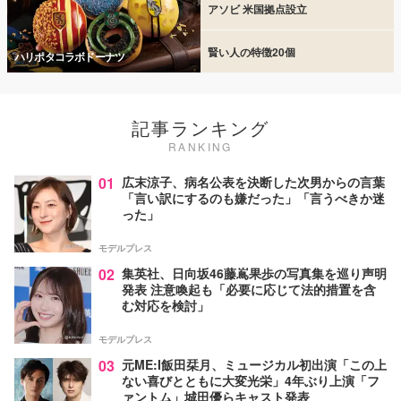
アソビ 米国拠点設立
賢い人の特徴20個
ハリポタコラボドーナツ
記事ランキング
RANKING
01
広末涼子、病名公表を決断した次男からの言葉
「言い訳にするのも嫌だった」「言うべきか迷
った」
モデルプレス
02
集英社、日向坂46藤嶌果歩の写真集を巡り声明
発表 注意喚起も「必要に応じて法的措置を含
む対応を検討」
モデルプレス
03
元ME:I飯田栞月、ミュージカル初出演「この上
ない喜びとともに大変光栄」4年ぶり上演「フ
ァントム」城田優らキャスト発表