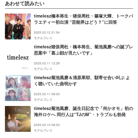
あわせて読みたい
timelesz橋本将生・猪俣周杜・篠塚大輝、トークバ
ラエティー初出演 “芸能界はどう？”に回答
2025.03.12 21:54
モデルプレス
timelesz猪俣周杜・橋本将生、菊池風磨への誕プレ
思案中「喜ぶ顔が見たいです」
2025.03.11 12:29
モデルプレス
timelesz菊池風磨＆清原果耶、額寄せ合い叫ぶ よ
く聴いていた曲明かす
2025.03.11 08:00
モデルプレス
timelesz菊池風磨、誕生日記念で「何かオモ」初の
海外ロケへ 同行人は“TJのM”・トラブルも勃発
2025.03.10 06:00
モデルプレス