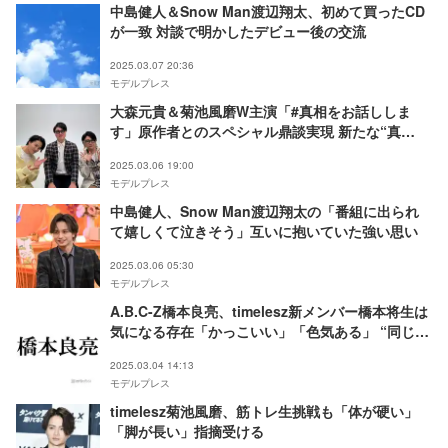
中島健人＆Snow Man渡辺翔太、初めて買ったCD
が一致 対談で明かしたデビュー後の交流
2025.03.07 20:36
モデルプレス
大森元貴＆菊池風磨W主演「#真相をお話ししま
す」原作者とのスペシャル鼎談実現 新たな“真
相”明らかに
2025.03.06 19:00
モデルプレス
中島健人、Snow Man渡辺翔太の「番組に出られ
て嬉しくて泣きそう」互いに抱いていた強い思い
2025.03.06 05:30
モデルプレス
A.B.C-Z橋本良亮、timelesz新メンバー橋本将生は
気になる存在「かっこいい」「色気ある」 “同じ名
字”の心境明かす
2025.03.04 14:13
モデルプレス
timelesz菊池風磨、筋トレ生挑戦も「体が硬い」
「脚が長い」指摘受ける