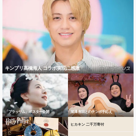
キンプリ高橋海人 コラボ実現に感激
「ブラッサム」ポスター公開
深澤 有田とのテンポ手応え
ヒカキン 二千万寄付