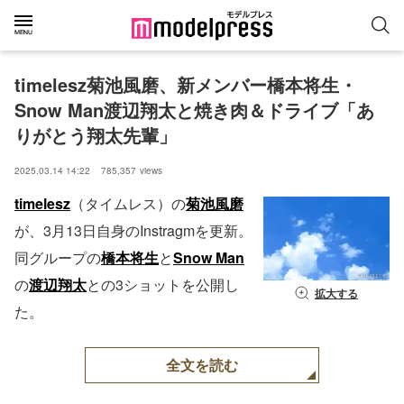
timelesz菊池風磨、新メンバー橋本将生・
Snow Man渡辺翔太と焼き肉＆ドライブ「あ
りがとう翔太先輩」
2025.03.14 14:22
785,357
views
timelesz
（タイムレス）の
菊池風磨
が、3月13日自身のInstragmを更新。
同グループの
橋本将生
と
Snow Man
の
渡辺翔太
との3ショットを公開し
拡大する
た。
全文を読む