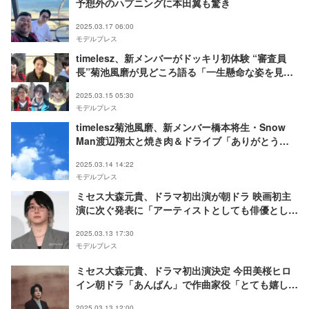
予想外のハプニングに本田翼も驚き
2025.03.17 06:00
モデルプレス
timelesz、新メンバーがドッキリ初体験 “審査員
長”菊池風磨が見どころ語る「一生懸命な姿を見て
ほしい」
2025.03.15 05:30
モデルプレス
timelesz菊池風磨、新メンバー橋本将生・Snow
Man渡辺翔太と焼き肉＆ドライブ「ありがとう翔
太先輩」
2025.03.14 14:22
モデルプレス
ミセス大森元貴、ドラマ初出演が朝ドラ 映画初主
演に次ぐ発表に「アーティストとしても俳優として
もすごい」と反響
2025.03.13 17:30
モデルプレス
ミセス大森元貴、ドラマ初出演決定 今田美桜ヒロ
イン朝ドラ「あんぱん」で作曲家役「とても嬉しく
光栄に思います」
2025.03.13 12:00