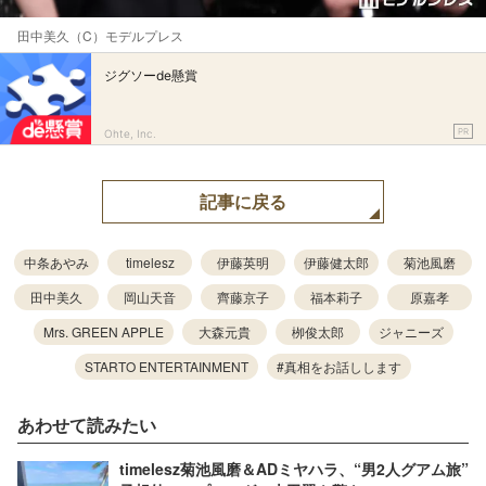
田中美久（C）モデルプレス
ジグソーde懸賞
PR
Ohte, Inc.
記事に戻る
中条あやみ
timelesz
伊藤英明
伊藤健太郎
菊池風磨
田中美久
岡山天音
齊藤京子
福本莉子
原嘉孝
Mrs. GREEN APPLE
大森元貴
栁俊太郎
ジャニーズ
STARTO ENTERTAINMENT
#真相をお話しします
あわせて読みたい
timelesz菊池風磨＆ADミヤハラ、“男2人グアム旅”