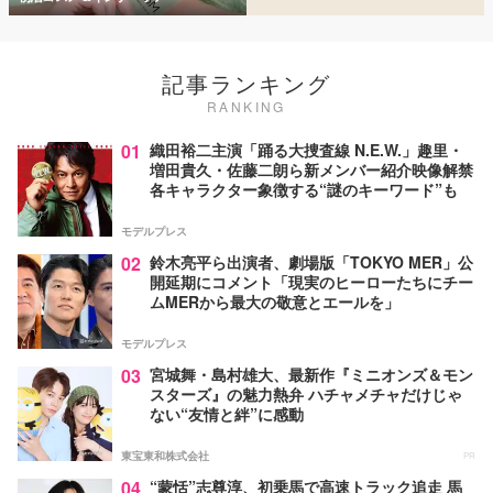
記事ランキング
RANKING
01
織田裕二主演「踊る大捜査線 N.E.W.」趣里・
増田貴久・佐藤二朗ら新メンバー紹介映像解禁
各キャラクター象徴する“謎のキーワード”も
モデルプレス
02
鈴木亮平ら出演者、劇場版「TOKYO MER」公
開延期にコメント「現実のヒーローたちにチー
ムMERから最大の敬意とエールを」
モデルプレス
03
宮城舞・島村雄大、最新作『ミニオンズ＆モン
スターズ』の魅力熱弁 ハチャメチャだけじゃ
ない“友情と絆”に感動
東宝東和株式会社
PR
04
“蒙恬”志尊淳、初乗馬で高速トラック追走 馬