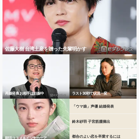
佐藤大樹 台湾土産を贈った先輩明かす
再婚発表 お相手は妊娠中
ラスト30秒で状況一変
「ウマ娘」声優 結婚発表
鈴木砂羽 子宮筋腫摘出
都合のよい恋を卒業するには
朝活コスメ＆インナーケア