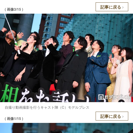
記事に戻る
( 画像3/15 )
自撮り動画撮影を行うキャスト陣（C）モデルプレス
記事に戻る
( 画像1/15 )