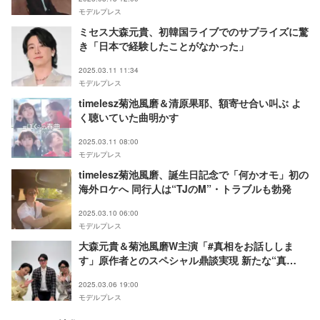
モデルプレス
ミセス大森元貴、初韓国ライブでのサプライズに驚
き「日本で経験したことがなかった」
2025.03.11 11:34
モデルプレス
timelesz菊池風磨＆清原果耶、額寄せ合い叫ぶ よ
く聴いていた曲明かす
2025.03.11 08:00
モデルプレス
timelesz菊池風磨、誕生日記念で「何かオモ」初の
海外ロケへ 同行人は“TJのM”・トラブルも勃発
2025.03.10 06:00
モデルプレス
大森元貴＆菊池風磨W主演「#真相をお話ししま
す」原作者とのスペシャル鼎談実現 新たな“真
相”明らかに
2025.03.06 19:00
モデルプレス