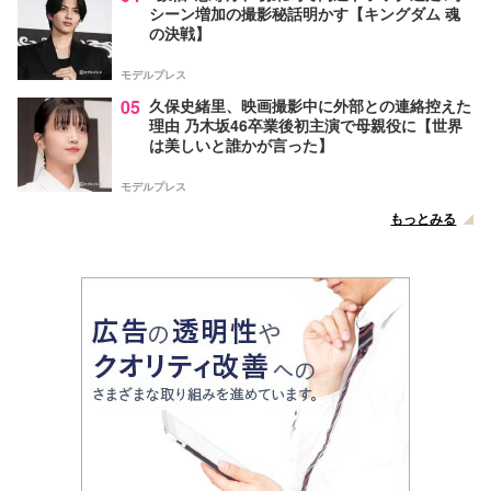
シーン増加の撮影秘話明かす【キングダム 魂
の決戦】
モデルプレス
05
久保史緒里、映画撮影中に外部との連絡控えた
理由 乃木坂46卒業後初主演で母親役に【世界
は美しいと誰かが言った】
モデルプレス
もっとみる