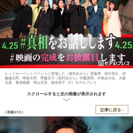
レッドカーペットイベントに登場した（後列左から）原嘉孝、田中美久、伊
藤健太郎、栁俊太郎、齊藤京子（前列左から）伊藤英明、中条あやみ、大森
元貴、菊池風磨、岡山天音、福本莉子（C）モデルプレス
スクロールすると次の画像が表示されます
記事に戻る
( 画像4/15 )