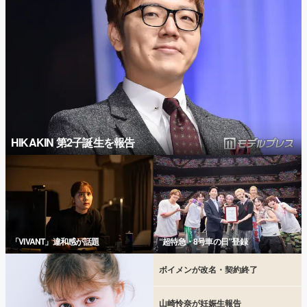
HIKAKIN 第2子誕生を報告
「VIVANT」違和感が話題
“超特急・8号車の日”登録
ボイメンが改名・契約終了
山崎怜奈が妊娠生報告