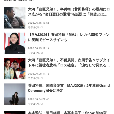
大河「豊臣兄弟！」半兵衛（菅田将暉）の最期にロ
ス広がる “命日翌日の退場”も話題に「偶然とは思
えない」「名シーンだらけ」【ネタバレあり】
2026.06.15 10:56
モデルプレス
【MAJ2026】菅田将暉「MAJ」レカペ降臨 ファン
に笑顔でピースサインも
2026.06.13 19:14
モデルプレス
大河「豊臣兄弟！」不穏展開、次回予告＆サブタイ
トルに視聴者悲鳴「ロス確定」「涙なしで見れる気
がしない」【ネタバレあり】
2026.06.08 11:18
モデルプレス
菅田将暉、国際音楽賞「MAJ2026」2年連続Grand
Ceremony司会に決定
2026.06.04 22:45
モデルプレス
本木雅弘・菅田将暉・吉高由里子・Snow Man宮