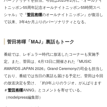
パーソナリティを担当。今回は2023年2月に『オールナイ
トニッポン55周年記念オールナイトニッポン55時間スペ
シャル』で『
菅田将暉
のオールナイトニッポン』が復活し
て以来、3年4か月ぶりのパーソナリティとなる。
菅田将暉「MAJ」裏話もトーク
番組では、レギュラー時代に放送したコーナーも実施予
定。また、菅田は、6月13日に開催された『MUSIC
AWARDS JAPAN 2026』Grand Ceremonyの司会も担当し
ており、番組では当日の裏話も届ける予定だ。菅田は今回
の放送決定を受け、「約3年ぶりのラジオ。がんばります
＃
菅田将暉
ANNG」とコメントを寄せている。
（modelpress編集部）