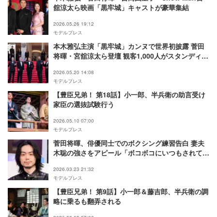
舘涼太ら映画「黒牢城」キャストが豪華集結
2026.05.26 19:12
モデルプレス
本木雅弘主演「黒牢城」カンヌで世界初披露 菅田
将暉・宮舘涼太ら登壇 観客1,000人がスタンディン
グオベーション
2026.05.20 14:08
モデルプレス
【豊臣兄弟！ 第18話】小一郎、半兵衛の助言受け
家臣の選抜試験行う
2026.05.10 07:00
モデルプレス
菅田将暉、俳優同士でのボクシング練習告白 妻夫
木聡の強さをアピール「ボコボコにいつもされて
る」【人はなぜラブレターを書くのか】
2026.03.23 21:32
モデルプレス
【豊臣兄弟！ 第9話】小一郎＆藤吉郎、半兵衛の調
略に乗るも翻弄される