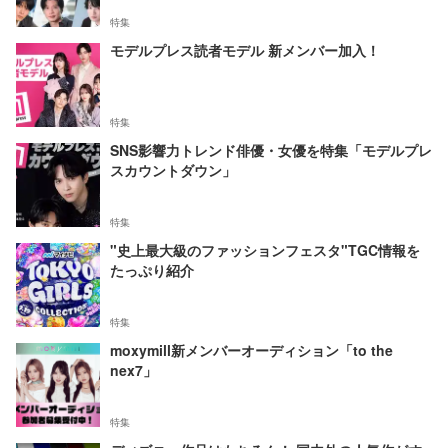
特集
モデルプレス読者モデル 新メンバー加入！
特集
SNS影響力トレンド俳優・女優を特集「モデルプレ
スカウントダウン」
特集
"史上最大級のファッションフェスタ"TGC情報を
たっぷり紹介
特集
moxymill新メンバーオーディション「to the
nex7」
特集