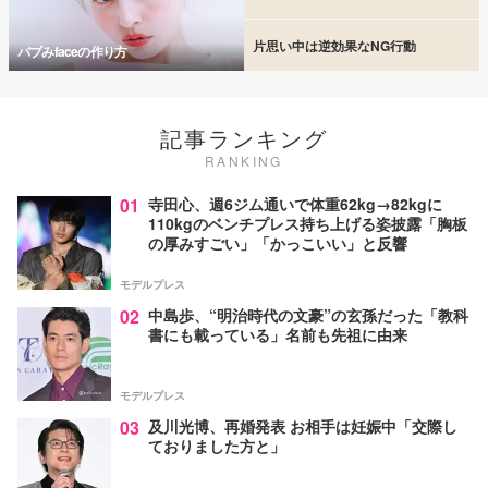
片思い中は逆効果なNG行動
バブみfaceの作り方
記事ランキング
RANKING
01
寺田心、週6ジム通いで体重62kg→82kgに
110kgのベンチプレス持ち上げる姿披露「胸板
の厚みすごい」「かっこいい」と反響
モデルプレス
02
中島歩、“明治時代の文豪”の玄孫だった「教科
書にも載っている」名前も先祖に由来
モデルプレス
03
及川光博、再婚発表 お相手は妊娠中「交際し
ておりました方と」