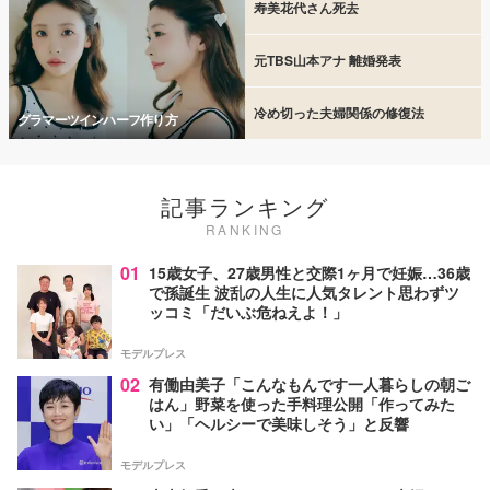
寿美花代さん死去
元TBS山本アナ 離婚発表
冷め切った夫婦関係の修復法
グラマーツインハーフ作り方
記事ランキング
RANKING
01
15歳女子、27歳男性と交際1ヶ月で妊娠…36歳
で孫誕生 波乱の人生に人気タレント思わずツ
ッコミ「だいぶ危ねえよ！」
モデルプレス
02
有働由美子「こんなもんです一人暮らしの朝ご
はん」野菜を使った手料理公開「作ってみた
い」「ヘルシーで美味しそう」と反響
モデルプレス