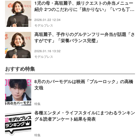
1児の母・高垣麗子、娘リクエストの弁当メニュー
紹介 2つのこだわりに「抜かりない」「いつも丁寧
で素敵」の声
2026.01.22 12:34
モデルプレス
高垣麗子、手作りのグルテンフリー弁当が話題「さ
すがです」「栄養バランス完璧」
2026.01.16 13:32
モデルプレス
おすすめ特集
8月のカバーモデルは映画「ブルーロック」の高橋
文哉
特集
各種エンタメ・ライフスタイルにまつわるランキン
グ＆読者アンケート結果を発表
特集