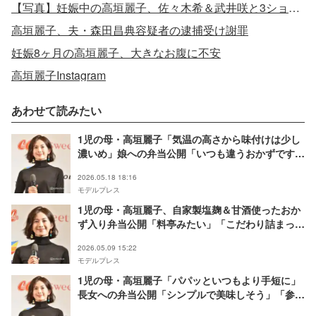
【写真】妊娠中の高垣麗子、佐々木希＆武井咲と3ショット ふっくらお腹でハッピーオーラ全開
高垣麗子、夫・森田昌典容疑者の逮捕受け謝罪
妊娠8ヶ月の高垣麗子、大きなお腹に不安
高垣麗子Instagram
あわせて読みたい
1児の母・高垣麗子「気温の高さから味付けは少し
濃いめ」娘への弁当公開「いつも違うおかずですご
い」「衛生管理もバッチリ」と称賛の声
2026.05.18 18:16
モデルプレス
1児の母・高垣麗子、自家製塩麹＆甘酒使ったおか
ず入り弁当公開「料亭みたい」「こだわり詰まって
てすごい」の声
2026.05.09 15:22
モデルプレス
1児の母・高垣麗子「パパッといつもより手短に」
長女への弁当公開「シンプルで美味しそう」「参考
にしたい」の声