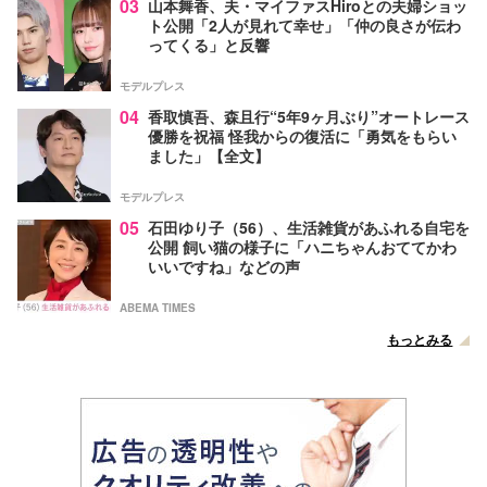
03
山本舞香、夫・マイファスHiroとの夫婦ショッ
ト公開「2人が見れて幸せ」「仲の良さが伝わ
ってくる」と反響
モデルプレス
04
香取慎吾、森且行“5年9ヶ月ぶり”オートレース
優勝を祝福 怪我からの復活に「勇気をもらい
ました」【全文】
モデルプレス
05
石田ゆり子（56）、生活雑貨があふれる自宅を
公開 飼い猫の様子に「ハニちゃんおててかわ
いいですね」などの声
ABEMA TIMES
もっとみる