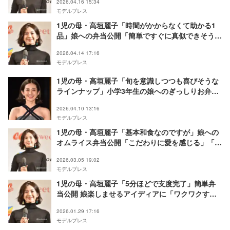
2026.04.16 15:34
モデルプレス
1児の母・高垣麗子「時間がかからなくて助かる1
品」娘への弁当公開「簡単ですぐに真似できそう」
「レシピありがたい」の声
2026.04.14 17:16
モデルプレス
1児の母・高垣麗子「旬を意識しつつも喜びそうな
ラインナップ」小学3年生の娘へのぎっしりお弁当
公開「最高の献立」「彩り綺麗すぎる」
2026.04.10 13:16
モデルプレス
1児の母・高垣麗子「基本和食なのですが」娘への
オムライス弁当公開「こだわりに愛を感じる」「お
花のにんじんが可愛い」と反響
2026.03.05 19:02
モデルプレス
1児の母・高垣麗子「5分ほどで支度完了」簡単弁
当公開 娘楽しませるアイディアに「ワクワクす
る」「遊び心あってすごい」の声
2026.01.29 17:16
モデルプレス