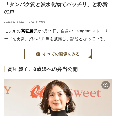
「タンパク質と炭水化物でバッチリ」と称賛
の声
2026.05.19 12:57
37,619
views
モデルの
高垣麗子
が5月19日、自身のInstagramストーリ
ーズを更新。娘への弁当を披露し、話題となっている。
すべての画像をみる
高垣麗子、8歳娘への弁当公開