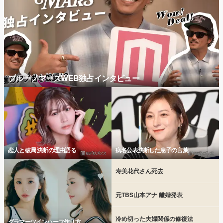
ブルーノマーズWEB独占インタビュー
恋人と破局 決断の理由語る
病名公表決断した息子の言葉
寿美花代さん死去
元TBS山本アナ 離婚発表
冷め切った夫婦関係の修復法
グラマーツインハーフ作り方