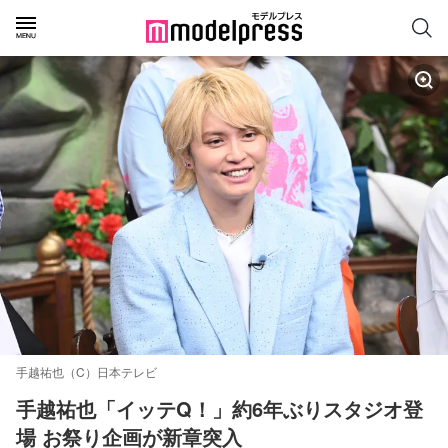
手越祐也（C）日本テレビ
手越祐也「イッテQ！」約6年ぶりスタジオ登
場 お祭り企画が新章突入