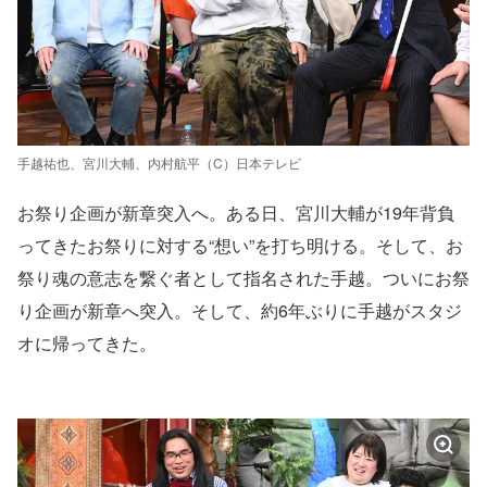
手越祐也、宮川大輔、内村航平（C）日本テレビ
お祭り企画が新章突入へ。ある日、宮川大輔が19年背負
ってきたお祭りに対する“想い”を打ち明ける。そして、お
祭り魂の意志を繋ぐ者として指名された手越。ついにお祭
り企画が新章へ突入。そして、約6年ぶりに手越がスタジ
オに帰ってきた。