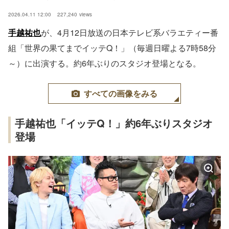
2026.04.11 12:00
227,240
views
手越祐也
が、4月12日放送の日本テレビ系バラエティー番
組「世界の果てまでイッテQ！」（毎週日曜よる7時58分
～）に出演する。約6年ぶりのスタジオ登場となる。
すべての画像をみる
手越祐也「イッテQ！」約6年ぶりスタジオ
登場