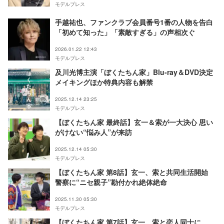
モデルプレス
手越祐也、ファンクラブ会員番号1番の人物を告白
「初めて知った」「素敵すぎる」の声相次ぐ
2026.01.22 12:43
モデルプレス
及川光博主演「ぼくたちん家」Blu-ray＆DVD決定
メイキングほか特典内容も解禁
2025.12.14 23:25
モデルプレス
【ぼくたちん家 最終話】玄一＆索が一大決心 思い
がけない“悩み人”が来訪
2025.12.14 05:30
モデルプレス
【ぼくたちん家 第8話】玄一、索と共同生活開始
警察に“ニセ親子”勘付かれ絶体絶命
2025.11.30 05:30
モデルプレス
【ぼくたちん家 第7話】玄一、索と恋人同士に