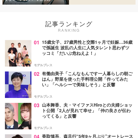
記事ランキング
RANKING
01
15歳女子、27歳男性と交際1ヶ月で妊娠…36歳
で孫誕生 波乱の人生に人気タレント思わずツ
ッコミ「だいぶ危ねえよ！」
モデルプレス
02
有働由美子「こんなもんです一人暮らしの朝ご
はん」野菜を使った手料理公開「作ってみた
い」「ヘルシーで美味しそう」と反響
モデルプレス
03
山本舞香、夫・マイファスHiroとの夫婦ショッ
ト公開「2人が見れて幸せ」「仲の良さが伝わ
ってくる」と反響
モデルプレス
04
香取慎吾、森且行“5年9ヶ月ぶり”オートレース