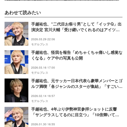
あわせて読みたい
手越祐也、“二代目お祭り男”として「イッテQ」出
演決定 宮川大輔「受け継いでくれるのはアイツし
かいない」予告に反響殺到
2026.03.29 22:06
モデルプレス
手越祐也、怪我を報告「めちゃくちゃ痛いし感覚な
くなる」ケア中の写真も公開
2026.03.16 17:00
モデルプレス
手越祐也、元サッカー日本代表ら豪華メンバーとゴ
ルフ満喫「各ジャンルのスターが集結」「すごい人
ばっか」の声
2026.02.14 16:57
モデルプレス
手越祐也、4年ぶり伊勢神宮参拝ショットに反響
「サングラスしてるのに目立つ」「10倍輝いて
る」
2026.01.30 16:55