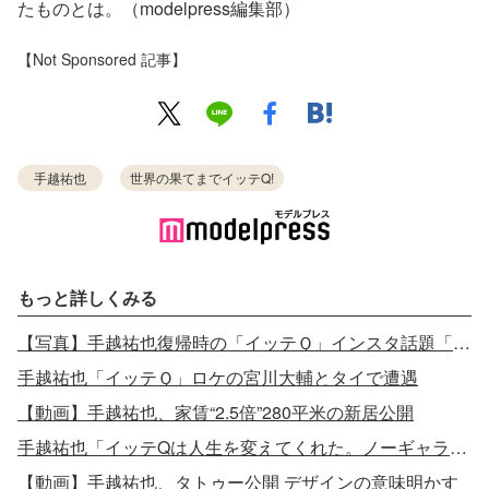
たものとは。（modelpress編集部）
【Not Sponsored 記事】
手越祐也
世界の果てまでイッテQ!
もっと詳しくみる
【写真】手越祐也復帰時の「イッテＱ」インスタ話題「泣きそう」
手越祐也「イッテＱ」ロケの宮川大輔とタイで遭遇
【動画】手越祐也、家賃“2.5倍”280平米の新居公開
手越祐也「イッテQは人生を変えてくれた。ノーギャラでも出たい」思い語る
【動画】手越祐也、タトゥー公開 デザインの意味明かす