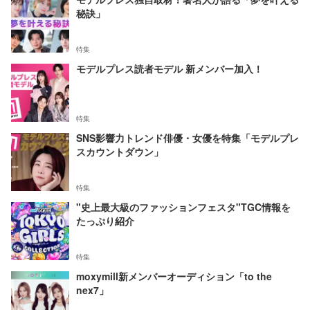
秘訣」
特集
モデルプレス読者モデル 新メンバー加入！
特集
SNS影響力トレンド俳優・女優を特集「モデルプレ
スカウントダウン」
特集
"史上最大級のファッションフェスタ"TGC情報を
たっぷり紹介
特集
moxymill新メンバーオーディション「to the
nex7」