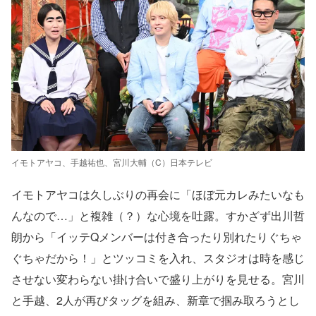
イモトアヤコ、手越祐也、宮川大輔（C）日本テレビ
イモトアヤコは久しぶりの再会に「ほぼ元カレみたいなも
んなので…」と複雑（？）な心境を吐露。すかざず出川哲
朗から「イッテQメンバーは付き合ったり別れたりぐちゃ
ぐちゃだから！」とツッコミを入れ、スタジオは時を感じ
させない変わらない掛け合いで盛り上がりを見せる。宮川
と手越、2人が再びタッグを組み、新章で掴み取ろうとし