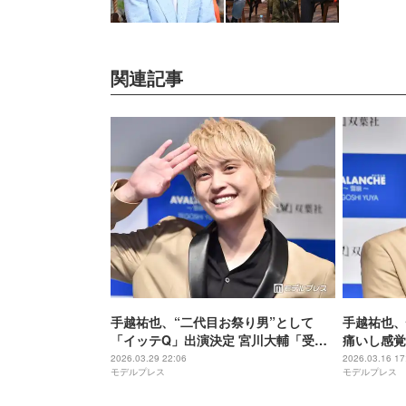
関連記事
手越祐也、“二代目お祭り男”として
手越祐也、
「イッテQ」出演決定 宮川大輔「受け
痛いし感覚
継いでくれるのはアイツしかいない」
公開
2026.03.29 22:06
2026.03.16 17
モデルプレス
モデルプレス
予告に反響殺到