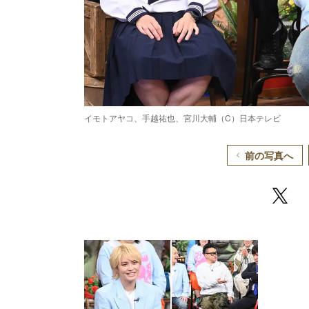
イモトアヤコ、手越祐也、宮川大輔（C）日本テレビ
前の写真へ