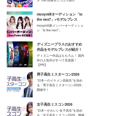
moxymillオーディション「to
the nex7」×モデルプレス
moxymill新メンバーオーディショ
ン「to the nex7」
ディズニープラスのおすすめ
作品をモデルプレスが紹介！
ディズニー作品はもちろん！ 国内
外の人気作がすべて見放題！
【PR】
男子高生ミスターコン2026
“日本一のイケメン高校生”を決め
る「男子高生ミスターコン2026」
開催中！
女子高生ミスコン2026
“日本一かわいい女子高生”を決め
る「女子高生ミスコン2026」開催