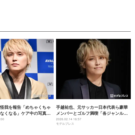
怪我を報告「めちゃくちゃ
手越祐也、元サッカー日本代表ら豪華
なくなる」ケア中の写真も
メンバーとゴルフ満喫「各ジャンルの
スターが集結」「すごい人ばっか」の
:00
2026.02.14 16:57
モデルプレス
声