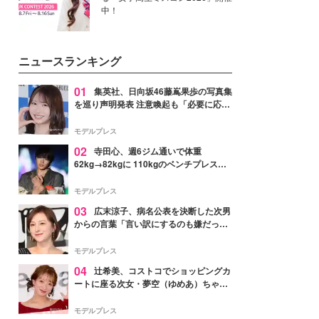
中！
ニュースランキング
01
集英社、日向坂46藤嶌果歩の写真集
を巡り声明発表 注意喚起も「必要に応じ
て法的措置を含む対応を検討」
モデルプレス
02
寺田心、週6ジム通いで体重
62kg→82kgに 110kgのベンチプレス持
ち上げる姿披露「胸板の厚みすごい」
「かっこいい」と反響
モデルプレス
03
広末涼子、病名公表を決断した次男
からの言葉「言い訳にするのも嫌だっ
た」「言うべきか迷った」
モデルプレス
04
辻希美、コストコでショッピングカ
ートに座る次女・夢空（ゆめあ）ちゃん
の姿公開「乗りこなしてる感じが可愛す
ぎ」「成長を感じる」の声
モデルプレス