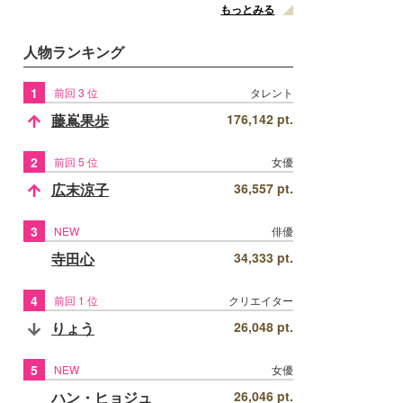
もっとみる
人物ランキング
1
前回 3 位
タレント
藤嶌果歩
176,142 pt.
2
前回 5 位
女優
広末涼子
36,557 pt.
3
NEW
俳優
寺田心
34,333 pt.
4
前回 1 位
クリエイター
りょう
26,048 pt.
5
NEW
女優
ハン・ヒョジュ
26,046 pt.