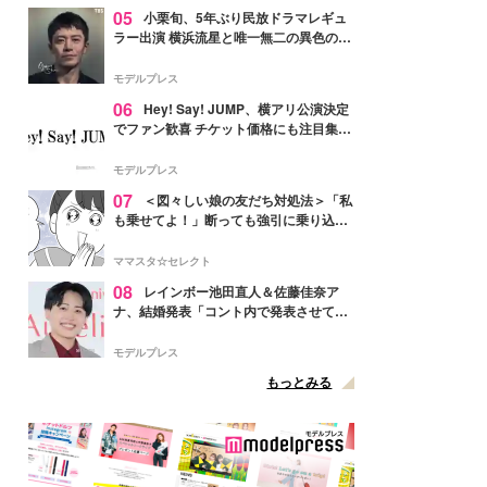
05
小栗旬、5年ぶり民放ドラマレギュ
ラー出演 横浜流星と唯一無二の異色のバ
ディで初共演【LOST10】
モデルプレス
06
Hey! Say! JUMP、横アリ公演決定
でファン歓喜 チケット価格にも注目集ま
る「激アツ」「平成に戻ったみたい」
モデルプレス
07
＜図々しい娘の友だち対処法＞「私
も乗せてよ！」断っても強引に乗り込ん
でくる友だち【第1話まんが】
ママスタ☆セレクト
08
レインボー池田直人＆佐藤佳奈ア
ナ、結婚発表「コント内で発表させてい
ただきました」読売テレビ退社は生活拠
点変更のため
モデルプレス
もっとみる