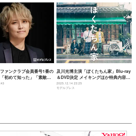
ファンクラブ会員番号1番の
及川光博主演「ぼくたちん家」Blu-ray
「初めて知った」「素敵す
＆DVD決定 メイキングほか特典内容も
相次ぐ
解禁
:43
2025.12.14 23:25
モデルプレス