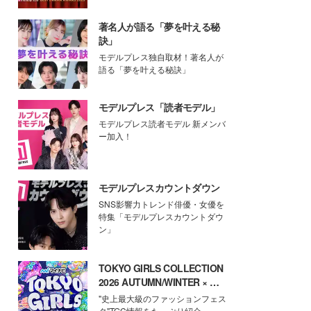
著名人が語る「夢を叶える秘
訣」
モデルプレス独自取材！著名人が
語る「夢を叶える秘訣」
モデルプレス「読者モデル」
モデルプレス読者モデル 新メンバ
ー加入！
モデルプレスカウントダウン
SNS影響力トレンド俳優・女優を
特集「モデルプレスカウントダウ
ン」
TOKYO GIRLS COLLECTION
2026 AUTUMN/WINTER × モ
デルプレス
"史上最大級のファッションフェス
タ"TGC情報をたっぷり紹介