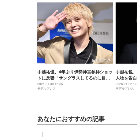
手越祐也、4年ぶり伊勢神宮参拝ショッ
手越祐也、
トに反響「サングラスしてるのに目立
人物を告白
つ」「10倍輝いてる」
ぎる」の声
2026.01.30 16:55
2026.01.22 12
モデルプレス
モデルプレス
あなたにおすすめの記事