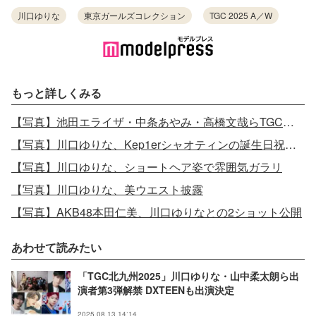
川口ゆりな
東京ガールズコレクション
TGC 2025 A／W
もっと詳しくみる
【写真】池田エライザ・中条あやみ・高橋文哉らTGCに集結
【写真】川口ゆりな、Kep1erシャオティンの誕生日祝福 2ショットプリクラに注目
【写真】川口ゆりな、ショートヘア姿で雰囲気ガラリ
【写真】川口ゆりな、美ウエスト披露
【写真】AKB48本田仁美、川口ゆりなとの2ショット公開
あわせて読みたい
「TGC北九州2025」川口ゆりな・山中柔太朗ら出
演者第3弾解禁 DXTEENも出演決定
2025.08.13 14:14