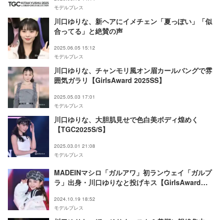
モデルプレス
川口ゆりな、新ヘアにイメチェン「夏っぽい」「似
合ってる」と絶賛の声
2025.06.05 15:12
モデルプレス
川口ゆりな、チャンモリ風オン眉カールバングで雰
囲気ガラリ【GirlsAward 2025SS】
2025.05.03 17:01
モデルプレス
川口ゆりな、大胆肌見せで色白美ボディ煌めく
【TGC2025S/S】
2025.03.01 21:08
モデルプレス
MADEINマシロ「ガルアワ」初ランウェイ「ガルプ
ラ」出身・川口ゆりなと投げキス【GirlsAward
2024AW】
2024.10.19 18:52
モデルプレス