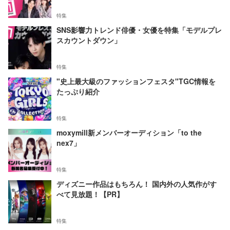
特集
SNS影響力トレンド俳優・女優を特集「モデルプレ
スカウントダウン」
特集
"史上最大級のファッションフェスタ"TGC情報を
たっぷり紹介
特集
moxymill新メンバーオーディション「to the
nex7」
特集
ディズニー作品はもちろん！ 国内外の人気作がす
べて見放題！【PR】
特集