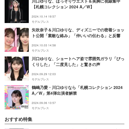
川口ゆりな、ほっそりウエスト＆美脚に視線集中
【札幌コレクション 2024 A／W】
2024.10.14 19:57
モデルプレス
矢吹奈子＆川口ゆりな、ディズニーでの密着ショッ
ト公開「素敵な絡み」「仲いいの伝わる」と反響
2024.10.03 14:58
モデルプレス
川口ゆりな、ショートヘア姿で雰囲気ガラリ「びっ
くりした」「二度見した」と驚きの声
2024.09.29 12:03
モデルプレス
鶴嶋乃愛・川口ゆりなら「札幌コレクション 2024
A／W」第4弾出演者解禁
2024.09.06 13:57
モデルプレス
おすすめ特集