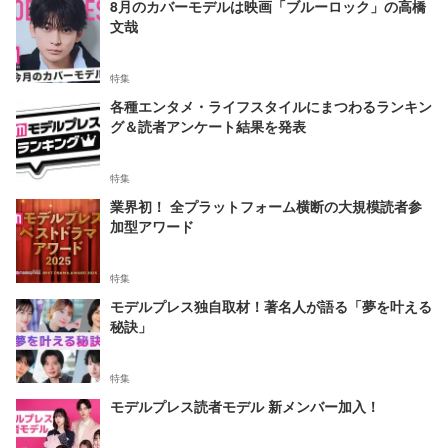
8月のカバーモデルは映画「ブルーロック」の高橋
文哉
特集
各種エンタメ・ライフスタイルにまつわるランキン
グ＆読者アンケート結果を発表
特集
業界初！ 全プラットフォーム横断の大規模読者参
加型アワード
特集
モデルプレス独自取材！著名人が語る「夢を叶える
秘訣」
特集
モデルプレス読者モデル 新メンバー加入！