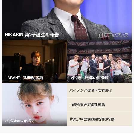
HIKAKIN 第2子誕生を報告
「VIVANT」違和感が話題
“超特急・8号車の日”登録
ボイメンが改名・契約終了
山崎怜奈が妊娠生報告
片思い中は逆効果なNG行動
バブみfaceの作り方