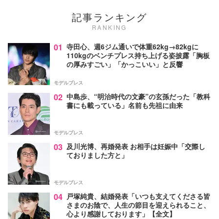
記事ランキング
RANKING
01
寺田心、週6ジム通いで体重62kg→82kgに
110kgのベンチプレス持ち上げる姿披露「胸板
の厚みすごい」「かっこいい」と反響
モデルプレス
02
中島歩、“明治時代の文豪”の玄孫だった「教科
書にも載っている」名前も先祖に由来
モデルプレス
03
及川光博、再婚発表 お相手は妊娠中「交際し
ておりました方と」
モデルプレス
04
戸塚純貴、結婚発表「いつも支えてくださる皆
さまのお陰で、人生の節目を迎えられること、
心より感謝しております」【全文】