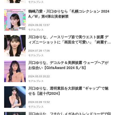
モデルプレス
鶴嶋乃愛・川口ゆりなら「札幌コレクション 2024
A／W」第4弾出演者解禁
2024.09.06 13:57
モデルプレス
川口ゆりな、ノースリーブ姿で美ウエスト披露 デ
ィズニーショットに「画面全て可愛い」「綺麗す
ぎ」の声
2024.07.26 17:06
モデルプレス
川口ゆりな、デコルテ＆美脚披露 ウェーブヘアが
お似合い【GirlsAward 2024 S／S】
2024.05.03 20:22
モデルプレス
川口ゆりな、透明素肌を大胆披露 “ギャップ”で魅
せる【超十代2024】
2024.03.28 15:52
モデルプレス
川口ゆりな、フチなしメガネのトレンドコーデで印