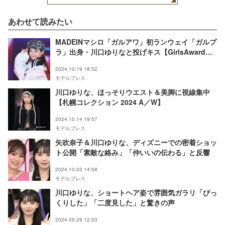
あわせて読みたい
MADEINマシロ「ガルアワ」初ランウェイ「ガルプ
ラ」出身・川口ゆりなと投げキス【GirlsAward
2024AW】
2024.10.19 18:52
モデルプレス
川口ゆりな、ほっそりウエスト＆美脚に視線集中
【札幌コレクション 2024 A／W】
2024.10.14 19:57
モデルプレス
矢吹奈子＆川口ゆりな、ディズニーでの密着ショッ
ト公開「素敵な絡み」「仲いいの伝わる」と反響
2024.10.03 14:58
モデルプレス
川口ゆりな、ショートヘア姿で雰囲気ガラリ「びっ
くりした」「二度見した」と驚きの声
2024.09.29 12:03