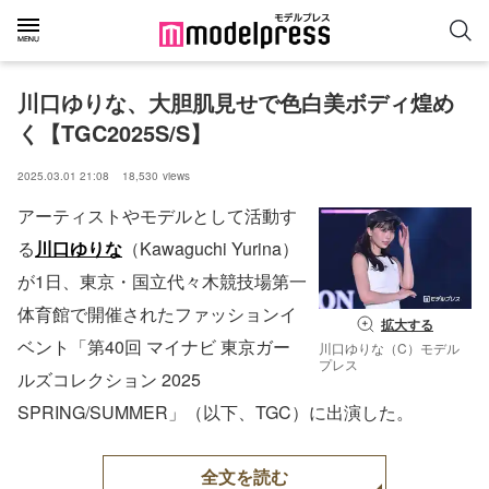
川口ゆりな、大胆肌見せで色白美ボディ煌め
く【TGC2025S/S】
2025.03.01 21:08
18,530
views
アーティストやモデルとして活動す
る
川口ゆりな
（Kawaguchi Yurina）
が1日、東京・国立代々木競技場第一
体育館で開催されたファッションイ
拡大する
ベント「第40回 マイナビ 東京ガー
川口ゆりな（C）モデル
プレス
ルズコレクション 2025
SPRING/SUMMER」（以下、TGC）に出演した。
全文を読む