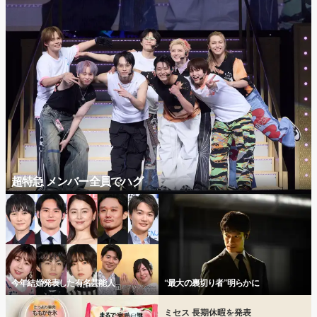
超特急 メンバー全員でハグ
今年結婚発表した有名芸能人
“最大の裏切り者”明らかに
ミセス 長期休暇を発表