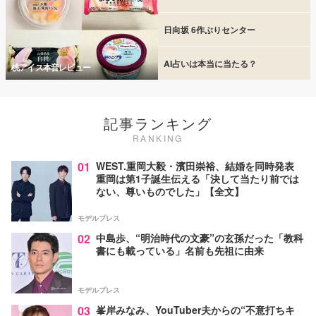
日向坂 6作ぶりセンター
AI占いは本当に当たる？
桃アイス本音レビュー
記事ランキング
RANKING
01
WEST.重岡大毅・濱田崇裕、結婚を同時発表
重岡は第1子誕生伝える「決して当たり前では
ない、尊いものでした」【全文】
モデルプレス
02
中島歩、“明治時代の文豪”の玄孫だった「教科
書にも載っている」名前も先祖に由来
モデルプレス
03
峯岸みなみ、YouTuber夫からの“不意打ちキ