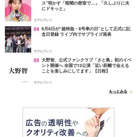
ス”明かす「暗闇の密室で…」「久しぶりに夫
にドキッと」
モデルプレス
04
8月8日が“超特急・8号車の日”として正式に記
念日登録 ライブ内でサプライズ発表
モデルプレス
05
大野智、公式ファンクラブ「さと島」初のイベ
ント開催へ 全国で12公演「近い距離で会える
ことを楽しみにしてます」【日程】
モデルプレス
もっとみる