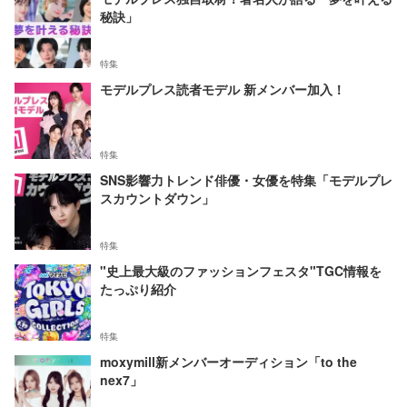
秘訣」
特集
モデルプレス読者モデル 新メンバー加入！
特集
SNS影響力トレンド俳優・女優を特集「モデルプレ
スカウントダウン」
特集
"史上最大級のファッションフェスタ"TGC情報を
たっぷり紹介
特集
moxymill新メンバーオーディション「to the
nex7」