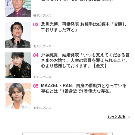
モデルプレス
03
及川光博、再婚発表 お相手は妊娠中「交際し
ておりました方と」
モデルプレス
04
戸塚純貴、結婚発表「いつも支えてくださる皆
さまのお陰で、人生の節目を迎えられること、
心より感謝しております」【全文】
モデルプレス
05
MAZZEL・RAN、自身の原動力となっている
存在とは「1番身近で1番偉大な存在」
モデルプレス
もっとみる