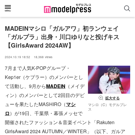
MADEINマシロ「ガルアワ」初ランウェイ
「ガルプラ」出身・川口ゆりなと投げキス
【GirlsAward 2024AW】
2024.10.19 18:52
18,368
views
7月まで人気K-POPグループ・
Kep1er（ケプラー）のメンバーとし
て活動し、9月から
MADEIN
（メイデ
ィン）のメンバーとして2回目のデビ
拡大する
ューを果たしたMASHIRO（
マシ
マシロ（C）モデルプレ
ス
ロ
）が19日、千葉県・幕張メッセで
開催されたファッション＆音楽イベント「Rakuten
GirlsAward 2024 AUTUMN／WINTER」（以下、ガルア