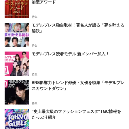
加型アワード
特集
モデルプレス独自取材！著名人が語る「夢を叶える
秘訣」
特集
モデルプレス読者モデル 新メンバー加入！
特集
SNS影響力トレンド俳優・女優を特集「モデルプレ
スカウントダウン」
特集
"史上最大級のファッションフェスタ"TGC情報を
たっぷり紹介