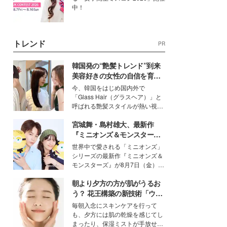
中！
トレンド
PR
韓国発の“艶髪トレンド”到来
美容好きの女性の自信を育む
「ヘアケア事情」って？
今、韓国をはじめ国内外で
「Glass Hair（グラスヘア）」と
呼ばれる艶髪スタイルが熱い視線
を集めています。メイクやファッ
宮城舞・島村雄大、最新作
ションの完成度を高めるベースと
して、“髪そのものの美しさ”に改
『ミニオンズ＆モンスター
めて注目する人が増えている様
ズ』の魅力熱弁 ハチャメチャ
世界中で愛される「ミニオンズ」
子。今回は、そんな憧れの艶やか
だけじゃない“友情と絆”に感
シリーズの最新作『ミニオンズ＆
な髪を日常で叶える、美容好きの
動
モンスターズ』が8月7日（金）に
女性たちのヘアケア事情を紹介し
公開。モデルプレスでは、“大のミ
ます。
朝より夕方の方が肌がうるお
ニオン好き”という共通点を持つモ
デルの宮城舞と島村雄大の特別対
う？ 花王構築の新技術「ウォ
談をお届け！それぞれの視点か
ーターキャプチャリングスキ
毎朝入念にスキンケアを行って
ら、今作ならではの魅力や予想外
ン（捕水肌）」がスキンケア
も、夕方には肌の乾燥を感じてし
の感動をもたらす奥深いストーリ
の常識を変える予感
まったり、保湿ミストが手放せな