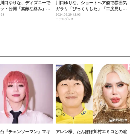
川口ゆりな、ディズニーで
川口ゆりな、ショートヘア姿で雰囲気
ット公開「素敵な絡み」
ガラリ「びっくりした」「二度見し
伝わる」と反響
た」と驚きの声
:58
2024.09.29 12:03
モデルプレス
台『チェンソーマン』マキ
アレン様、たんぽぽ川村エミコとの喧