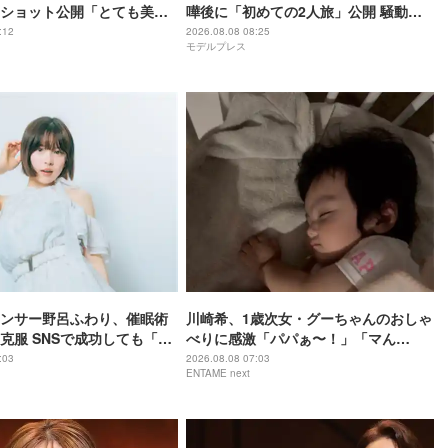
ショット公開「とても美し
嘩後に「初めての2人旅」公開 騒動前
ージぴったり」
に収録
:12
2026.08.08 08:25
モデルプレス
ンサー野呂ふわり、催眠術
川崎希、1歳次女・グーちゃんのおしゃ
克服 SNSで成功しても「全
べりに感激「パパぁ〜！」「マん
」21歳の素顔
マ！」
:03
2026.08.08 07:03
ENTAME next