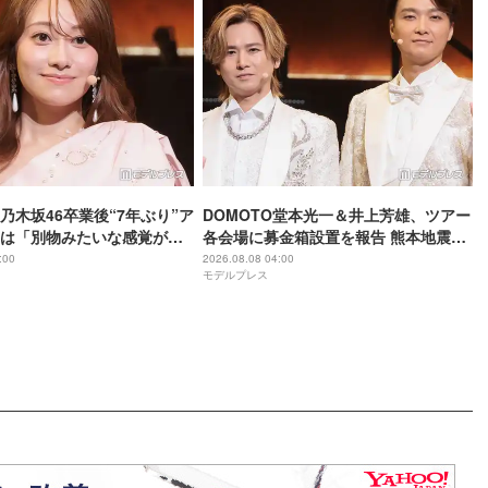
乃木坂46卒業後“7年ぶり”ア
DOMOTO堂本光一＆井上芳雄、ツアー
は「別物みたいな感覚があ
各会場に募金箱設置を報告 熊本地震受
HISTORY COMING】
け「ステージから元気を届けられる形
:00
2026.08.08 04:00
モデルプレス
になれば」