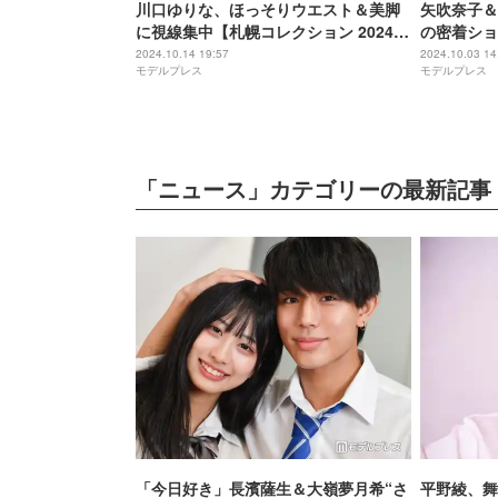
川口ゆりな、ほっそりウエスト＆美脚
矢吹奈子＆
に視線集中【札幌コレクション 2024 A
の密着ショ
／W】
「仲いいの
2024.10.14 19:57
2024.10.03 14
モデルプレス
モデルプレス
「ニュース」カテゴリーの最新記事
「今日好き」長濱薩生＆大嶺夢月希“さ
平野綾、舞