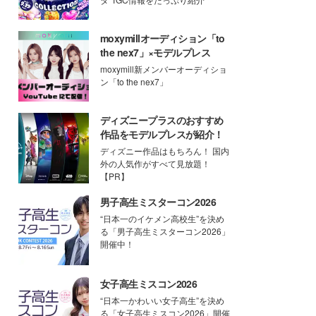
moxymillオーディション「to
the nex7」×モデルプレス
moxymill新メンバーオーディショ
ン「to the nex7」
ディズニープラスのおすすめ
作品をモデルプレスが紹介！
ディズニー作品はもちろん！ 国内
外の人気作がすべて見放題！
【PR】
男子高生ミスターコン2026
“日本一のイケメン高校生”を決め
る「男子高生ミスターコン2026」
開催中！
女子高生ミスコン2026
“日本一かわいい女子高生”を決め
る「女子高生ミスコン2026」開催