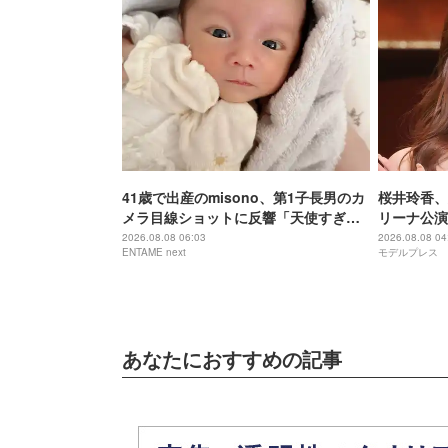
41歳で出産のmisono、第1子長男のカ
桜井玲香、
メラ目線ショットに反響「天使すぎ
リーナ公演
る」
る」【New 
2026.08.08 06:03
2026.08.08 04
ENTAME next
モデルプレス
あなたにおすすめの記事