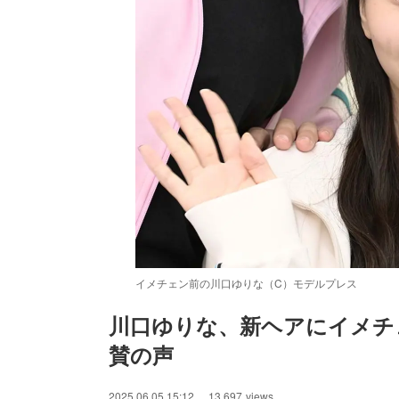
イメチェン前の川口ゆりな（C）モデルプレス
川口ゆりな、新ヘアにイメチ
賛の声
/
Unmute
2025.06.05 15:12
13,697
views