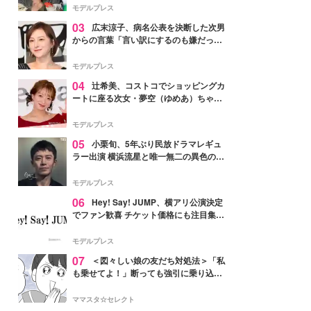
「かっこいい」と反響
モデルプレス
03
広末涼子、病名公表を決断した次男
からの言葉「言い訳にするのも嫌だっ
た」「言うべきか迷った」
モデルプレス
04
辻希美、コストコでショッピングカ
ートに座る次女・夢空（ゆめあ）ちゃん
の姿公開「乗りこなしてる感じが可愛す
ぎ」「成長を感じる」の声
モデルプレス
05
小栗旬、5年ぶり民放ドラマレギュ
ラー出演 横浜流星と唯一無二の異色のバ
ディで初共演【LOST10】
モデルプレス
06
Hey! Say! JUMP、横アリ公演決定
でファン歓喜 チケット価格にも注目集ま
る「激アツ」「平成に戻ったみたい」
モデルプレス
07
＜図々しい娘の友だち対処法＞「私
も乗せてよ！」断っても強引に乗り込ん
でくる友だち【第1話まんが】
ママスタ☆セレクト