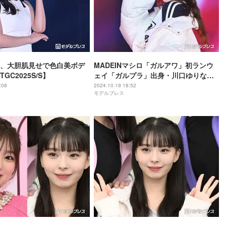
、大胆肌見せで色白美ボデ
MADEINマシロ「ガルアワ」初ランウ
GC2025S/S】
ェイ「ガルプラ」出身・川口ゆりなと
投げキス【GirlsAward 2024AW】
:08
2024.10.19 18:52
モデルプレス