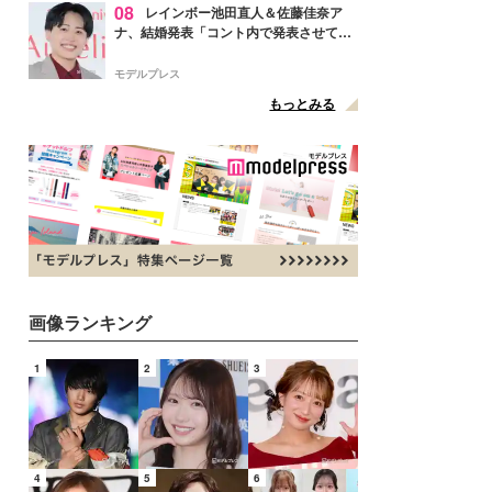
08
レインボー池田直人＆佐藤佳奈ア
ナ、結婚発表「コント内で発表させてい
ただきました」読売テレビ退社は生活拠
点変更のため
モデルプレス
もっとみる
画像ランキング
1
2
3
4
5
6