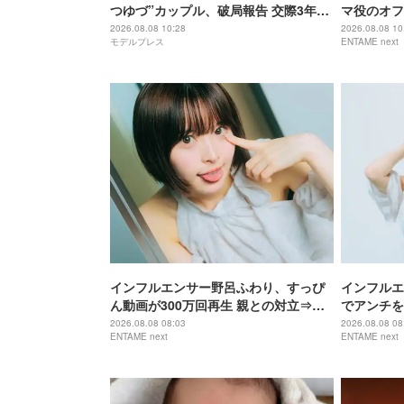
つゆづ”カップル、破局報告 交際3年で
マ役のオフ
「それぞれ将来に向かって歩んでいく
い」「イメ
2026.08.08 10:28
2026.08.08 10
モデルプレス
ENTAME next
ことを決め」
インフルエンサー野呂ふわり、すっぴ
インフルエ
ん動画が300万回再生 親との対立⇒ア
でアンチを
ンチに病み「動画全消し」の軌跡
部猫のため
2026.08.08 08:03
2026.08.08 08
ENTAME next
ENTAME next