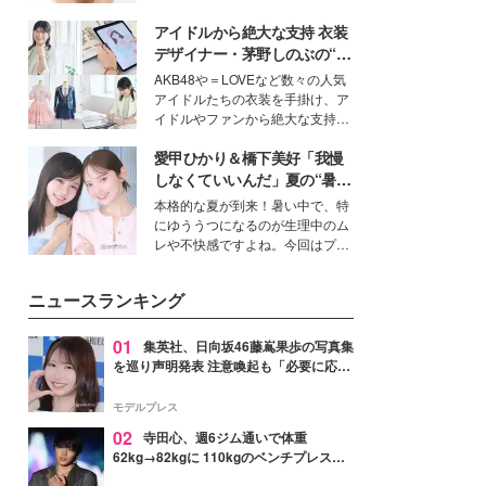
ーについて熱く語り合ってもらっ
いという読者も多いのでは？そん
た。
アイドルから絶大な支持 衣装
な美容の常識を大きく変える可能
性を秘めた、革新的な「Water
デザイナー・茅野しのぶの“可
Capturing Skin（ウォーターキャ
愛い”を作る美学＜「シチズン
AKB48や＝LOVEなど数々の人気
プチャリングスキン：捕水肌）」
クロスシー」インタビュー＞
アイドルたちの衣装を手掛け、ア
技術を、花王が構築した。
イドルやファンから絶大な支持を
得る、株式会社オサレカンパニー
愛甲ひかり＆橋下美好「我慢
取締役兼クリエイティブディレク
ター・茅野しのぶ。一人ひとりの
しなくていいんだ」夏の“暑さ
個性に寄り添い、魅力を引き出す
対策”の新しい選択肢とは？
本格的な夏が到来！暑い中で、特
衣装作りは、多くの女性たちに勇
にゆううつになるのが生理中のム
気と自信を与え続けている。
レや不快感ですよね。今回はプラ
イベートでも仲良しで旅行好きな
モデル・愛甲ひかりさんと橋下美
ニュースランキング
好さんを迎えて本音で女子会トー
ク。猛暑のお出かけを快適に過ご
すヒントや、2人が感動した夏の
01
集英社、日向坂46藤嶌果歩の写真集
生理の新常識にも迫りました。
を巡り声明発表 注意喚起も「必要に応じ
て法的措置を含む対応を検討」
モデルプレス
02
寺田心、週6ジム通いで体重
62kg→82kgに 110kgのベンチプレス持
ち上げる姿披露「胸板の厚みすごい」