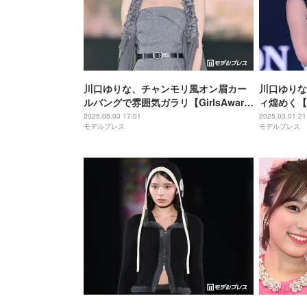
川口ゆりな、チャンモリ風オン眉カー
川口ゆりな
ルバングで雰囲気ガラリ【GirlsAward
ィ煌めく【T
2025SS】
2025.05.03 17:01
2025.03.01 21
モデルプレス
モデルプレス