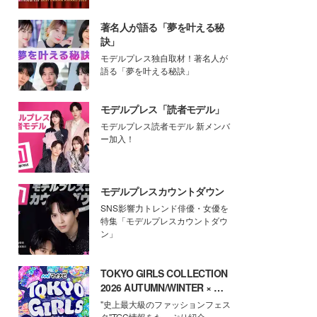
著名人が語る「夢を叶える秘
訣」
モデルプレス独自取材！著名人が
語る「夢を叶える秘訣」
モデルプレス「読者モデル」
モデルプレス読者モデル 新メンバ
ー加入！
モデルプレスカウントダウン
SNS影響力トレンド俳優・女優を
特集「モデルプレスカウントダウ
ン」
TOKYO GIRLS COLLECTION
2026 AUTUMN/WINTER × モ
デルプレス
"史上最大級のファッションフェス
タ"TGC情報をたっぷり紹介