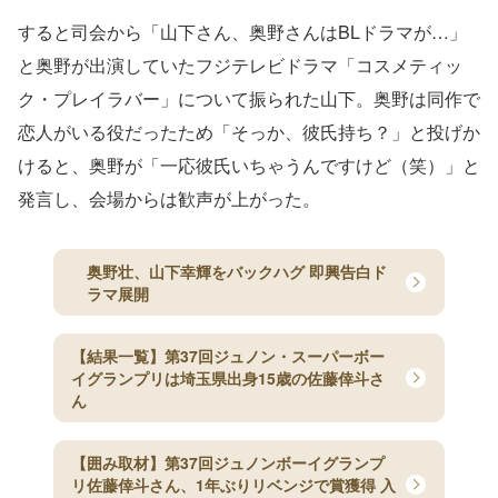
すると司会から「山下さん、奥野さんはBLドラマが…」
と奥野が出演していたフジテレビドラマ「コスメティッ
ク・プレイラバー」について振られた山下。奥野は同作で
恋人がいる役だったため「そっか、彼氏持ち？」と投げか
けると、奥野が「一応彼氏いちゃうんですけど（笑）」と
発言し、会場からは歓声が上がった。
奥野壮、山下幸輝をバックハグ 即興告白ド
ラマ展開
【結果一覧】第37回ジュノン・スーパーボー
イグランプリは埼玉県出身15歳の佐藤倖斗さ
ん
【囲み取材】第37回ジュノンボーイグランプ
リ佐藤倖斗さん、1年ぶりリベンジで賞獲得 入