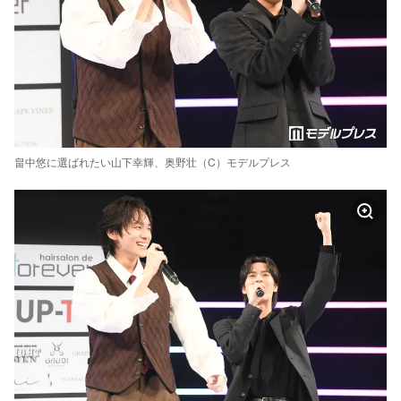
畠中悠に選ばれたい山下幸輝、奥野壮（C）モデルプレス