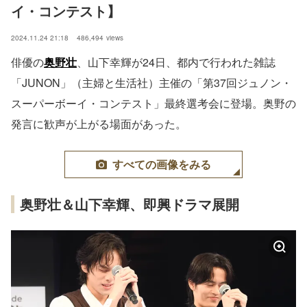
イ・コンテスト】
2024.11.24 21:18
486,494
views
俳優の
奥野壮
、山下幸輝が24日、都内で行われた雑誌
「JUNON」（主婦と生活社）主催の「第37回ジュノン・
スーパーボーイ・コンテスト」最終選考会に登場。奥野の
発言に歓声が上がる場面があった。
すべての画像をみる
奥野壮＆山下幸輝、即興ドラマ展開