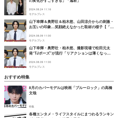
の変化がすごすぎる」「逸材」
2024.08.24 11:16
モデルプレス
山下幸輝＆奥野壮＆柏木悠、山田涼介からの刺激・
お互いの印象…笑顔絶えなかった取材の様子【「ビ
リオン×スクール」囲み全文】
2024.08.09 11:00
モデルプレス
山下幸輝・奥野壮・柏木悠、撮影現場で松田元太
発“TJポーズ”が流行「リアクションは薄くなって
います」【ビリオン×スクール】
2024.08.09 11:00
モデルプレス
おすすめ特集
8月のカバーモデルは映画「ブルーロック」の高橋
文哉
特集
各種エンタメ・ライフスタイルにまつわるランキン