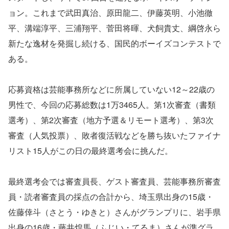
ョン。これまで武田真治、原田龍二、伊藤英明、小池徹
平、溝端淳平、三浦翔平、菅田将暉、犬飼貴丈、綱啓永ら
新たな逸材を発掘し続ける、国民的ボーイズコンテストで
ある。
応募資格は芸能事務所などに所属していない12～22歳の
男性で、今回の応募総数は1万3465人。第1次審査（書類
選考）、第2次審査（地方予選＆リモート選考）、第3次
審査（人気投票）、敗者復活戦などを勝ち抜いたファイナ
リスト15人がこの日の最終選考会に挑んだ。
最終選考会では審査員長、ゲスト審査員、芸能事務所審査
員・読者審査員の採点の合計から、埼玉県出身の15歳・
佐藤倖斗（さとう・ゆきと）さんがグランプリに、岩手県
出身の16歳・藤井煌馬（ふじい・てるま）さんが準グラ