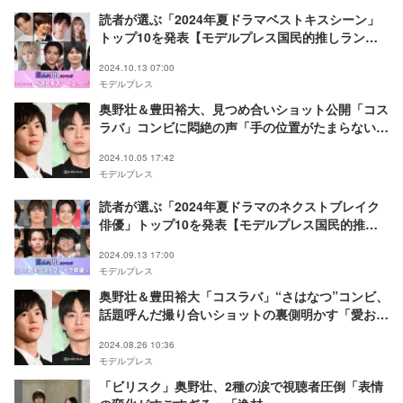
読者が選ぶ「2024年夏ドラマベストキスシーン」
トップ10を発表【モデルプレス国民的推しランキ
ング】
2024.10.13 07:00
モデルプレス
奥野壮＆豊田裕大、見つめ合いショット公開「コス
ラバ」コンビに悶絶の声「手の位置がたまらない」
「可愛すぎる」
2024.10.05 17:42
モデルプレス
読者が選ぶ「2024年夏ドラマのネクストブレイク
俳優」トップ10を発表【モデルプレス国民的推し
ランキング】
2024.09.13 17:00
モデルプレス
奥野壮＆豊田裕大「コスラバ」“さはなつ”コンビ、
話題呼んだ撮り合いショットの裏側明かす「愛おし
い」「天才」の声
2024.08.26 10:36
モデルプレス
「ビリスク」奥野壮、2種の涙で視聴者圧倒「表情