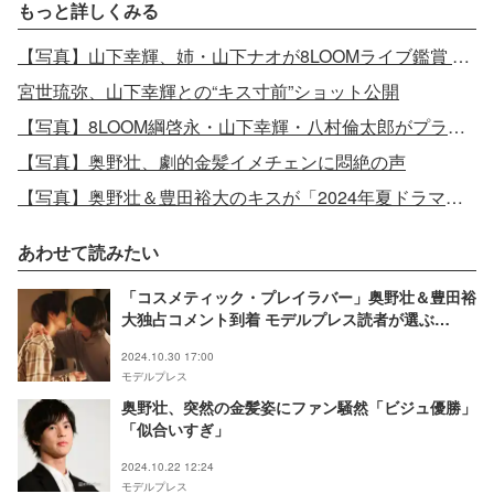
もっと詳しくみる
【写真】山下幸輝、姉・山下ナオが8LOOMライブ鑑賞 仲良し姉弟2ショット公開
宮世琉弥、山下幸輝との“キス寸前”ショット公開
【写真】8LOOM綱啓永・山下幸輝・八村倫太郎がプライベートで再集結
【写真】奥野壮、劇的金髪イメチェンに悶絶の声
【写真】奥野壮＆豊田裕大のキスが「2024年夏ドラマベストキスシーン」1位に
あわせて読みたい
「コスメティック・プレイラバー」奥野壮＆豊田裕
大独占コメント到着 モデルプレス読者が選ぶ
「2024年夏ドラマベストキスシーン」1位に喜び
2024.10.30 17:00
モデルプレス
奥野壮、突然の金髪姿にファン騒然「ビジュ優勝」
「似合いすぎ」
2024.10.22 12:24
モデルプレス