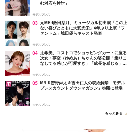
む対応を検討」
モデルプレス
03
元ME:I飯田栞月、ミュージカル初出演「この上
ない喜びとともに大変光栄」4年ぶり上演「フ
ァントム」城田優らキャスト発表
モデルプレス
04
辻希美、コストコでショッピングカートに座る
次女・夢空（ゆめあ）ちゃんの姿公開「乗りこ
なしてる感じが可愛すぎ」「成長を感じる」の
声
モデルプレス
05
M!LK曽野舜太＆吉田仁人の表紙解禁「モデル
プレスカウントダウンマガジン」巻頭に登場
モデルプレス
もっとみる