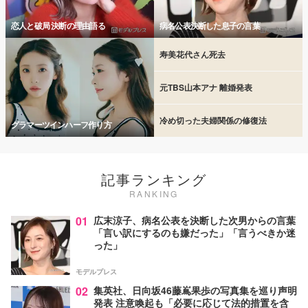
恋人と破局 決断の理由語る
病名公表決断した息子の言葉
寿美花代さん死去
元TBS山本アナ 離婚発表
冷め切った夫婦関係の修復法
グラマーツインハーフ作り方
記事ランキング
RANKING
01
広末涼子、病名公表を決断した次男からの言葉
「言い訳にするのも嫌だった」「言うべきか迷
った」
モデルプレス
02
集英社、日向坂46藤嶌果歩の写真集を巡り声明
発表 注意喚起も「必要に応じて法的措置を含