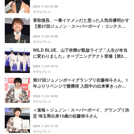
ン・スーパーボーイ・コンテスト】
2024.11.24 20:36
モデルプレス
香取慎吾、一番イケメンだと思った人気俳優明かす
【第37回ジュノン・スーパーボーイ・コンテス
ト】
2024.11.24 19:28
モデルプレス
WILD BLUE、山下幸輝が凱旋ライブ「人生が本当
に変わりました」オープニングアクト登場【第37
回ジュノン・スーパーボーイ・コンテスト】
2024.11.24 19:12
モデルプレス
第37回ジュノンボーイグランプリ佐藤倖斗さん、1
年ぶりリベンジで賞獲得 入院中の出来事きっかけ
で芸能界へ
2024.11.24 19:02
モデルプレス
＜速報＞ジュノン・スーパーボーイ、グランプリ決
定 埼玉県出身15歳の佐藤倖斗さん
2024.11.24 17:19
モデルプレス