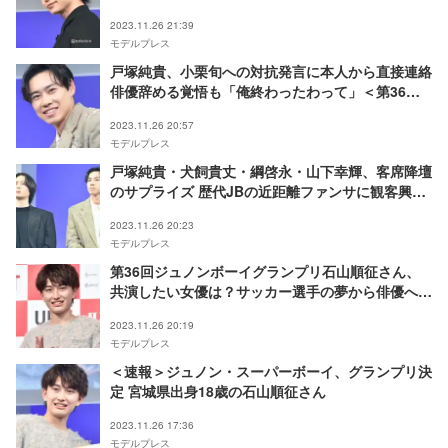
第36回ジュノン・スーパー・ボーイコンテスト＞
2023.11.26 21:39
モデルプレス
戸塚純貴、小栗旬への対抗発言に本人から直接連絡
俳優辞める覚悟も「俺終わったわって」＜第36回
ジュノン・スーパー・ボーイコンテスト＞
2023.11.26 20:57
モデルプレス
戸塚純貴・犬飼貴丈・綱啓永・山下幸輝、客席降壇
のサプライズ 歴代JBの近距離ファンサに観客興奮
＜第36回ジュノン・スーパー・ボーイコンテスト
2023.11.26 20:23
＞
モデルプレス
第36回ジュノンボーイグランプリ石山順征さん、
共演したい女優は？サッカー選手の夢から俳優へ転
身した理由語る
2023.11.26 20:19
モデルプレス
＜速報＞ジュノン・スーパーボーイ、グランプリ決
定 宮城県出身18歳の石山順征さん
2023.11.26 17:36
モデルプレス