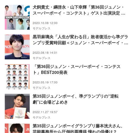
犬飼貴丈・綱啓永・山下幸輝「第36回ジュノン・
スーパーボーイ・コンテスト」ゲスト出演決定 フ
ァイナリスト11人も発表
2023.10.08 12:00
モデルプレス
黒羽麻璃央「人生が変わる日」敗者復活から準グラ
ンプリ受賞時回顧＜ジュノン・スーパーボーイ・コ
ンテスト＞
2023.08.18 14:01
モデルプレス
「第36回ジュノン・スーパーボーイ・コンテス
ト」BEST200発表
2023.05.19 17:00
モデルプレス
第35回ジュノンボーイ、準グランプリの“逆転
劇”に会場どよめき
2022.11.27 19:57
モデルプレス
第35回ジュノンボーイグランプリ藤本洸大さん、
芸能事務所から圧倒的票獲得 憧れの俳優は？