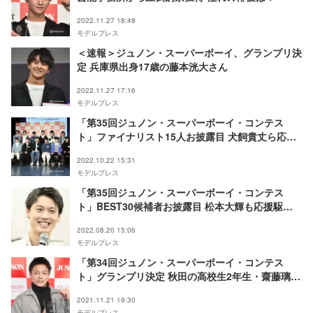
2022.11.27 18:48
モデルプレス
＜速報＞ジュノン・スーパーボーイ、グランプリ決
定 兵庫県出身17歳の藤本洸大さん
2022.11.27 17:16
モデルプレス
「第35回ジュノン・スーパーボーイ・コンテス
ト」ファイナリスト15人お披露目 犬飼貴丈ら応援
映像上映も
2022.10.22 15:31
モデルプレス
「第35回ジュノン・スーパーボーイ・コンテス
ト」BEST30候補者お披露目 松本大輝も応援駆け
つける「新しく進化していってるな」
2022.08.20 15:06
モデルプレス
「第34回ジュノン・スーパーボーイ・コンテス
ト」グランプリ決定 秋田の高校生2年生・齋藤璃佑
さん
2021.11.21 19:30
モデルプレス