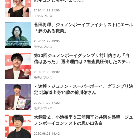
2020.11.22 21:06
モデルプレス
菅田将暉、ジュノンボーイファイナリストにエール
「夢のある職業」
2020.11.22 19:35
モデルプレス
第33回ジュノンボーイグランプリ前川佑さん「自
信はあった」 選出理由は？審査員圧倒したステー
ジ
2020.11.22 19:02
モデルプレス
＜速報＞ジュノン・スーパーボーイ、グランプリ決
定 北海道出身14歳の前川佑さん
2020.11.22 17:22
モデルプレス
犬飼貴丈、小池徹平＆三浦翔平と共演を熱望 ジュ
ノンボーイコンテストの思い出告白
2020.08.23 18:42