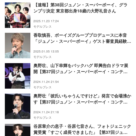
【速報】第38回ジュノン・スーパーボーイ、グラ
ンプリ決定 東京都出身18歳の大野礼音さん
2025.11.23 17:24
モデルプレス
香取慎吾、ボーイズグループプロデュースに本音
「ジュノン・スーパーボーイ」ゲスト審査員経験も
回顧
2025.01.05 13:05
モデルプレス
奥野壮、山下幸輝をバックハグ 即興告白ドラマ展
開【第37回ジュノン・スーパーボーイ・コンテス
ト】
2024.11.24 21:54
モデルプレス
奥野壮「彼氏いちゃうんですけど」発言で会場沸か
す【第37回ジュノン・スーパーボーイ・コンテス
ト】
2024.11.24 21:18
モデルプレス
谷原章介の息子・谷原七音さん、フォトジェニック
賞受賞「すごく成長できました」【第37回ジュノ