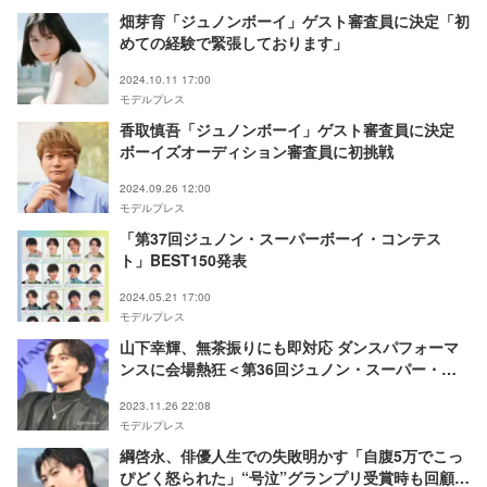
畑芽育「ジュノンボーイ」ゲスト審査員に決定「初
めての経験で緊張しております」
2024.10.11 17:00
モデルプレス
香取慎吾「ジュノンボーイ」ゲスト審査員に決定
ボーイズオーディション審査員に初挑戦
2024.09.26 12:00
モデルプレス
「第37回ジュノン・スーパーボーイ・コンテス
ト」BEST150発表
2024.05.21 17:00
モデルプレス
山下幸輝、無茶振りにも即対応 ダンスパフォーマ
ンスに会場熱狂＜第36回ジュノン・スーパー・ボ
ーイコンテスト＞
2023.11.26 22:08
モデルプレス
綱啓永、俳優人生での失敗明かす「自腹5万でこっ
ぴどく怒られた」“号泣”グランプリ受賞時も回顧＜