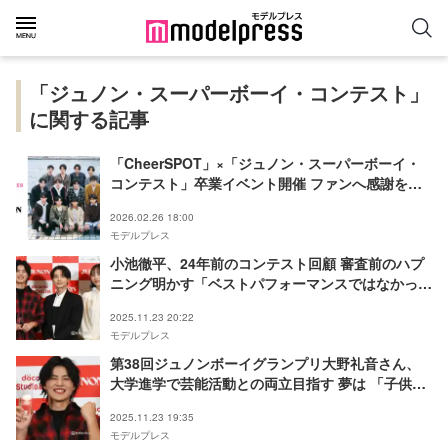
「ジュノン・スーパーボーイ・コンテスト」
に関する記事
「CheerSPOT」×「ジュノン・スーパーボーイ・
コンテスト」卒業イベント開催 ファンへ感謝を届
ける
2026.02.26 18:00
モデルプレス
小池徹平、24年前のコンテスト回顧 審査前のハプ
ニング明かす「ベストパフォーマンスではなかっ
た」【第38回ジュノン・スーパーボーイ・コンテ
2025.11.23 20:22
スト】
モデルプレス
第38回ジュノンボーイグランプリ大野礼音さん、
大学進学で芸能活動との両立目指す 夢は 「子供た
ちに憧れを持ってもらえるような仮面ライダー」
2025.11.23 19:35
モデルプレス