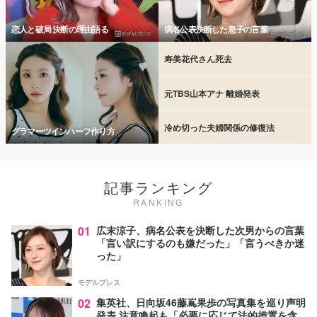
恋人と破局 決断の理由語る
病名公表決断した息子の言葉
寿美花代さん死去
元TBS山本アナ 離婚発表
冷め切った夫婦関係の修復法
グラマーツインハーフ作り方
記事ランキング
RANKING
01
広末涼子、病名公表を決断した次男からの言葉
「言い訳にするのも嫌だった」「言うべきか迷
った」
モデルプレス
02
集英社、日向坂46藤嶌果歩の写真集を巡り声明
発表 注意喚起も「必要に応じて法的措置を含