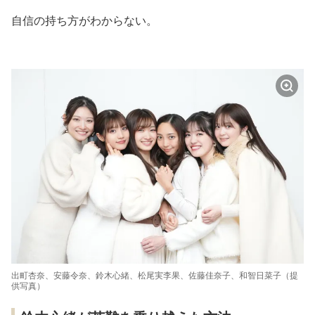
自信の持ち方がわからない。
出町杏奈、安藤令奈、鈴木心緒、松尾実李果、佐藤佳奈子、和智日菜子（提
供写真）