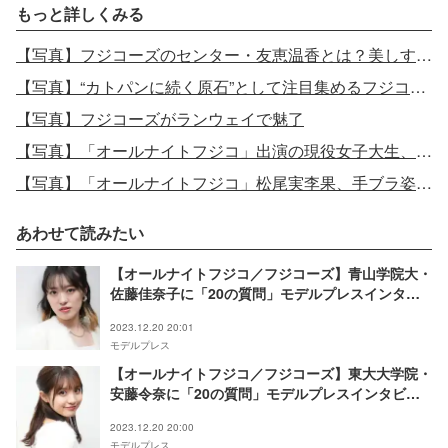
もっと詳しくみる
【写真】フジコーズのセンター・友恵温香とは？美しすぎるドレス姿
【写真】“カトパンに続く原石”として注目集めるフジコーズメンバー
【写真】フジコーズがランウェイで魅了
【写真】「オールナイトフジコ」出演の現役女子大生、貝殻水着姿を披露
【写真】「オールナイトフジコ」松尾実李果、手ブラ姿披露
あわせて読みたい
【オールナイトフジコ／フジコーズ】青山学院大・
佐藤佳奈子に「20の質問」モデルプレスインタビ
ュー連載Vol.17
2023.12.20 20:01
モデルプレス
【オールナイトフジコ／フジコーズ】東大大学院・
安藤令奈に「20の質問」モデルプレスインタビュ
ー連載Vol.16
2023.12.20 20:00
モデルプレス