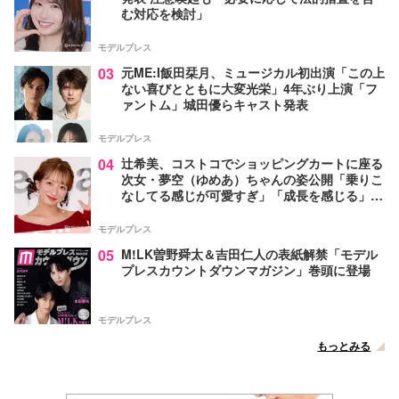
む対応を検討」
モデルプレス
03
元ME:I飯田栞月、ミュージカル初出演「この上
ない喜びとともに大変光栄」4年ぶり上演「フ
ァントム」城田優らキャスト発表
モデルプレス
04
辻希美、コストコでショッピングカートに座る
次女・夢空（ゆめあ）ちゃんの姿公開「乗りこ
なしてる感じが可愛すぎ」「成長を感じる」の
声
モデルプレス
05
M!LK曽野舜太＆吉田仁人の表紙解禁「モデル
プレスカウントダウンマガジン」巻頭に登場
モデルプレス
もっとみる