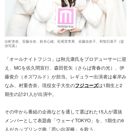
出町杏奈、安藤令奈、鈴木心緒、松尾実李果、佐藤佳奈子、和智日菜子（提
供写真）
「オールナイトフジコ」は秋元康氏をプロデューサーに迎
え、MCを佐久間宣行、森田哲矢（さらば青春の光）、伊
藤俊介（オズワルド）が担当。レギュラー出演者は峯岸み
なみ、村重杏奈。現役女子大生の
フジコーズ
は1期生と2
期生の計21人が出演中。
その中から番組の企画などを通して選ばれた15人が選抜
メンバーとして表題曲「ウェーイTOKYO」を、1期生の6
人がカップリング曲「思い出泥棒」を歌う。