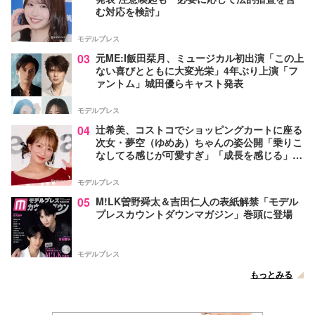
む対応を検討」
モデルプレス
03
元ME:I飯田栞月、ミュージカル初出演「この上
ない喜びとともに大変光栄」4年ぶり上演「フ
ァントム」城田優らキャスト発表
モデルプレス
04
辻希美、コストコでショッピングカートに座る
次女・夢空（ゆめあ）ちゃんの姿公開「乗りこ
なしてる感じが可愛すぎ」「成長を感じる」の
声
モデルプレス
05
M!LK曽野舜太＆吉田仁人の表紙解禁「モデル
プレスカウントダウンマガジン」巻頭に登場
モデルプレス
もっとみる