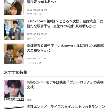
演決定＜光る君へ＞
2023.05.23 12:01
モデルプレス
＜unknown 第6話＞こころ＆虎松、結婚式当日に
新たな殺害予告 “血塗れの花嫁”真相明らかに
2023.05.23 07:00
モデルプレス
高畑充希＆田中圭「unknown」血に塗れた結婚式
の全貌明らかに
2023.05.23 07:00
モデルプレス
おすすめ特集
8月のカバーモデルは映画「ブルーロック」の高橋
文哉
特集
各種エンタメ・ライフスタイルにまつわるランキン