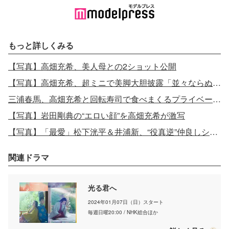
もっと詳しくみる
【写真】高畑充希、美人母との2ショット公開
【写真】高畑充希、超ミニで美脚大胆披露「並々ならぬ気合い」
三浦春馬、高畑充希と回転寿司で食べまくるプライベートショット
【写真】岩田剛典の“エロい顔”を高畑充希が激写
【写真】「最愛」松下洸平＆井浦新、“役真逆”仲良しショットにファン歓喜
関連ドラマ
光る君へ
2024年01月07日（日）スタート
毎週日曜20:00 / NHK総合ほか