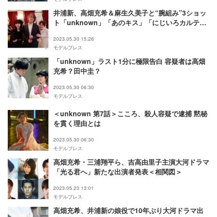
井浦新、高畑充希＆麻生久美子と“腕組み”3ショッ
ト「unknown」「あのキス」「にじいろカルテ」
混在で「情報量すごい」の声
2023.05.30 15:26
モデルプレス
「unknown」ラスト1分に極限告白 容疑者は高畑
充希？田中圭？
2023.05.30 06:30
モデルプレス
＜unknown 第7話＞こころ、殺人容疑で逮捕 黙秘
を貫く理由とは
2023.05.30 06:30
モデルプレス
高畑充希・三浦翔平ら、吉高由里子主演大河ドラマ
「光る君へ」新たな出演者発表＜相関図＞
2023.05.23 13:01
モデルプレス
高畑充希、井浦新の娘役で10年ぶり大河ドラマ出