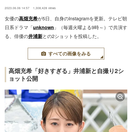
2023.06.06 14:57
1,308,428
views
女優の
高畑充希
が5日、自身のInstagramを更新。テレビ朝
日系ドラマ「
unknown
」（毎週火曜よる9時～）で共演す
る、俳優の
井浦新
との2ショットを投稿した。
すべての画像をみる
高畑充希「好きすぎる」井浦新と自撮り2シ
ョット公開