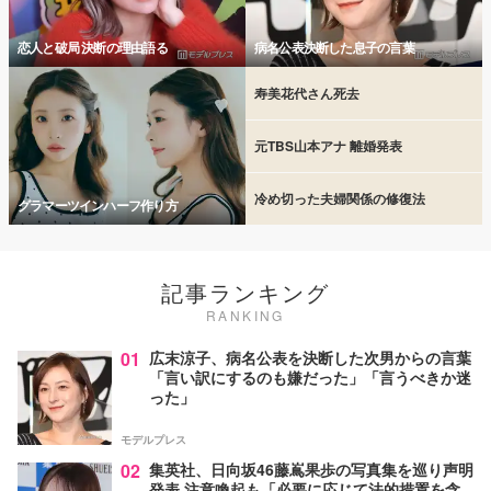
恋人と破局 決断の理由語る
病名公表決断した息子の言葉
寿美花代さん死去
元TBS山本アナ 離婚発表
冷め切った夫婦関係の修復法
グラマーツインハーフ作り方
記事ランキング
RANKING
01
広末涼子、病名公表を決断した次男からの言葉
「言い訳にするのも嫌だった」「言うべきか迷
った」
モデルプレス
02
集英社、日向坂46藤嶌果歩の写真集を巡り声明
発表 注意喚起も「必要に応じて法的措置を含