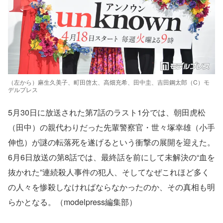
（左から）麻生久美子、町田啓太、高畑充希、田中圭、吉田鋼太郎（C）モ
デルプレス
5月30日に放送された第7話のラスト1分では、朝田虎松
（田中）の親代わりだった先輩警察官・世々塚幸雄（小手
伸也）が謎の転落死を遂げるという衝撃の展開を迎えた。
6月6日放送の第8話では、最終話を前にして未解決の“血を
抜かれた”連続殺人事件の犯人、そしてなぜこれほど多く
の人々を惨殺しなければならなかったのか、その真相も明
らかとなる。（modelpress編集部）