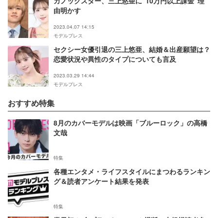
カノックスター、三上悠亜に“10万円以上課金”理
由明かす
2023.04.07 14:15
モデルプレス
セクシー女優引退の三上悠亜、結婚＆出産願望は？
恋愛状況や異性のタイプについても言及
2023.03.29 14:44
モデルプレス
おすすめ特集
8月のカバーモデルは映画「ブルーロック」の高橋
文哉
特集
各種エンタメ・ライフスタイルにまつわるランキン
グ＆読者アンケート結果を発表
特集