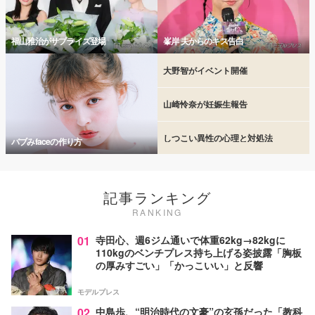
福山雅治がサプライズ登場
峯岸 夫からのキス告白
大野智がイベント開催
山崎怜奈が妊娠生報告
しつこい異性の心理と対処法
バブみfaceの作り方
記事ランキング
RANKING
01
寺田心、週6ジム通いで体重62kg→82kgに
110kgのベンチプレス持ち上げる姿披露「胸板
の厚みすごい」「かっこいい」と反響
モデルプレス
02
中島歩、“明治時代の文豪”の玄孫だった「教科