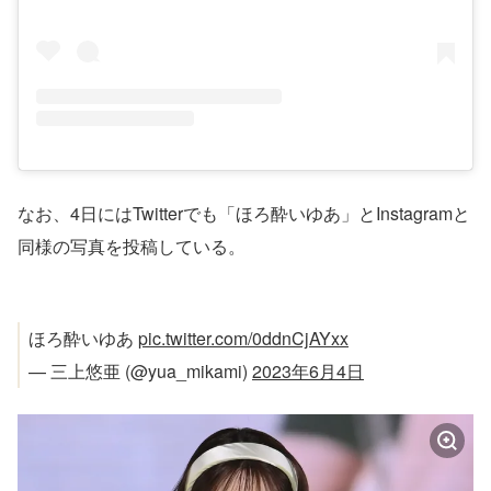
なお、4日にはTwitterでも「ほろ酔いゆあ」とInstagramと
同様の写真を投稿している。
ほろ酔いゆあ
pic.twitter.com/0ddnCjAYxx
— 三上悠亜 (@yua_mikami)
2023年6月4日