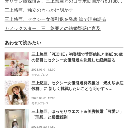
オリラジ藤森慎吾、三上悠亜とのコラボ動画が“YouTube規約違反”に「完全に私の落ち度」原因明かす
三上悠亜、独立のきっかけ明かす
三上悠亜、セクシー女優引退を発表 涙で理由語る
カノックスター、三上悠亜との結婚疑惑に言及
あわせて読みたい
三上悠亜「PECHE」初登場で菅野結以と表紙 30歳
の節目にセクシー女優引退を決意した経緯語る
2023.06.01 12:00
モデルプレス
三上悠亜、セクシー女優引退発表後は「燃え尽き症
候群」に 新しく挑戦したいことも明かす＜
「PECHE」インタビュー＞
2023.06.01 12:00
モデルプレス
三上悠亜、ほっそりウエスト＆美脚披露「可愛い」
「理想」と反響殺到
2023.05.23 11:50