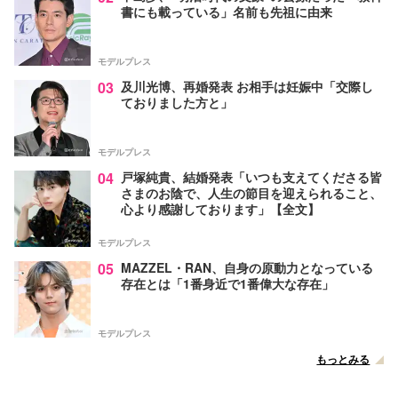
書にも載っている」名前も先祖に由来
モデルプレス
03
及川光博、再婚発表 お相手は妊娠中「交際し
ておりました方と」
モデルプレス
04
戸塚純貴、結婚発表「いつも支えてくださる皆
さまのお陰で、人生の節目を迎えられること、
心より感謝しております」【全文】
モデルプレス
05
MAZZEL・RAN、自身の原動力となっている
存在とは「1番身近で1番偉大な存在」
モデルプレス
もっとみる