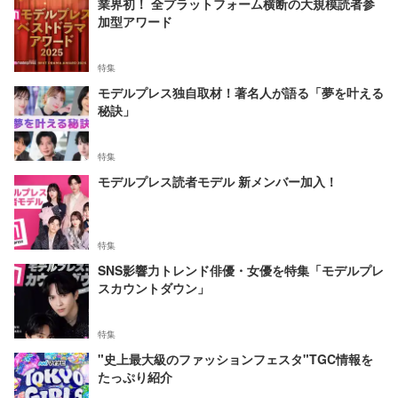
業界初！ 全プラットフォーム横断の大規模読者参
加型アワード
特集
モデルプレス独自取材！著名人が語る「夢を叶える
秘訣」
特集
モデルプレス読者モデル 新メンバー加入！
特集
SNS影響力トレンド俳優・女優を特集「モデルプレ
スカウントダウン」
特集
"史上最大級のファッションフェスタ"TGC情報を
たっぷり紹介