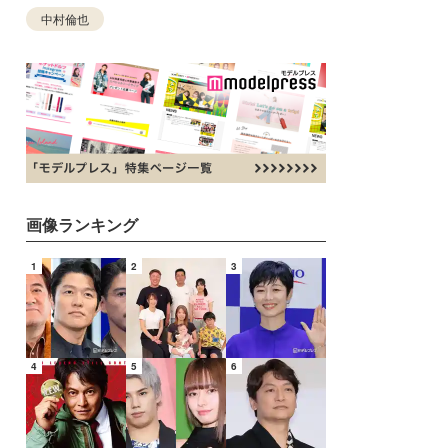
中村倫也
画像ランキング
1
2
3
4
5
6