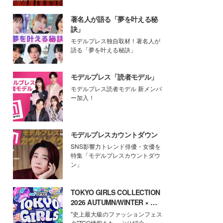
著名人が語る「夢を叶える秘
訣」
モデルプレス独自取材！著名人が
語る「夢を叶える秘訣」
モデルプレス「読者モデル」
モデルプレス読者モデル 新メンバ
ー加入！
モデルプレスカウントダウン
SNS影響力トレンド俳優・女優を
特集「モデルプレスカウントダウ
ン」
TOKYO GIRLS COLLECTION
2026 AUTUMN/WINTER × モ
デルプレス
"史上最大級のファッションフェス
タ"TGC情報をたっぷり紹介