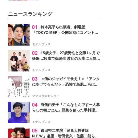
ーについて熱く語り合ってもらっ
イベートでも仲良しで旅行好きな
た。
モデル・愛甲ひかりさんと橋下美
ニュースランキング
好さんを迎えて本音で女子会トー
ク。猛暑のお出かけを快適に過ご
すヒントや、2人が感動した夏の
01
鈴木亮平ら出演者、劇場版
生理の新常識にも迫りました。
「TOKYO MER」公開延期にコメント
「現実のヒーローたちにチームMERから
最大の敬意とエールを」
モデルプレス
02
15歳女子、27歳男性と交際1ヶ月で
妊娠…36歳で孫誕生 波乱の人生に人気タ
レント思わずツッコミ「だいぶ危ねえ
よ！」
モデルプレス
03
＜俺のジャガイモ食え！＞「アンタ
にあげてるんだッ」恐怖で鳥肌…もはや
ストーカー？【第3話まんが】
ママスタ☆セレクト
04
有働由美子「こんなもんです一人暮
らしの朝ごはん」野菜を使った手料理公
開「作ってみたい」「ヘルシーで美味し
そう」と反響
モデルプレス
05
織田裕二主演「踊る大捜査線
N.E.W.」趣里・増田貴久・佐藤二朗ら新