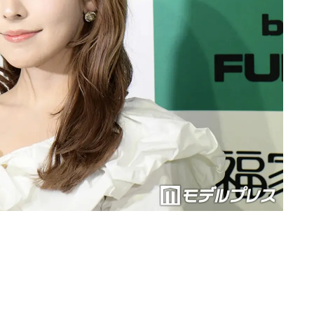
Loaded
:
87.03%