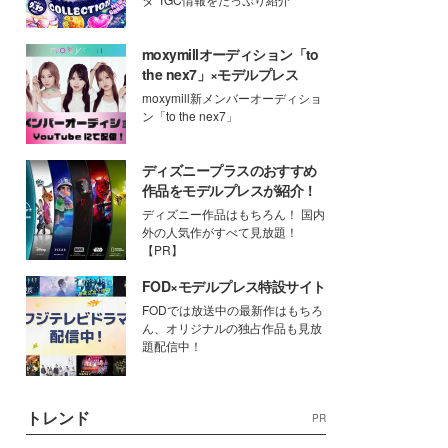
moxymillオーディション「to
the nex7」×モデルプレス
moxymill新メンバーオーディショ
ン「to the nex7」
ディズニープラスのおすすめ
作品をモデルプレスが紹介！
ディズニー作品はもちろん！ 国内
外の人気作がすべて見放題！
【PR】
FOD×モデルプレス特設サイト
FODでは放送中の最新作はもちろ
ん、オリジナルの独占作品も見放
題配信中！
トレンド
PR