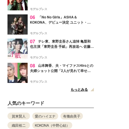
メンバー紹介映像解禁 各キャラクター象
徴する“謎のキーワード”も
モデルプレス
06
「No No Girls」ASHA＆
KOKONA、デビュー決定 ユニット・
TAKARAとしてセルフプロデュース楽曲
リリースへ
モデルプレス
07
テレ東、東野圭吾さん追悼 亀梨和
也主演「東野圭吾 手紙」再放送へ 佐藤隆
太・本田翼・中村倫也ら出演
モデルプレス
08
山本舞香、夫・マイファスHiroとの
夫婦ショット公開「2人が見れて幸せ」
「仲の良さが伝わってくる」と反響
モデルプレス
もっとみる
人気のキーワード
賀来賢人
愛のハイエナ
有働由美子
織田裕二
KOKONA（中野心結）