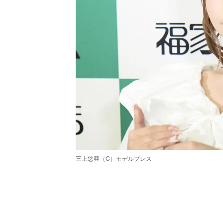
三上悠亜（C）モデルプレス
/
Unmute