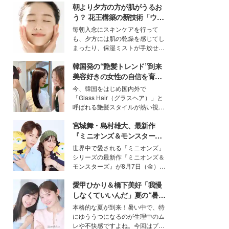
朝より夕方の方が肌がうるお
う？ 花王構築の新技術「ウォ
ーターキャプチャリングスキ
毎朝入念にスキンケアを行って
ン（捕水肌）」がスキンケア
も、夕方には肌の乾燥を感じてし
の常識を変える予感
まったり、保湿ミストが手放せな
いという読者も多いのでは？そん
韓国発の“艶髪トレンド”到来
な美容の常識を大きく変える可能
性を秘めた、革新的な「Water
美容好きの女性の自信を育む
Capturing Skin（ウォーターキャ
「ヘアケア事情」って？
今、韓国をはじめ国内外で
プチャリングスキン：捕水肌）」
「Glass Hair（グラスヘア）」と
技術を、花王が構築した。
呼ばれる艶髪スタイルが熱い視線
を集めています。メイクやファッ
宮城舞・島村雄大、最新作
ションの完成度を高めるベースと
して、“髪そのものの美しさ”に改
『ミニオンズ＆モンスター
めて注目する人が増えている様
ズ』の魅力熱弁 ハチャメチャ
世界中で愛される「ミニオンズ」
子。今回は、そんな憧れの艶やか
だけじゃない“友情と絆”に感
シリーズの最新作『ミニオンズ＆
な髪を日常で叶える、美容好きの
動
モンスターズ』が8月7日（金）に
女性たちのヘアケア事情を紹介し
公開。モデルプレスでは、“大のミ
ます。
愛甲ひかり＆橋下美好「我慢
ニオン好き”という共通点を持つモ
デルの宮城舞と島村雄大の特別対
しなくていいんだ」夏の“暑さ
談をお届け！それぞれの視点か
対策”の新しい選択肢とは？
本格的な夏が到来！暑い中で、特
ら、今作ならではの魅力や予想外
にゆううつになるのが生理中のム
の感動をもたらす奥深いストーリ
レや不快感ですよね。今回はプラ