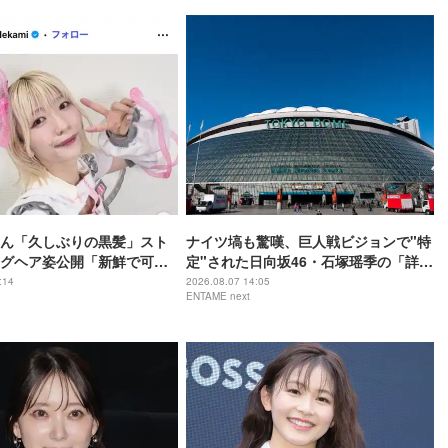
ん「久しぶりの黒髪」スト
ナイツ塙も驚嘆、巨人戦ビジョンで"特
グヘア姿公開「新鮮で可愛
定"された日向坂46・石塚瑶季の「詳し
がガラッと変わる」と反響
すぎる」野球愛
:14
2026.08.07 14:05
ENTAME next