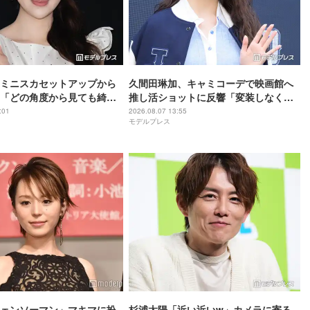
ミニスカセットアップから
久間田琳加、キャミコーデで映画館へ
「どの角度から見ても綺
推し活ショットに反響「変装しなくて
っぽい雰囲気が素敵」と反
大丈夫？」「透明感レベチ」と反響
:01
2026.08.07 13:55
モデルプレス
ェンソーマン」マキマに扮
杉浦太陽「近い近いw」カメラに寄る