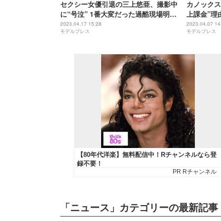
セクシー女優引退の三上悠亜、撮影中
カノックス
に“号泣” 1番大変だった過酷現場明か
上課金”理
す
2023.04.17 15:28
2023.04.07 14
モデルプレス
モデルプレス
「ニュース」カテゴリーの最新記事