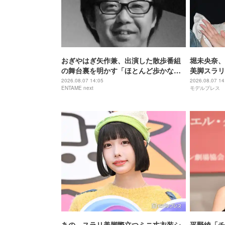
おぎやはぎ矢作兼、出演した散歩番組
堀未央奈、
の舞台裏を明かす「ほとんど歩かな
美脚スラリ
い」「7メートル手前ぐらいから…」
麗」「大人
2026.08.07 14:05
2026.08.07 14
ENTAME next
モデルプレス
響
あの、スラリ美脚際立つミニ丈衣装シ
平野綾「チ