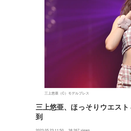
三上悠亜（C）モデルプレス
三上悠亜、ほっそりウエスト
到
2023.05.23 11:50
38,267
views