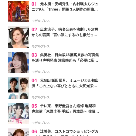
01
元木湧・安嶋秀生・内村颯太らジュ
ニア9人「Three」開幕 3人制作の新曲＆
手描きセットに込めた想い「もっと前に
進んで夢を掴みたい」【ゲネプロレポ】
モデルプレス
02
広末涼子、病名公表を決断した次男
からの言葉「言い訳にするのも嫌だっ
た」「言うべきか迷った」
モデルプレス
03
集英社、日向坂46藤嶌果歩の写真集
を巡り声明発表 注意喚起も「必要に応じ
て法的措置を含む対応を検討」
モデルプレス
04
元ME:I飯田栞月、ミュージカル初出
演「この上ない喜びとともに大変光栄」
4年ぶり上演「ファントム」城田優らキ
ャスト発表
モデルプレス
05
テレ東、東野圭吾さん追悼 亀梨和
也主演「東野圭吾 手紙」再放送へ 佐藤隆
太・本田翼・中村倫也ら出演
モデルプレス
06
辻希美、コストコでショッピングカ