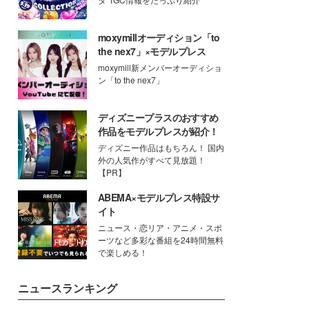
moxymillオーディション「to
the nex7」×モデルプレス
moxymill新メンバーオーディショ
ン「to the nex7」
ディズニープラスのおすすめ
作品をモデルプレスが紹介！
ディズニー作品はもちろん！ 国内
外の人気作がすべて見放題！
【PR】
ABEMA×モデルプレス特設サ
イト
ニュース・恋リア・アニメ・スポ
ーツなど多彩な番組を24時間無料
で楽しめる！
ニュースランキング