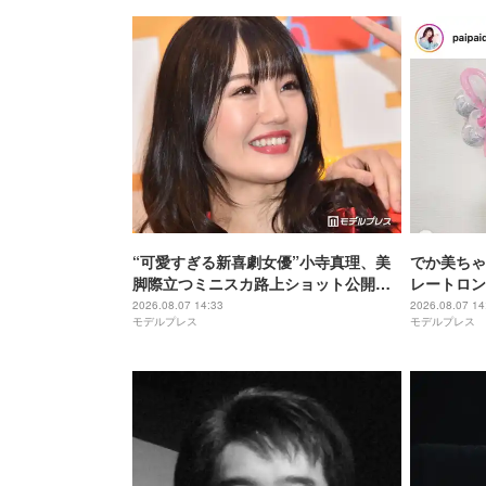
“可愛すぎる新喜劇女優”小寺真理、美
でか美ちゃ
脚際立つミニスカ路上ショット公開
レートロン
「スタイル抜群」「大人っぽくて素
い」「印象
2026.08.07 14:33
2026.08.07 14
モデルプレス
モデルプレス
敵」の声