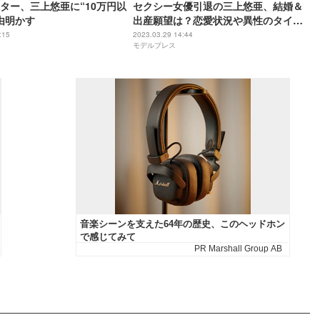
ター、三上悠亜に“10万円以
セクシー女優引退の三上悠亜、結婚＆
由明かす
出産願望は？恋愛状況や異性のタイプ
についても言及
:15
2023.03.29 14:44
モデルプレス