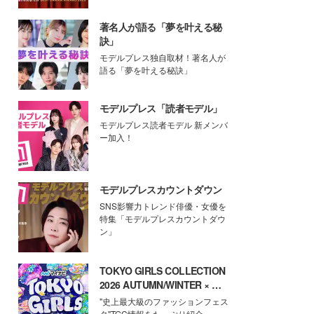
著名人が語る「夢を叶える秘
訣」
モデルプレス独自取材！著名人が
語る「夢を叶える秘訣」
モデルプレス「読者モデル」
モデルプレス読者モデル 新メンバ
ー加入！
モデルプレスカウントダウン
SNS影響力トレンド俳優・女優を
特集「モデルプレスカウントダウ
ン」
TOKYO GIRLS COLLECTION
2026 AUTUMN/WINTER × モ
デルプレス
"史上最大級のファッションフェス
タ"TGC情報をたっぷり紹介