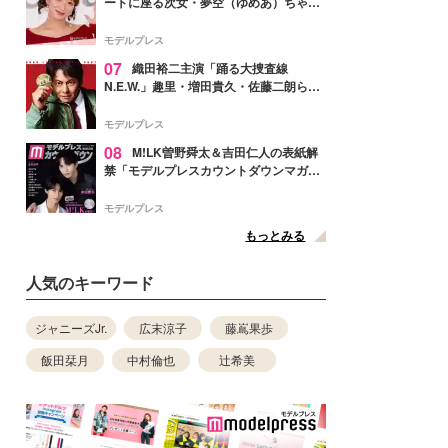
ートに座る次女・夢空（ゆめあ）ちゃん
の姿公開「乗りこなしてる感じが可愛す
ぎ」「成長を感じる」の声
モデルプレス
07
織田裕二主演「踊る大捜査線
N.E.W.」趣里・増田貴久・佐藤二朗ら新
メンバー紹介映像解禁 各キャラクター象
徴する“謎のキーワード”も
モデルプレス
08
M!LK曽野舜太＆吉田仁人の表紙解
禁「モデルプレスカウントダウンマガジ
ン」巻頭に登場
モデルプレス
もっとみる
人気のキーワード
ジャニーズJr.
広末涼子
藤嶌果歩
飯田栞月
中村倫也
辻希美