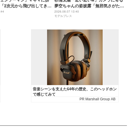
「2次元から飛び出してきた
夢空ちゃんの姿披露「無邪気さがたま
美しさに思わず目を奪われ
らない」「全てが愛おしい」の声
:44
2026.08.07 13:40
モデルプレス