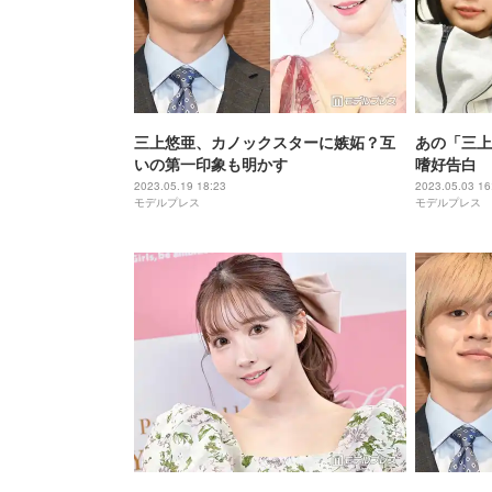
三上悠亜、カノックスターに嫉妬？互
あの「三上
いの第一印象も明かす
嗜好告白
2023.05.19 18:23
2023.05.03 16
モデルプレス
モデルプレス