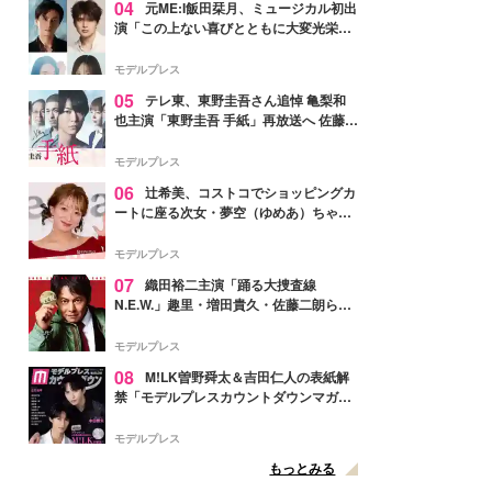
04
元ME:I飯田栞月、ミュージカル初出
演「この上ない喜びとともに大変光栄」
4年ぶり上演「ファントム」城田優らキ
ャスト発表
モデルプレス
05
テレ東、東野圭吾さん追悼 亀梨和
也主演「東野圭吾 手紙」再放送へ 佐藤隆
太・本田翼・中村倫也ら出演
モデルプレス
06
辻希美、コストコでショッピングカ
ートに座る次女・夢空（ゆめあ）ちゃん
の姿公開「乗りこなしてる感じが可愛す
ぎ」「成長を感じる」の声
モデルプレス
07
織田裕二主演「踊る大捜査線
N.E.W.」趣里・増田貴久・佐藤二朗ら新
メンバー紹介映像解禁 各キャラクター象
徴する“謎のキーワード”も
モデルプレス
08
M!LK曽野舜太＆吉田仁人の表紙解
禁「モデルプレスカウントダウンマガジ
ン」巻頭に登場
モデルプレス
もっとみる