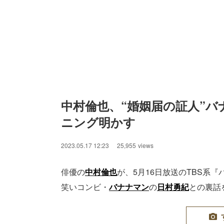
中村倫也、“婚姻届の証人”
ニング明かす
2023.05.17 12:23
25,955
views
俳優の
中村倫也
が、5月16日放送のTBS系
笑いコンビ・
バナナマン
の
日村勇紀
との裏話