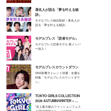
著名人が語る「夢を叶える秘
訣」
モデルプレス独自取材！著名人が
語る「夢を叶える秘訣」
モデルプレス「読者モデル」
モデルプレス読者モデル 新メンバ
ー加入！
モデルプレスカウントダウン
SNS影響力トレンド俳優・女優を
特集「モデルプレスカウントダウ
ン」
TOKYO GIRLS COLLECTION
2026 AUTUMN/WINTER × モ
デルプレス
"史上最大級のファッションフェス
タ"TGC情報をたっぷり紹介