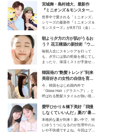
宮城舞・島村雄大、最新作
『ミニオンズ＆モンスター
ズ』の魅力熱弁 ハチャメチャ
世界中で愛される「ミニオンズ」
だけじゃない“友情と絆”に感
シリーズの最新作『ミニオンズ＆
動
モンスターズ』が8月7日（金）に
公開。モデルプレスでは、“大のミ
朝より夕方の方が肌がうるお
ニオン好き”という共通点を持つモ
デルの宮城舞と島村雄大の特別対
う？ 花王構築の新技術「ウォ
談をお届け！それぞれの視点か
ーターキャプチャリングスキ
毎朝入念にスキンケアを行って
ら、今作ならではの魅力や予想外
ン（捕水肌）」がスキンケア
も、夕方には肌の乾燥を感じてし
の感動をもたらす奥深いストーリ
の常識を変える予感
まったり、保湿ミストが手放せな
ーについて熱く語り合ってもらっ
いという読者も多いのでは？そん
た。
韓国発の“艶髪トレンド”到来
な美容の常識を大きく変える可能
性を秘めた、革新的な「Water
美容好きの女性の自信を育む
Capturing Skin（ウォーターキャ
「ヘアケア事情」って？
今、韓国をはじめ国内外で
プチャリングスキン：捕水肌）」
「Glass Hair（グラスヘア）」と
技術を、花王が構築した。
呼ばれる艶髪スタイルが熱い視線
を集めています。メイクやファッ
愛甲ひかり＆橋下美好「我慢
ションの完成度を高めるベースと
して、“髪そのものの美しさ”に改
しなくていいんだ」夏の“暑さ
めて注目する人が増えている様
対策”の新しい選択肢とは？
本格的な夏が到来！暑い中で、特
子。今回は、そんな憧れの艶やか
にゆううつになるのが生理中のム
な髪を日常で叶える、美容好きの
レや不快感ですよね。今回はプラ