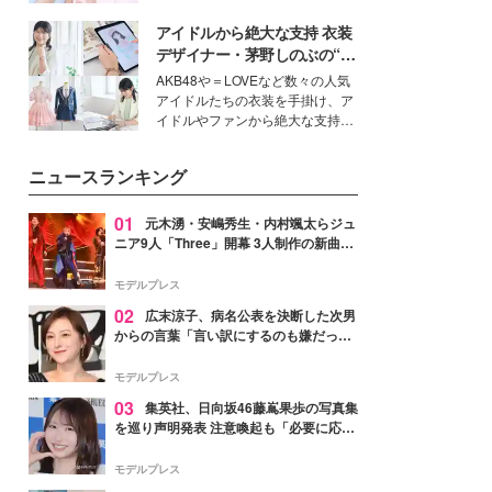
女性たちのヘアケア事情を紹介し
イベートでも仲良しで旅行好きな
ます。
アイドルから絶大な支持 衣装
モデル・愛甲ひかりさんと橋下美
好さんを迎えて本音で女子会トー
デザイナー・茅野しのぶの“可
ク。猛暑のお出かけを快適に過ご
愛い”を作る美学＜「シチズン
AKB48や＝LOVEなど数々の人気
すヒントや、2人が感動した夏の
クロスシー」インタビュー＞
アイドルたちの衣装を手掛け、ア
生理の新常識にも迫りました。
イドルやファンから絶大な支持を
得る、株式会社オサレカンパニー
取締役兼クリエイティブディレク
ニュースランキング
ター・茅野しのぶ。一人ひとりの
個性に寄り添い、魅力を引き出す
衣装作りは、多くの女性たちに勇
01
元木湧・安嶋秀生・内村颯太らジュ
気と自信を与え続けている。
ニア9人「Three」開幕 3人制作の新曲＆
手描きセットに込めた想い「もっと前に
進んで夢を掴みたい」【ゲネプロレポ】
モデルプレス
02
広末涼子、病名公表を決断した次男
からの言葉「言い訳にするのも嫌だっ
た」「言うべきか迷った」
モデルプレス
03
集英社、日向坂46藤嶌果歩の写真集
を巡り声明発表 注意喚起も「必要に応じ
て法的措置を含む対応を検討」
モデルプレス