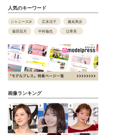
人気のキーワード
ジャニーズJr.
広末涼子
藤嶌果歩
飯田栞月
中村倫也
辻希美
画像ランキング
1
2
3