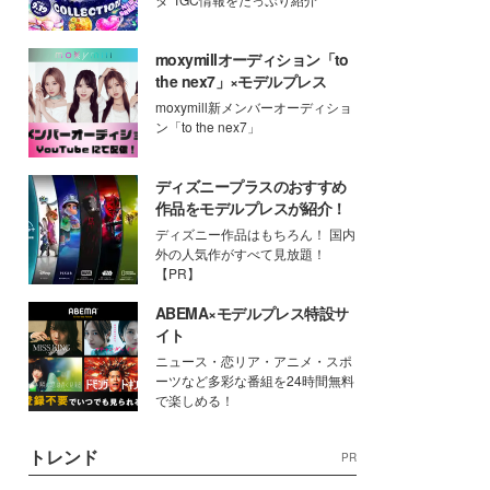
moxymillオーディション「to
the nex7」×モデルプレス
moxymill新メンバーオーディショ
ン「to the nex7」
ディズニープラスのおすすめ
作品をモデルプレスが紹介！
ディズニー作品はもちろん！ 国内
外の人気作がすべて見放題！
【PR】
ABEMA×モデルプレス特設サ
イト
ニュース・恋リア・アニメ・スポ
ーツなど多彩な番組を24時間無料
で楽しめる！
トレンド
PR