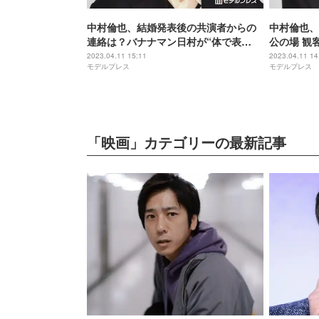
中村倫也、結婚発表後の共演者からの
中村倫也、
連絡は？バナナマン日村が“体で表
公の場 観
現”＜宇宙人のあいつ＞
あいつ＞
2023.04.11 15:11
2023.04.11 14
モデルプレス
モデルプレス
「映画」カテゴリーの最新記事