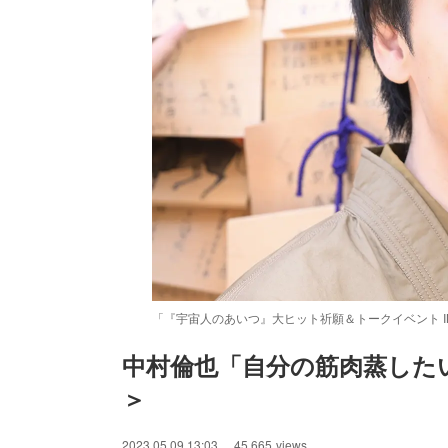
「『宇宙人のあいつ』大ヒット祈願＆トークイベント I
中村倫也「自分の筋肉蒸した
＞
/
Unmute
2023.05.09 13:03
45,665
views