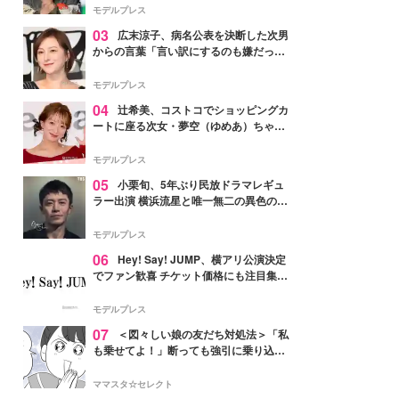
「かっこいい」と反響
モデルプレス
03
広末涼子、病名公表を決断した次男
からの言葉「言い訳にするのも嫌だっ
た」「言うべきか迷った」
モデルプレス
04
辻希美、コストコでショッピングカ
ートに座る次女・夢空（ゆめあ）ちゃん
の姿公開「乗りこなしてる感じが可愛す
ぎ」「成長を感じる」の声
モデルプレス
05
小栗旬、5年ぶり民放ドラマレギュ
ラー出演 横浜流星と唯一無二の異色のバ
ディで初共演【LOST10】
モデルプレス
06
Hey! Say! JUMP、横アリ公演決定
でファン歓喜 チケット価格にも注目集ま
る「激アツ」「平成に戻ったみたい」
モデルプレス
07
＜図々しい娘の友だち対処法＞「私
も乗せてよ！」断っても強引に乗り込ん
でくる友だち【第1話まんが】
ママスタ☆セレクト