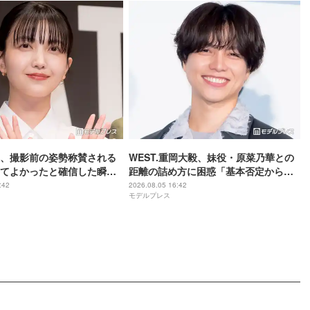
、撮影前の姿勢称賛される
WEST.重岡大毅、妹役・原菜乃華との
てよかったと確信した瞬
距離の詰め方に困惑「基本否定から入
は美しいと誰かが言った】
る会話をしてしまった」【5秒で完全犯
:42
2026.08.05 16:42
モデルプレス
罪を生成する方法】