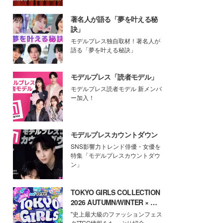
著名人が語る「夢を叶える秘
訣」
モデルプレス独自取材！著名人が
語る「夢を叶える秘訣」
モデルプレス「読者モデル」
モデルプレス読者モデル 新メンバ
ー加入！
モデルプレスカウントダウン
SNS影響力トレンド俳優・女優を
特集「モデルプレスカウントダウ
ン」
TOKYO GIRLS COLLECTION
2026 AUTUMN/WINTER × モ
デルプレス
"史上最大級のファッションフェス
タ"TGC情報をたっぷり紹介