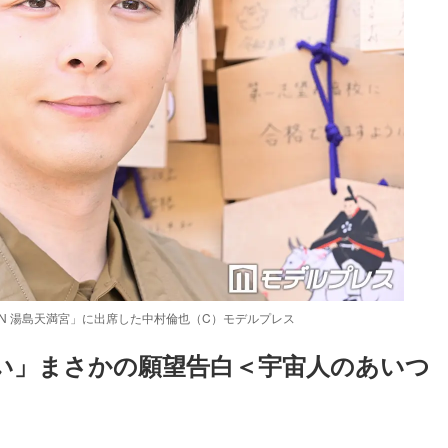
N 湯島天満宮」に出席した中村倫也（C）モデルプレス
い」まさかの願望告白＜宇宙人のあいつ
Loaded
:
87.03%