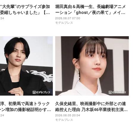
“大先輩”のサプライズ参加
堀田真由＆高橋一生、長編劇場アニメ
委縮しちゃいました」【ブ
ーション「ghost／夜の果て」メイン
】
キャスト声優に決定「子どもの頃に抱
:34
2026.08.07 07:00
モデルプレス
いていた言葉にはできない沢山の感情
を思い出しました」
尊淳、初乗馬で高速トラック
久保史緒里、映画撮影中に外部との連
ーン増加の撮影秘話明かす
絡控えた理由 乃木坂46卒業後初主演で
ム 魂の決戦】
母親役に【世界は美しいと誰かが言っ
:24
2026.08.05 20:04
モデルプレス
た】