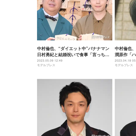
中村倫也、“ダイエット中”バナナマン
中村倫也、
日村勇紀と結婚祝いで食事「言っちゃ
潤原作「ハ
った」＜宇宙人のあいつ＞
2023.05.09 12:49
2023.04.18 05
モデルプレス
モデルプレス