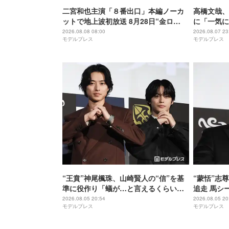
二宮和也主演「８番出口」本編ノーカ
高橋文哉、
ットで地上波初放送 8月28日“金ロ
に「一気に
ー”枠
ルーロック
2026.08.08 08:00
2026.08.07 23
モデルプレス
モデルプレス
“王賁”神尾楓珠、山崎賢人の“信”を基
“蒙恬”志
準に役作り「蟻が…と言えるくらいの
追走 馬シ
説得力がないと」【キングダム 魂の決
【キングダ
2026.08.05 20:54
2026.08.05 20
モデルプレス
モデルプレス
戦】