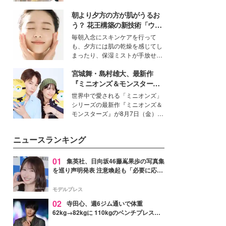
を集めています。メイクやファッ
朝より夕方の方が肌がうるお
ションの完成度を高めるベースと
して、“髪そのものの美しさ”に改
う？ 花王構築の新技術「ウォ
めて注目する人が増えている様
ーターキャプチャリングスキ
毎朝入念にスキンケアを行って
子。今回は、そんな憧れの艶やか
ン（捕水肌）」がスキンケア
も、夕方には肌の乾燥を感じてし
な髪を日常で叶える、美容好きの
の常識を変える予感
まったり、保湿ミストが手放せな
女性たちのヘアケア事情を紹介し
いという読者も多いのでは？そん
ます。
宮城舞・島村雄大、最新作
な美容の常識を大きく変える可能
性を秘めた、革新的な「Water
『ミニオンズ＆モンスター
Capturing Skin（ウォーターキャ
ズ』の魅力熱弁 ハチャメチャ
世界中で愛される「ミニオンズ」
プチャリングスキン：捕水肌）」
だけじゃない“友情と絆”に感
シリーズの最新作『ミニオンズ＆
技術を、花王が構築した。
動
モンスターズ』が8月7日（金）に
公開。モデルプレスでは、“大のミ
ニオン好き”という共通点を持つモ
ニュースランキング
デルの宮城舞と島村雄大の特別対
談をお届け！それぞれの視点か
ら、今作ならではの魅力や予想外
01
集英社、日向坂46藤嶌果歩の写真集
の感動をもたらす奥深いストーリ
を巡り声明発表 注意喚起も「必要に応じ
ーについて熱く語り合ってもらっ
て法的措置を含む対応を検討」
た。
モデルプレス
02
寺田心、週6ジム通いで体重
62kg→82kgに 110kgのベンチプレス持
ち上げる姿披露「胸板の厚みすごい」