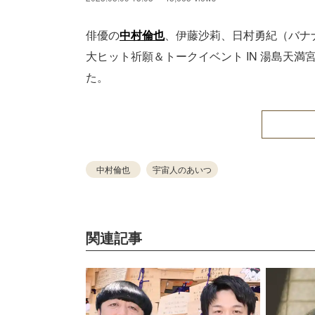
俳優の
中村倫也
、伊藤沙莉、日村勇紀（バナ
大ヒット祈願＆トークイベント IN 湯島天
た。
中村倫也
宇宙人のあいつ
関連記事