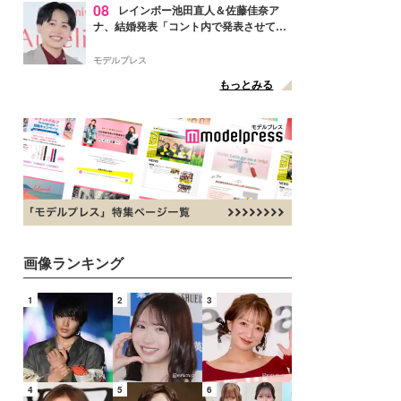
08
レインボー池田直人＆佐藤佳奈ア
ナ、結婚発表「コント内で発表させてい
ただきました」読売テレビ退社は生活拠
点変更のため
モデルプレス
もっとみる
画像ランキング
1
2
3
4
5
6