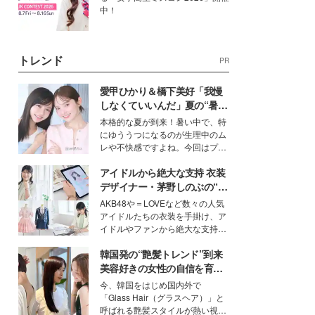
中！
トレンド
PR
愛甲ひかり＆橋下美好「我慢
しなくていいんだ」夏の“暑さ
対策”の新しい選択肢とは？
本格的な夏が到来！暑い中で、特
にゆううつになるのが生理中のム
レや不快感ですよね。今回はプラ
イベートでも仲良しで旅行好きな
アイドルから絶大な支持 衣装
モデル・愛甲ひかりさんと橋下美
好さんを迎えて本音で女子会トー
デザイナー・茅野しのぶの“可
ク。猛暑のお出かけを快適に過ご
愛い”を作る美学＜「シチズン
AKB48や＝LOVEなど数々の人気
すヒントや、2人が感動した夏の
クロスシー」インタビュー＞
アイドルたちの衣装を手掛け、ア
生理の新常識にも迫りました。
イドルやファンから絶大な支持を
得る、株式会社オサレカンパニー
韓国発の“艶髪トレンド”到来
取締役兼クリエイティブディレク
ター・茅野しのぶ。一人ひとりの
美容好きの女性の自信を育む
個性に寄り添い、魅力を引き出す
「ヘアケア事情」って？
今、韓国をはじめ国内外で
衣装作りは、多くの女性たちに勇
「Glass Hair（グラスヘア）」と
気と自信を与え続けている。
呼ばれる艶髪スタイルが熱い視線