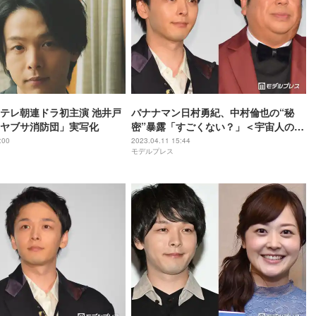
テレ朝連ドラ初主演 池井戸
バナナマン日村勇紀、中村倫也の“秘
ヤブサ消防団」実写化
密”暴露「すごくない？」＜宇宙人のあ
いつ＞
:00
2023.04.11 15:44
モデルプレス