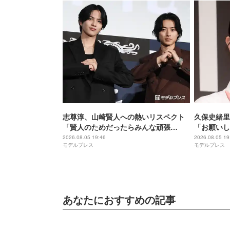
志尊淳、山崎賢人への熱いリスペクト
久保史緒里
「賢人のためだったらみんな頑張
「お願いし
る」“信”としての姿を絶賛【キングダ
間」【世界
2026.08.05 19:46
2026.08.05 19
モデルプレス
モデルプレス
ム 魂の決戦】
あなたにおすすめの記事