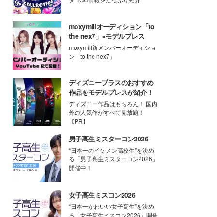
moxymillオーディション「to
the nex7」×モデルプレス
moxymill新メンバーオーディショ
ン「to the nex7」
ディズニープラスのおすすめ
作品をモデルプレスが紹介！
ディズニー作品はもちろん！ 国内
外の人気作がすべて見放題！
【PR】
男子高生ミスターコン2026
“日本一のイケメン高校生”を決め
る「男子高生ミスターコン2026」
開催中！
女子高生ミスコン2026
“日本一かわいい女子高生”を決め
る「女子高生ミスコン2026」開催