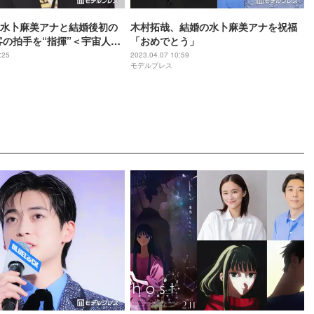
水卜麻美アナと結婚後初の
木村拓哉、結婚の水卜麻美アナを祝福
客の拍手を“指揮”＜宇宙人の
「おめでとう」
:25
2023.04.07 10:59
モデルプレス