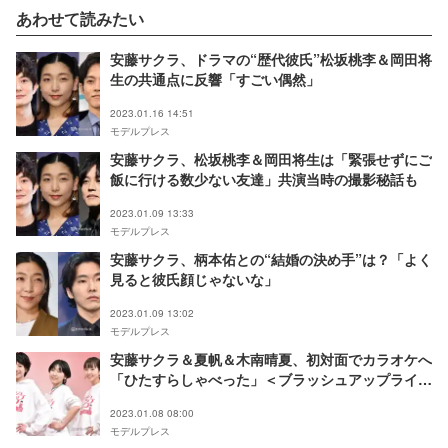
あわせて読みたい
安藤サクラ、ドラマの“歴代彼氏”松坂桃李＆岡田将
生の共通点に反響「すごい偶然」
2023.01.16 14:51
モデルプレス
安藤サクラ、松坂桃李＆岡田将生は「緊張せずにご
飯に行ける数少ない友達」共演当時の撮影秘話も
2023.01.09 13:33
モデルプレス
安藤サクラ、柄本佑との“結婚の決め手”は？「よく
見ると彼氏顔じゃないな」
2023.01.09 13:02
モデルプレス
安藤サクラ＆夏帆＆木南晴夏、初対面でカラオケへ
「ひたすらしゃべった」＜ブラッシュアップライフ
＞
2023.01.08 08:00
モデルプレス