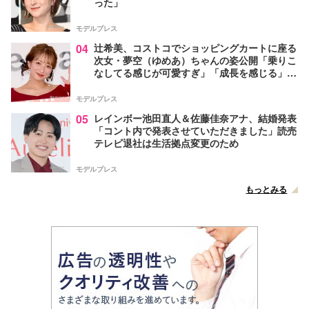
った」
モデルプレス
04
辻希美、コストコでショッピングカートに座る
次女・夢空（ゆめあ）ちゃんの姿公開「乗りこ
なしてる感じが可愛すぎ」「成長を感じる」の
声
モデルプレス
05
レインボー池田直人＆佐藤佳奈アナ、結婚発表
「コント内で発表させていただきました」読売
テレビ退社は生活拠点変更のため
モデルプレス
もっとみる