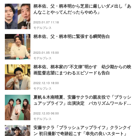
柄本佑、父・柄本明から芝居に厳しいダメ出し「あ
んなことやってんだったらやめろ」
2023.01.07 11:18
モデルプレス
柄本佑、父・柄本明に緊張する瞬間告白
2023.01.05 15:00
モデルプレス
柄本佑、柄本家の“不文律”明かす 幼少期からの映
画監督志望にまつわるエピソードも告白
2022.12.13 18:00
モデルプレス
夏帆＆木南晴夏、安藤サクラの親友役で「ブラッシ
ュアップライフ」出演決定 バカリズムワールドに
参加
2022.12.03 06:00
モデルプレス
安藤サクラ「ブラッシュアップライフ」クランクイ
ン 初日撮影で奇跡起こす「幸先の良いスタート」