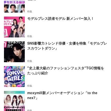
特集
モデルプレス読者モデル 新メンバー加入！
特集
SNS影響力トレンド俳優・女優を特集「モデルプレ
スカウントダウン」
特集
"史上最大級のファッションフェスタ"TGC情報を
たっぷり紹介
特集
moxymill新メンバーオーディション「to the
nex7」
特集