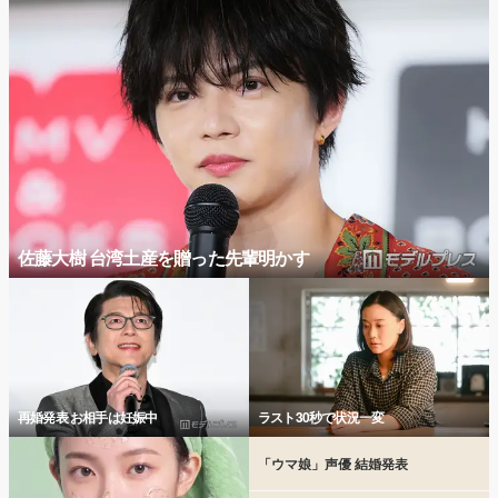
佐藤大樹 台湾土産を贈った先輩明かす
再婚発表 お相手は妊娠中
ラスト30秒で状況一変
「ウマ娘」声優 結婚発表