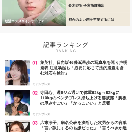
鈴木砂羽 子宮筋腫摘出
都合のよい恋を卒業するには
朝活コスメ＆インナーケア
記事ランキング
RANKING
01
集英社、日向坂46藤嶌果歩の写真集を巡り声明
発表 注意喚起も「必要に応じて法的措置を含
む対応を検討」
モデルプレス
02
寺田心、週6ジム通いで体重62kg→82kgに
110kgのベンチプレス持ち上げる姿披露「胸板
の厚みすごい」「かっこいい」と反響
モデルプレス
03
広末涼子、病名公表を決断した次男からの言葉
「言い訳にするのも嫌だった」「言うべきか迷