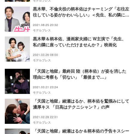
モデルプレス
黒木華、不倫夫役の柄本佑はチャーミング「右往左
往している姿がかわいらしい」＜先生、私の隣に座
っていただけませんか？＞
2021.08.25 20:32
モデルプレス
黒木華＆柄本佑、漫画家夫婦に W主演で「先生、
私の隣に座っていただけませんか？」映画化
2021.03.26 08:00
モデルプレス
「天国と地獄」最終回 陸（柄本佑）が姿を消した
理由に考察も「切ない」「最後まで…」
2021.03.21 23:24
モデルプレス
「天国と地獄」綾瀬はるか、柄本佑を鷲掴みにして
濃厚キス 「日高はテクニシャン？」の声
2021.02.28 22:01
モデルプレス
「天国と地獄」綾瀬はるか＆柄本佑の予告キスシー