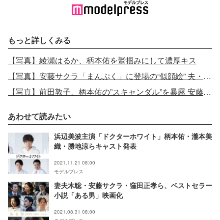
もっと詳しくみる
【写真】綾瀬はるか、柄本佑を鷲掴みにして濃厚キス
【写真】安藤サクラ「まんぷく」に登場の“似顔絵” 夫・柄本佑作だった
【写真】前田敦子、柄本佑の”スキャンダル”を暴露 安藤サクラとのLINEグループで…
あわせて読みたい
浜辺美波主演「ドクターホワイト」柄本佑・瀧本美
織・勝地涼らキャスト発表
2021.11.21 08:00
モデルプレス
妻夫木聡・安藤サクラ・窪田正孝ら、ベストセラー
小説「ある男」映画化
2021.08.31 08:00