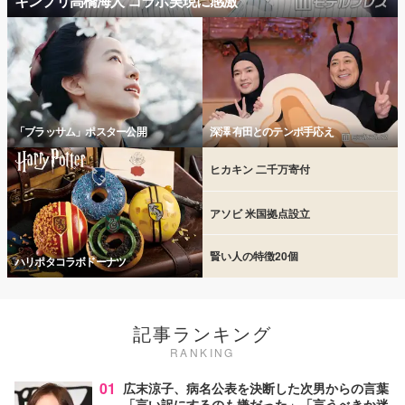
キンプリ高橋海人 コラボ実現に感激
「ブラッサム」ポスター公開
深澤 有田とのテンポ手応え
ヒカキン 二千万寄付
アソビ 米国拠点設立
賢い人の特徴20個
ハリポタコラボドーナツ
記事ランキング
RANKING
01
広末涼子、病名公表を決断した次男からの言葉
「言い訳にするのも嫌だった」「言うべきか迷