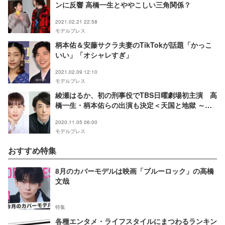
ンに反響 高橋一生とややこしい三角関係？
2021.02.21 22:58
モデルプレス
柄本佑＆安藤サクラ夫妻のTikTokが話題「かっこ
いい」「オシャレすぎ」
2021.02.09 12:10
モデルプレス
綾瀬はるか、初の刑事役でTBS日曜劇場初主演 高
橋一生・柄本佑らの出演も決定＜天国と地獄 ～サ
イコな2人～＞
2020.11.05 06:00
モデルプレス
おすすめ特集
8月のカバーモデルは映画「ブルーロック」の高橋
文哉
特集
各種エンタメ・ライフスタイルにまつわるランキン