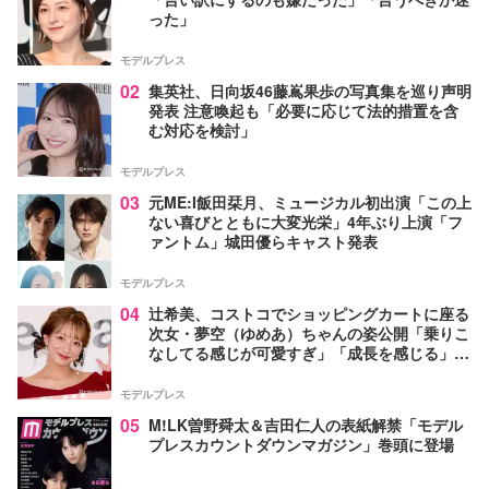
った」
モデルプレス
02
集英社、日向坂46藤嶌果歩の写真集を巡り声明
発表 注意喚起も「必要に応じて法的措置を含
む対応を検討」
モデルプレス
03
元ME:I飯田栞月、ミュージカル初出演「この上
ない喜びとともに大変光栄」4年ぶり上演「フ
ァントム」城田優らキャスト発表
モデルプレス
04
辻希美、コストコでショッピングカートに座る
次女・夢空（ゆめあ）ちゃんの姿公開「乗りこ
なしてる感じが可愛すぎ」「成長を感じる」の
声
モデルプレス
05
M!LK曽野舜太＆吉田仁人の表紙解禁「モデル
プレスカウントダウンマガジン」巻頭に登場