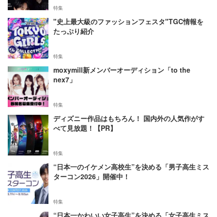
特集
"史上最大級のファッションフェスタ"TGC情報を
たっぷり紹介
特集
moxymill新メンバーオーディション「to the
nex7」
特集
ディズニー作品はもちろん！ 国内外の人気作がす
べて見放題！【PR】
特集
“日本一のイケメン高校生”を決める「男子高生ミス
ターコン2026」開催中！
特集
“日本一かわいい女子高生”を決める「女子高生ミス