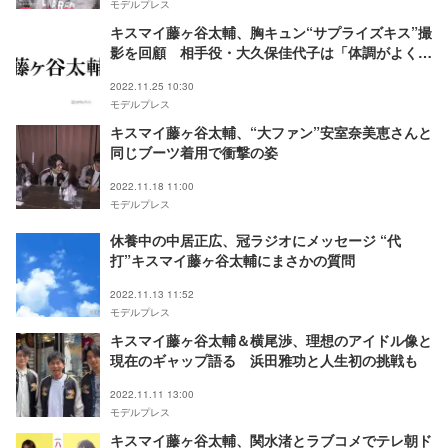
モデルプレス
キスマイ藤ヶ谷太輔、胸キュン“サプライズキス”撮
影を回顧 相手役・大久保佳代子は「体調がよくな
った」
2022.11.25 10:30
モデルプレス
キスマイ藤ヶ谷太輔、“大ファン”安室奈美恵さんと
同じブーツ着用で衝撃の姿
2022.11.18 11:00
モデルプレス
休養中の中居正広、冠ラジオにメッセージ “代
打”キスマイ藤ヶ谷太輔にまさかの質問
2022.11.13 11:52
モデルプレス
キスマイ藤ヶ谷太輔＆横尾渉、理想のアイドル像と
現在のギャップ語る 浜田雅功と人生初の挑戦も
2022.11.11 13:00
モデルプレス
キスマイ藤ヶ谷太輔、関水渚とラブコメでテレ朝ド