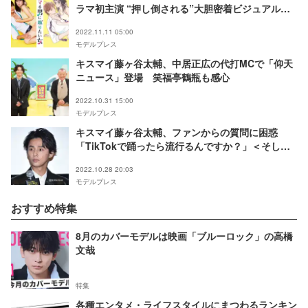
ラマ初主演 “押し倒される”大胆密着ビジュアル解
禁＜ハマる男に蹴りたい女＞
2022.11.11 05:00
モデルプレス
キスマイ藤ヶ谷太輔、中居正広の代打MCで「仰天
ニュース」登場 笑福亭鶴瓶も感心
2022.10.31 15:00
モデルプレス
キスマイ藤ヶ谷太輔、ファンからの質問に困惑
「TikTokで踊ったら流行るんですか？」＜そして
僕は途方に暮れる＞
2022.10.28 20:03
モデルプレス
おすすめ特集
8月のカバーモデルは映画「ブルーロック」の高橋
文哉
特集
各種エンタメ・ライフスタイルにまつわるランキン