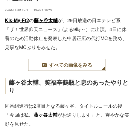
2022.11.30 10:41
46,394
views
Kis-My-Ft2
の
藤ヶ谷太輔
が、29日放送の日本テレビ系
「ザ！世界仰天ニュース」(よる9時～）に出演。4日に休
養のため活動休止を発表した中居正広の代打MCを務め、
見事なMCぶりをみせた。
すべての画像をみる
藤ヶ谷太輔、笑福亭鶴瓶と息のあったやりと
り
同番組進行は2度目となる藤ヶ谷。タイトルコールの後
「今回は私、
藤ヶ谷太輔
がお送りします」と、爽やかな笑
顔を見せた。