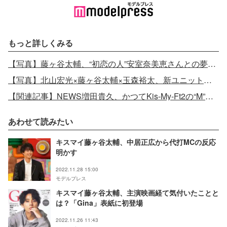
もっと詳しくみる
【写真】藤ヶ谷太輔、“初恋の人”安室奈美恵さんとの夢膨らませる
【写真】北山宏光×藤ヶ谷太輔×玉森裕太、新ユニットでテレビ初パフォーマンス
【関連記事】NEWS増田貴久、かつてKis-My-Ft2の“M”だった 藤ヶ谷太輔から暴露も
あわせて読みたい
キスマイ藤ヶ谷太輔、中居正広から代打MCの反応
明かす
2022.11.28 15:00
モデルプレス
キスマイ藤ヶ谷太輔、主演映画経て気付いたことと
は？「Gina」表紙に初登場
2022.11.26 11:43