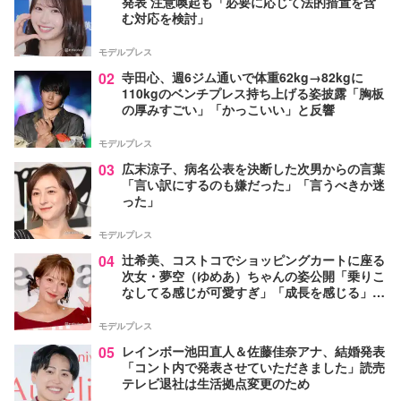
発表 注意喚起も「必要に応じて法的措置を含
む対応を検討」
モデルプレス
02
寺田心、週6ジム通いで体重62kg→82kgに
110kgのベンチプレス持ち上げる姿披露「胸板
の厚みすごい」「かっこいい」と反響
モデルプレス
03
広末涼子、病名公表を決断した次男からの言葉
「言い訳にするのも嫌だった」「言うべきか迷
った」
モデルプレス
04
辻希美、コストコでショッピングカートに座る
次女・夢空（ゆめあ）ちゃんの姿公開「乗りこ
なしてる感じが可愛すぎ」「成長を感じる」の
声
モデルプレス
05
レインボー池田直人＆佐藤佳奈アナ、結婚発表
「コント内で発表させていただきました」読売
テレビ退社は生活拠点変更のため