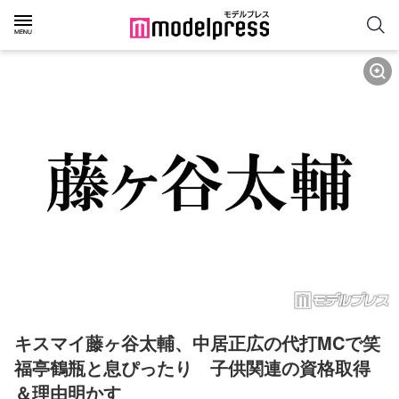
キスマイ藤ヶ谷太輔、中居正広の代打MCで笑
福亭鶴瓶と息ぴったり　子供関連の資格取得
＆理由明かす