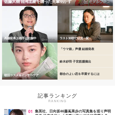
佐藤大樹 台湾土産を贈った先輩明かす
再婚発表 お相手は妊娠中
ラスト30秒で状況一変
「ウマ娘」声優 結婚発表
鈴木砂羽 子宮筋腫摘出
都合のよい恋を卒業するには
朝活コスメ＆インナーケア
記事ランキング
RANKING
01
集英社、日向坂46藤嶌果歩の写真集を巡り声明