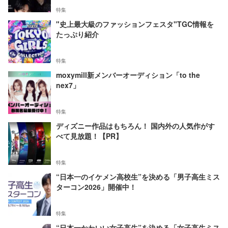
特集
"史上最大級のファッションフェスタ"TGC情報を
たっぷり紹介
特集
moxymill新メンバーオーディション「to the
nex7」
特集
ディズニー作品はもちろん！ 国内外の人気作がす
べて見放題！【PR】
特集
“日本一のイケメン高校生”を決める「男子高生ミス
ターコン2026」開催中！
特集
“日本一かわいい女子高生”を決める「女子高生ミス