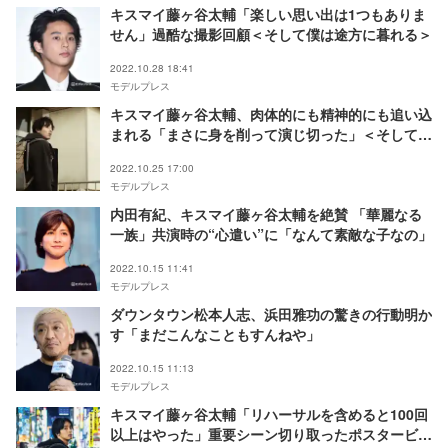
キスマイ藤ヶ谷太輔「楽しい思い出は1つもありま
せん」過酷な撮影回顧＜そして僕は途方に暮れる＞
2022.10.28 18:41
モデルプレス
キスマイ藤ヶ谷太輔、肉体的にも精神的にも追い込
まれる「まさに身を削って演じ切った」＜そして僕
は途方に暮れる＞
2022.10.25 17:00
モデルプレス
内田有紀、キスマイ藤ヶ谷太輔を絶賛 「華麗なる
一族」共演時の“心遣い”に「なんて素敵な子なの」
2022.10.15 11:41
モデルプレス
ダウンタウン松本人志、浜田雅功の驚きの行動明か
す「まだこんなこともすんねや」
2022.10.15 11:13
モデルプレス
キスマイ藤ヶ谷太輔「リハーサルを含めると100回
以上はやった」重要シーン切り取ったポスタービジ