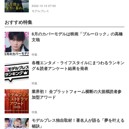
ュアル解禁＜そして僕は途方に暮れる＞
2022.10.10 07:00
モデルプレス
おすすめ特集
8月のカバーモデルは映画「ブルーロック」の高橋
文哉
特集
各種エンタメ・ライフスタイルにまつわるランキン
グ＆読者アンケート結果を発表
特集
業界初！ 全プラットフォーム横断の大規模読者参
加型アワード
特集
モデルプレス独自取材！著名人が語る「夢を叶える
秘訣」