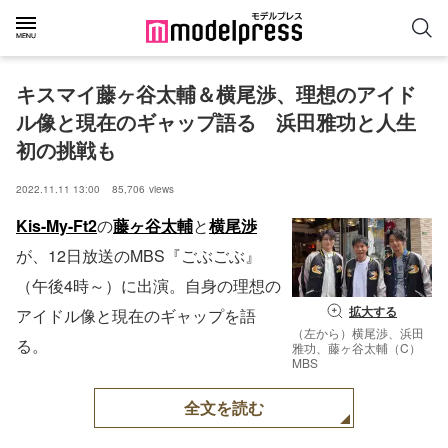
キスマイ藤ヶ谷太輔＆横尾渉、理想のアイド
ル像と現在のギャップ語る　浜田雅功と人生
初の挑戦も
2022.11.11 13:00
85,706
views
Kis-My-Ft2
の
藤ヶ谷太輔
と
横尾渉
が、12日放送のMBS『ごぶごぶ』
（午後4時～）に出演。自身の理想の
拡大する
アイドル像と現在のギャップを語
（左から）横尾渉、浜田
る。
雅功、藤ヶ谷太輔（C）
MBS
全文を読む