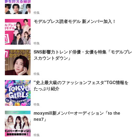
特集
モデルプレス読者モデル 新メンバー加入！
特集
SNS影響力トレンド俳優・女優を特集「モデルプレ
スカウントダウン」
特集
"史上最大級のファッションフェスタ"TGC情報を
たっぷり紹介
特集
moxymill新メンバーオーディション「to the
nex7」
特集