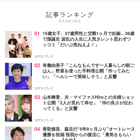
記事ランキング
RANKING
01
15歳女子、27歳男性と交際1ヶ月で妊娠…36歳
で孫誕生 波乱の人生に人気タレント思わずツ
ッコミ「だいぶ危ねえよ！」
モデルプレス
02
有働由美子「こんなもんです一人暮らしの朝ご
はん」野菜を使った手料理公開「作ってみた
い」「ヘルシーで美味しそう」と反響
モデルプレス
03
山本舞香、夫・マイファスHiroとの夫婦ショッ
ト公開「2人が見れて幸せ」「仲の良さが伝わ
ってくる」と反響
モデルプレス
04
香取慎吾、森且行“5年9ヶ月ぶり”オートレース
優勝を祝福 怪我からの復活に「勇気をもらい
ました」【全文】