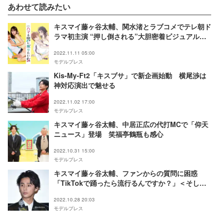
あわせて読みたい
キスマイ藤ヶ谷太輔、関水渚とラブコメでテレ朝ド
ラマ初主演 “押し倒される”大胆密着ビジュアル解
禁＜ハマる男に蹴りたい女＞
2022.11.11 05:00
モデルプレス
Kis-My-Ft2「キスブサ」で新企画始動 横尾渉は
神対応演出で魅せる
2022.11.02 17:00
モデルプレス
キスマイ藤ヶ谷太輔、中居正広の代打MCで「仰天
ニュース」登場 笑福亭鶴瓶も感心
2022.10.31 15:00
モデルプレス
キスマイ藤ヶ谷太輔、ファンからの質問に困惑
「TikTokで踊ったら流行るんですか？」＜そして
僕は途方に暮れる＞
2022.10.28 20:03
モデルプレス