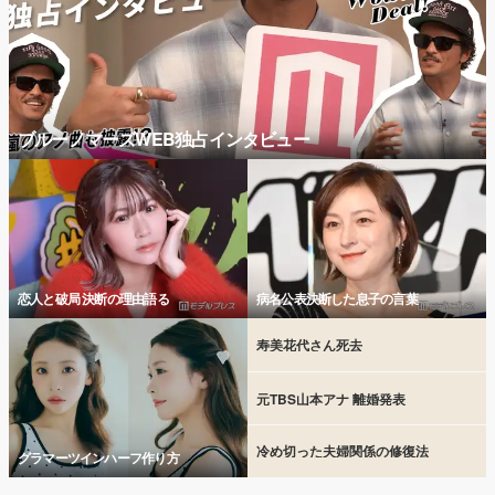
ブルーノマーズWEB独占インタビュー
恋人と破局 決断の理由語る
病名公表決断した息子の言葉
寿美花代さん死去
元TBS山本アナ 離婚発表
冷め切った夫婦関係の修復法
グラマーツインハーフ作り方