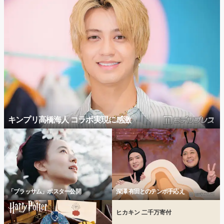
キンプリ高橋海人 コラボ実現に感激
「ブラッサム」ポスター公開
深澤 有田とのテンポ手応え
ヒカキン 二千万寄付