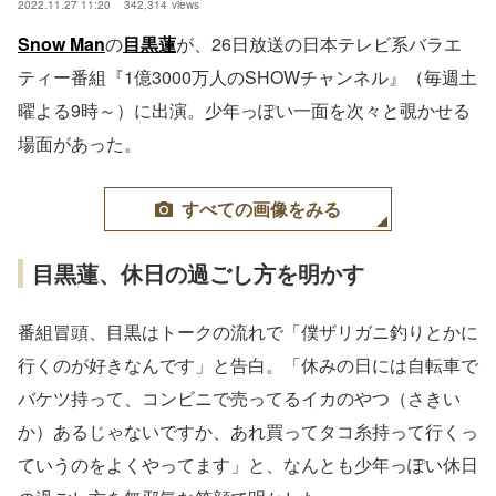
2022.11.27 11:20
342,314
views
Snow Man
の
目黒蓮
が、26日放送の日本テレビ系バラエ
ティー番組『1億3000万人のSHOWチャンネル』（毎週土
曜よる9時～）に出演。少年っぽい一面を次々と覗かせる
場面があった。
すべての画像をみる
目黒蓮、休日の過ごし方を明かす
番組冒頭、目黒はトークの流れで「僕ザリガニ釣りとかに
行くのが好きなんです」と告白。「休みの日には自転車で
バケツ持って、コンビニで売ってるイカのやつ（さきい
か）あるじゃないですか、あれ買ってタコ糸持って行くっ
ていうのをよくやってます」と、なんとも少年っぽい休日