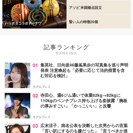
アソビ 米国拠点設立
賢い人の特徴20個
ハリポタコラボドーナツ
記事ランキング
RANKING
01
集英社、日向坂46藤嶌果歩の写真集を巡り声明
発表 注意喚起も「必要に応じて法的措置を含
む対応を検討」
モデルプレス
02
寺田心、週6ジム通いで体重62kg→82kgに
110kgのベンチプレス持ち上げる姿披露「胸板
の厚みすごい」「かっこいい」と反響
モデルプレス
03
広末涼子、病名公表を決断した次男からの言葉
「言い訳にするのも嫌だった」「言うべきか迷