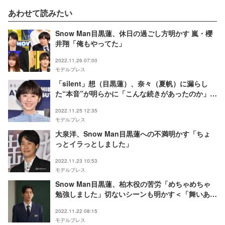
あわせて読みたい
Snow Man目黒蓮、休日の過ごし方明かす 嵐・櫻
井翔「俺もやってた」
2022.11.26 07:00
モデルプレス
「silent」想（目黒蓮）、奈々（夏帆）に漏らし
た“本音”が明らかに「こんな続きがあったのか」
「罪深い」の声続出
2022.11.25 12:35
モデルプレス
大泉洋、Snow Man目黒蓮への不満明かす「ちょ
っとイラっとしました」
2022.11.23 10:53
モデルプレス
Snow Man目黒蓮、柏木役の苦労「めちゃめちゃ
勉強しました」切ないシーンも明かす＜「舞いあが
れ！」インタビュー＞
2022.11.22 08:15
モデルプレス