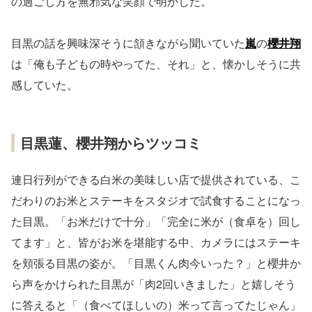
の過ごし方を無邪気な笑顔で明かした。
目黒の話を興味深そうに頷きながら聞いていた
嵐
の
櫻井翔
は「俺も子どもの時やってた、それ」と、懐かしそうに共
感していた。
目黒蓮、櫻井翔からツッコミ
連日行列ができる白米の美味しい店で提供されている、こ
だわりのお米とステーキをスタジオで試食することになっ
た目黒。「お米だけで十分」「完全に米が（食卓を）回し
てます」と、皆がお米を堪能する中、カメラにはステーキ
を頬張る目黒の姿が。「目黒くん肉今いった？」と櫻井か
ら声をかけられた目黒が「肉2回いきました」と嬉しそう
に答えると「（食べてほしいの）米って言ってたじゃん」