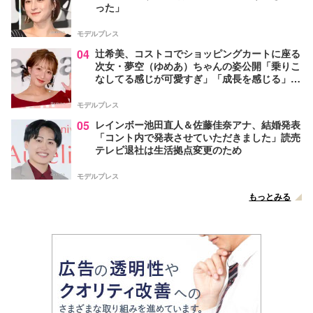
った」
モデルプレス
04
辻希美、コストコでショッピングカートに座る
次女・夢空（ゆめあ）ちゃんの姿公開「乗りこ
なしてる感じが可愛すぎ」「成長を感じる」の
声
モデルプレス
05
レインボー池田直人＆佐藤佳奈アナ、結婚発表
「コント内で発表させていただきました」読売
テレビ退社は生活拠点変更のため
モデルプレス
もっとみる