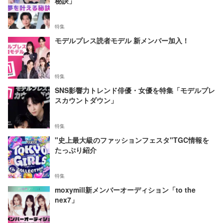
秘訣」
特集
モデルプレス読者モデル 新メンバー加入！
特集
SNS影響力トレンド俳優・女優を特集「モデルプレ
スカウントダウン」
特集
"史上最大級のファッションフェスタ"TGC情報を
たっぷり紹介
特集
moxymill新メンバーオーディション「to the
nex7」