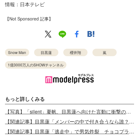
情報：日本テレビ
【Not Sponsored 記事】
Snow Man
目黒蓮
櫻井翔
嵐
1億3000万人のSHOWチャンネル
もっと詳しくみる
【写真】「silent」夏帆、目黒蓮へ向けた言動に衝撃の声殺到「わざと？」
【関連記事】目黒蓮「メンバーの中で付き合うなら誰？」に即答
【関連記事】目黒蓮「逃走中」で男気炸裂 チョコプラ長田「一瞬抱かれたから死ねる」