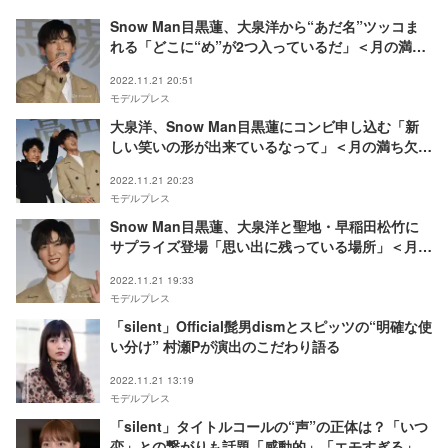
Snow Man目黒蓮、大泉洋から“あだ名”ツッコま
れる「どこに“め”が2つ入っているだ」＜月の満ち
欠け＞
2022.11.21 20:51
モデルプレス
大泉洋、Snow Man目黒蓮にコンビ申し込む「新
しい笑いの形が出来ているなって」＜月の満ち欠け
＞
2022.11.21 20:23
モデルプレス
Snow Man目黒蓮、大泉洋と聖地・早稲田松竹に
サプライズ登場「思い出に残っている場所」＜月の
満ち欠け＞
2022.11.21 19:33
モデルプレス
「silent」Official髭男dismとスピッツの“明確な使
い分け” 村瀬Pが演出のこだわり語る
2022.11.21 13:19
モデルプレス
「silent」タイトルコールの“声”の正体は？「いつ
恋」との繋がりも話題「感動的」「エモすぎる」