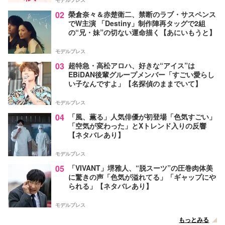
モデルプレス
02
榮倉奈々＆赤楚衛二、禁断のラブ・サスペンス
でW主演 「Destiny」制作陣再タッグで2組
の“兄・妹”の切ない運命描く【あにいもうと】
モデルプレス
03
超特急・高松アロハ、好きな“アイス”は
EBiDAN後輩グループメンバー「すごい愛らし
い子なんですよ」【名探偵のままでいて】
モデルプレス
04
「風、薫る」人気俳優が初登場「色気すごい」
「空気が変わった」とXトレンド入りの反響
【ネタバレあり】
モデルプレス
05
「VIVANT」堺雅人、“脱スーツ”の圧巻肉体美
に驚きの声「色気が溢れてる」「ギャップにや
られる」【ネタバレあり】
モデルプレス
もっとみる