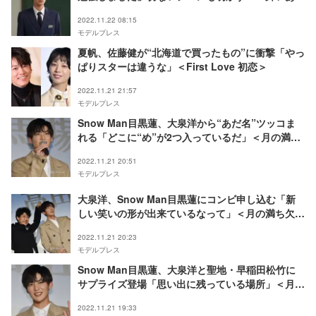
れ！」インタビュー＞
2022.11.22 08:15
モデルプレス
夏帆、佐藤健が“北海道で買ったもの”に衝撃「やっ
ぱりスターは違うな」＜First Love 初恋＞
2022.11.21 21:57
モデルプレス
Snow Man目黒蓮、大泉洋から“あだ名”ツッコま
れる「どこに“め”が2つ入っているだ」＜月の満ち
欠け＞
2022.11.21 20:51
モデルプレス
大泉洋、Snow Man目黒蓮にコンビ申し込む「新
しい笑いの形が出来ているなって」＜月の満ち欠け
＞
2022.11.21 20:23
モデルプレス
Snow Man目黒蓮、大泉洋と聖地・早稲田松竹に
サプライズ登場「思い出に残っている場所」＜月の
満ち欠け＞
2022.11.21 19:33