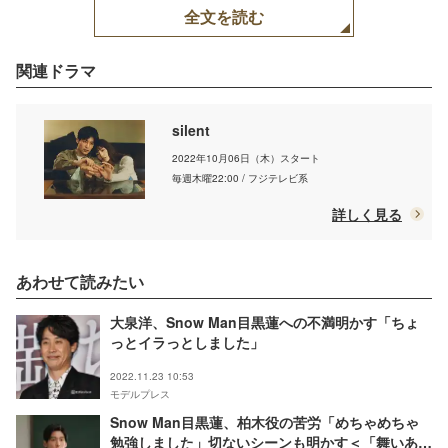
全文を読む
関連ドラマ
silent
2022年10月06日（木）スタート
毎週木曜22:00 / フジテレビ系
詳しく見る
あわせて読みたい
大泉洋、Snow Man目黒蓮への不満明かす「ちょ
っとイラっとしました」
2022.11.23 10:53
モデルプレス
Snow Man目黒蓮、柏木役の苦労「めちゃめちゃ
勉強しました」切ないシーンも明かす＜「舞いあが