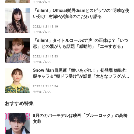
モデルプレス
「silent」Official髭男dismとスピッツの“明確な使
い分け” 村瀬Pが演出のこだわり語る
2022.11.21 13:19
モデルプレス
「silent」タイトルコールの“声”の正体は？「いつ
恋」との繋がりも話題「感動的」「エモすぎる」
2022.11.21 12:33
モデルプレス
Snow Man目黒蓮「舞いあがれ！」初登場 嫌味炸
裂キャラ＆“朝ドラ受け”が話題「大きなフラグが立
ちました」
2022.11.21 10:34
モデルプレス
おすすめ特集
8月のカバーモデルは映画「ブルーロック」の高橋
文哉