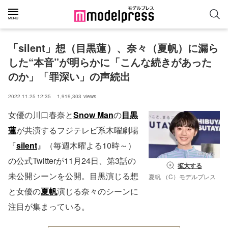
「silent」想（目黒蓮）、奈々（夏帆）に漏ら
した“本音”が明らかに「こんな続きがあった
のか」「罪深い」の声続出
2022.11.25 12:35
1,919,303
views
女優の川口春奈と
Snow Man
の
目黒
蓮
が共演するフジテレビ系木曜劇場
『
silent
』（毎週木曜よる10時～）
の公式Twitterが11月24日、第3話の
拡大する
未公開シーンを公開。目黒演じる想
夏帆 （C）モデルプレス
と女優の
夏帆
演じる奈々のシーンに
注目が集まっている。