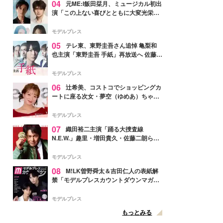
04
元ME:I飯田栞月、ミュージカル初出
演「この上ない喜びとともに大変光栄」
4年ぶり上演「ファントム」城田優らキ
ャスト発表
モデルプレス
05
テレ東、東野圭吾さん追悼 亀梨和
也主演「東野圭吾 手紙」再放送へ 佐藤隆
太・本田翼・中村倫也ら出演
モデルプレス
06
辻希美、コストコでショッピングカ
ートに座る次女・夢空（ゆめあ）ちゃん
の姿公開「乗りこなしてる感じが可愛す
ぎ」「成長を感じる」の声
モデルプレス
07
織田裕二主演「踊る大捜査線
N.E.W.」趣里・増田貴久・佐藤二朗ら新
メンバー紹介映像解禁 各キャラクター象
徴する“謎のキーワード”も
モデルプレス
08
M!LK曽野舜太＆吉田仁人の表紙解
禁「モデルプレスカウントダウンマガジ
ン」巻頭に登場
モデルプレス
もっとみる