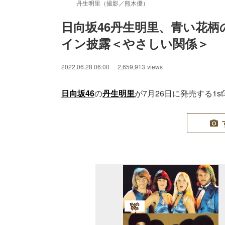
丹生明里（撮影／熊木優）
日向坂46丹生明里、青い花
イン披露＜やさしい関係＞
2022.06.28 06:00
2,659,913
views
日向坂46
の
丹生明里
が7月26日に発売する1