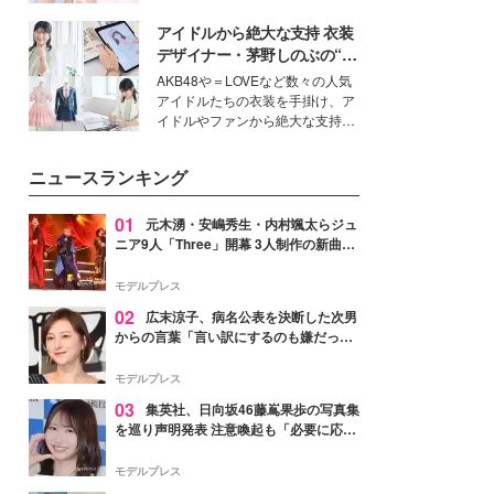
ーについて熱く語り合ってもらっ
イベートでも仲良しで旅行好きな
た。
アイドルから絶大な支持 衣装
モデル・愛甲ひかりさんと橋下美
好さんを迎えて本音で女子会トー
デザイナー・茅野しのぶの“可
ク。猛暑のお出かけを快適に過ご
愛い”を作る美学＜「シチズン
AKB48や＝LOVEなど数々の人気
すヒントや、2人が感動した夏の
クロスシー」インタビュー＞
アイドルたちの衣装を手掛け、ア
生理の新常識にも迫りました。
イドルやファンから絶大な支持を
得る、株式会社オサレカンパニー
取締役兼クリエイティブディレク
ニュースランキング
ター・茅野しのぶ。一人ひとりの
個性に寄り添い、魅力を引き出す
衣装作りは、多くの女性たちに勇
01
元木湧・安嶋秀生・内村颯太らジュ
気と自信を与え続けている。
ニア9人「Three」開幕 3人制作の新曲＆
手描きセットに込めた想い「もっと前に
進んで夢を掴みたい」【ゲネプロレポ】
モデルプレス
02
広末涼子、病名公表を決断した次男
からの言葉「言い訳にするのも嫌だっ
た」「言うべきか迷った」
モデルプレス
03
集英社、日向坂46藤嶌果歩の写真集
を巡り声明発表 注意喚起も「必要に応じ
て法的措置を含む対応を検討」
モデルプレス