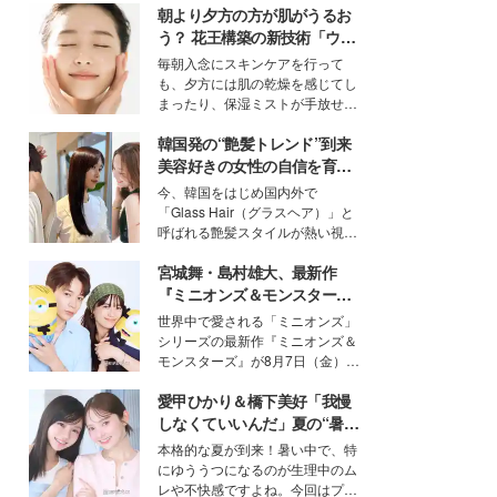
朝より夕方の方が肌がうるお
う？ 花王構築の新技術「ウォ
ーターキャプチャリングスキ
毎朝入念にスキンケアを行って
ン（捕水肌）」がスキンケア
も、夕方には肌の乾燥を感じてし
の常識を変える予感
まったり、保湿ミストが手放せな
いという読者も多いのでは？そん
韓国発の“艶髪トレンド”到来
な美容の常識を大きく変える可能
性を秘めた、革新的な「Water
美容好きの女性の自信を育む
Capturing Skin（ウォーターキャ
「ヘアケア事情」って？
今、韓国をはじめ国内外で
プチャリングスキン：捕水肌）」
「Glass Hair（グラスヘア）」と
技術を、花王が構築した。
呼ばれる艶髪スタイルが熱い視線
を集めています。メイクやファッ
宮城舞・島村雄大、最新作
ションの完成度を高めるベースと
して、“髪そのものの美しさ”に改
『ミニオンズ＆モンスター
めて注目する人が増えている様
ズ』の魅力熱弁 ハチャメチャ
世界中で愛される「ミニオンズ」
子。今回は、そんな憧れの艶やか
だけじゃない“友情と絆”に感
シリーズの最新作『ミニオンズ＆
な髪を日常で叶える、美容好きの
動
モンスターズ』が8月7日（金）に
女性たちのヘアケア事情を紹介し
公開。モデルプレスでは、“大のミ
ます。
愛甲ひかり＆橋下美好「我慢
ニオン好き”という共通点を持つモ
デルの宮城舞と島村雄大の特別対
しなくていいんだ」夏の“暑さ
談をお届け！それぞれの視点か
対策”の新しい選択肢とは？
本格的な夏が到来！暑い中で、特
ら、今作ならではの魅力や予想外
にゆううつになるのが生理中のム
の感動をもたらす奥深いストーリ
レや不快感ですよね。今回はプラ