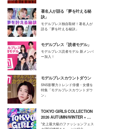
著名人が語る「夢を叶える秘
訣」
モデルプレス独自取材！著名人が
語る「夢を叶える秘訣」
モデルプレス「読者モデル」
モデルプレス読者モデル 新メンバ
ー加入！
モデルプレスカウントダウン
SNS影響力トレンド俳優・女優を
特集「モデルプレスカウントダウ
ン」
TOKYO GIRLS COLLECTION
2026 AUTUMN/WINTER × モ
デルプレス
"史上最大級のファッションフェス
タ"TGC情報をたっぷり紹介