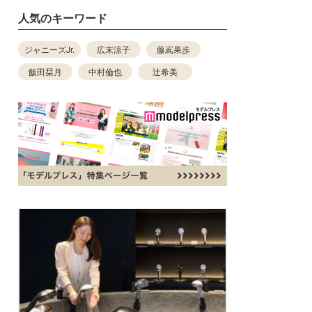
人気のキーワード
ジャニーズJr.
広末涼子
藤嶌果歩
飯田栞月
中村倫也
辻希美