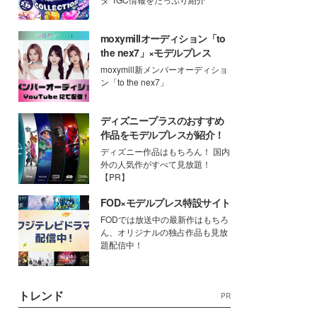
moxymillオーディション「to
the nex7」×モデルプレス
moxymill新メンバーオーディショ
ン「to the nex7」
ディズニープラスのおすすめ
作品をモデルプレスが紹介！
ディズニー作品はもちろん！ 国内
外の人気作がすべて見放題！
【PR】
FOD×モデルプレス特設サイト
FODでは放送中の最新作はもちろ
ん、オリジナルの独占作品も見放
題配信中！
トレンド
PR