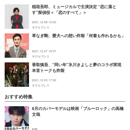
ポ＞
稲垣吾郎、ミュージカルで主演決定 “恋に落と
す”探偵役＜「恋のすべて」＞
2021.12.08 10:00
モデルプレス
草なぎ剛、愛犬への想い炸裂「何着も作れるかも」
2021.12.07 16:07
モデルプレス
香取慎吾、“同い年”氷川きよしと夢のコラボ実現
本音トークも炸裂
2021.12.03 17:00
モデルプレス
おすすめ特集
8月のカバーモデルは映画「ブルーロック」の高橋
文哉
特集