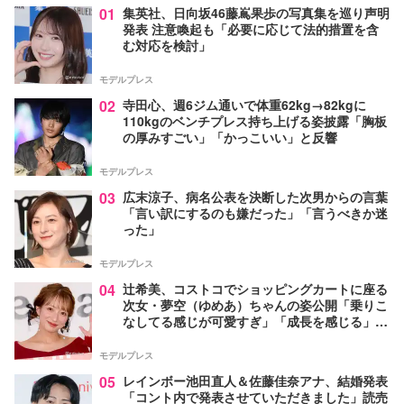
01
集英社、日向坂46藤嶌果歩の写真集を巡り声明
発表 注意喚起も「必要に応じて法的措置を含
む対応を検討」
モデルプレス
02
寺田心、週6ジム通いで体重62kg→82kgに
110kgのベンチプレス持ち上げる姿披露「胸板
の厚みすごい」「かっこいい」と反響
モデルプレス
03
広末涼子、病名公表を決断した次男からの言葉
「言い訳にするのも嫌だった」「言うべきか迷
った」
モデルプレス
04
辻希美、コストコでショッピングカートに座る
次女・夢空（ゆめあ）ちゃんの姿公開「乗りこ
なしてる感じが可愛すぎ」「成長を感じる」の
声
モデルプレス
05
レインボー池田直人＆佐藤佳奈アナ、結婚発表
「コント内で発表させていただきました」読売