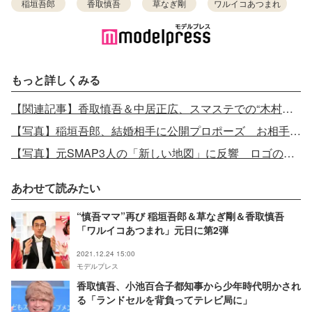
稲垣吾郎
香取慎吾
草なぎ剛
ワルイコあつまれ
もっと詳しくみる
【関連記事】香取慎吾＆中居正広、スマステでの“木村拓哉へのメッセージ”が話題に「SMAP愛に溢れてる」「震えた」
【写真】稲垣吾郎、結婚相手に公開プロポーズ お相手は？
【写真】元SMAP3人の「新しい地図」に反響 ロゴの意味に憶測呼ぶ「鳥肌と涙が止まらない」
あわせて読みたい
“慎吾ママ”再び 稲垣吾郎＆草なぎ剛＆香取慎吾
「ワルイコあつまれ」元日に第2弾
2021.12.24 15:00
モデルプレス
香取慎吾、小池百合子都知事から少年時代明かされ
る「ランドセルを背負ってテレビ局に」