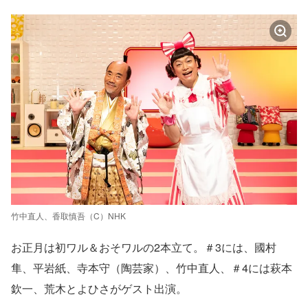
竹中直人、香取慎吾（C）NHK
お正月は初ワル＆おそワルの2本立て。＃3には、國村
隼、平岩紙、寺本守（陶芸家）、竹中直人、＃4には萩本
欽一、荒木とよひさがゲスト出演。