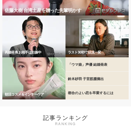
佐藤大樹 台湾土産を贈った先輩明かす
再婚発表 お相手は妊娠中
ラスト30秒で状況一変
「ウマ娘」声優 結婚発表
鈴木砂羽 子宮筋腫摘出
都合のよい恋を卒業するには
朝活コスメ＆インナーケア
記事ランキング
RANKING