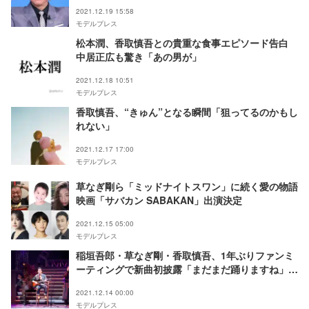
2021.12.19 15:58
モデルプレス
松本潤、香取慎吾との貴重な食事エピソード告白
中居正広も驚き「あの男が」
2021.12.18 10:51
モデルプレス
香取慎吾、“きゅん”となる瞬間「狙ってるのかもし
れない」
2021.12.17 17:00
モデルプレス
草なぎ剛ら「ミッドナイトスワン」に続く愛の物語
映画「サバカン SABAKAN」出演決定
2021.12.15 05:00
モデルプレス
稲垣吾郎・草なぎ剛・香取慎吾、1年ぶりファンミ
ーティングで新曲初披露「まだまだ踊りますね」
「いろいろあるけど、だったらダンスでしょ！」＜
2021.12.14 00:00
NAKAMA to MEETING_vol.1.6 セットリスト／レ
モデルプレス