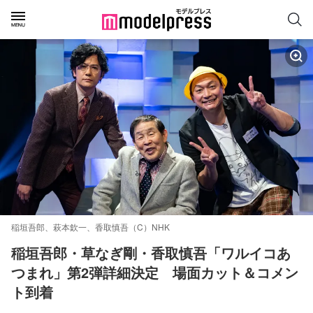
稲垣吾郎、萩本欽一、香取慎吾（C）NHK
稲垣吾郎・草なぎ剛・香取慎吾「ワルイコあ
つまれ」第2弾詳細決定　場面カット＆コメン
ト到着