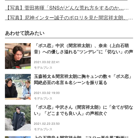
【写真】菅田将暉「SNSがどんな荒れ方をするのか…」竹内涼真・間宮祥太朗・志尊淳と初参戦！“胸キュン”対決に挑む
【写真】尼神インター誠子のポロリを見た間宮祥太朗、思わぬ行動に
あわせて読みたい
「ボス恋」中沢（間宮祥太朗）、奈未（上白石萌
音）への優しさ溢れる“ツンデレ”に「切ない」の声
2021.03.02 22:41
モデルプレス
玉森裕太＆間宮祥太朗に胸キュンの数々「ボス恋」
悶絶必至の名言＆名シーンを振り返る
2021.03.02 19:00
モデルプレス
「ボス恋」中沢さん（間宮祥太朗）に「全てが切な
い」「どこまでも良い人」の声相次ぐ
2021.02.23 23:50
モデルプレス
上白石萌音＆間宮祥太朗、“スロー再生風”動画に