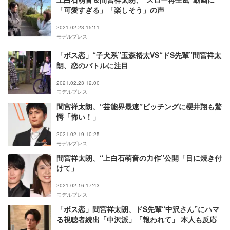
「可愛すぎる」「楽しそう」の声
2021.02.23 15:11
モデルプレス
「ボス恋」“子犬系”玉森裕太VS“ドS先輩”間宮祥太
朗、恋のバトルに注目
2021.02.23 12:00
モデルプレス
間宮祥太朗、“芸能界最速”ピッチングに櫻井翔も驚
愕「怖い！」
2021.02.19 10:25
モデルプレス
間宮祥太朗、“上白石萌音の力作”公開「目に焼き付
けて」
2021.02.16 17:43
モデルプレス
「ボス恋」間宮祥太朗、ドS先輩“中沢さん”にハマ
る視聴者続出「中沢派」「報われて」 本人も反応