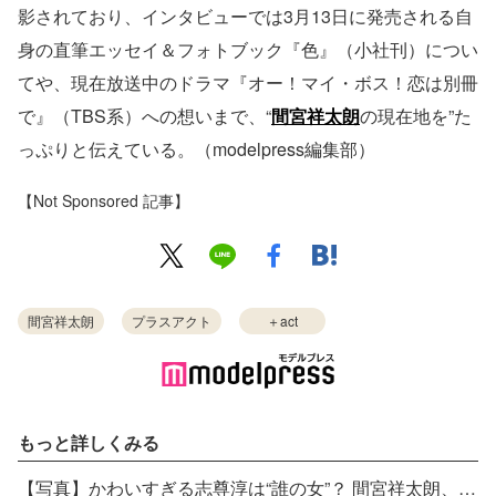
影されており、インタビューでは3月13日に発売される自
身の直筆エッセイ＆フォトブック『色』（小社刊）につい
てや、現在放送中のドラマ『オー！マイ・ボス！恋は別冊
で』（TBS系）への想いまで、“
間宮祥太朗
の現在地を”た
っぷりと伝えている。（modelpress編集部）
【Not Sponsored 記事】
間宮祥太朗
プラスアクト
＋act
もっと詳しくみる
【写真】かわいすぎる志尊淳は“誰の女”？ 間宮祥太朗、壊れる「どうしてお前は男なんだ！」