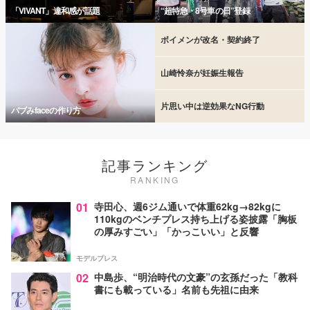
「VIVANT」違和感が話題
“超特急・8号車の日”登録
ボイメンが改名・契約終了
山崎怜奈が妊娠生報告
片思い中は逆効果なNG行動
バブみfaceの作り方
記事ランキング
RANKING
01
寺田心、週6ジム通いで体重62kg→82kgに
110kgのベンチプレス持ち上げる姿披露「胸板
の厚みすごい」「かっこいい」と反響
モデルプレス
02
中島歩、“明治時代の文豪”の玄孫だった「教科
書にも載っている」名前も先祖に由来