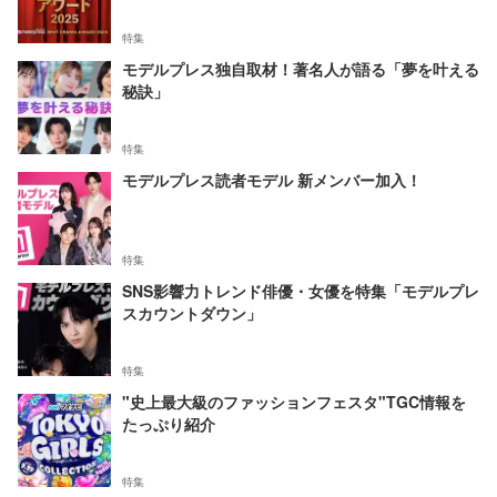
特集
モデルプレス独自取材！著名人が語る「夢を叶える
秘訣」
特集
モデルプレス読者モデル 新メンバー加入！
特集
SNS影響力トレンド俳優・女優を特集「モデルプレ
スカウントダウン」
特集
"史上最大級のファッションフェスタ"TGC情報を
たっぷり紹介
特集