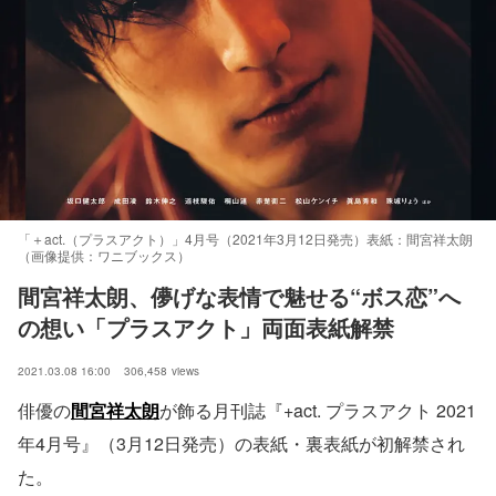
「＋act.（プラスアクト）」4月号（2021年3月12日発売）表紙：間宮祥太朗
（画像提供：ワニブックス）
間宮祥太朗、儚げな表情で魅せる“ボス恋”へ
の想い「プラスアクト」両面表紙解禁
2021.03.08 16:00
306,458
views
俳優の
間宮祥太朗
が飾る月刊誌『+act. プラスアクト 2021
年4月号』（3月12日発売）の表紙・裏表紙が初解禁され
た。