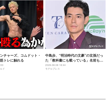
ンチャーズ、コムドット・
中島歩、“明治時代の文豪”の玄孫だっ
筋トレに触れる
た「教科書にも載っている」名前も先
祖に由来
:00
2026.08.08 18:44
ルド
モデルプレス