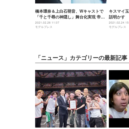
橋本環奈＆上白石萌音、Wキャストで
キスマイ玉
「千と千尋の神隠し」舞台化実現 帝国
話明かす
劇場ほか全国4カ所で上演決定
2021.02.26 11:07
2021.02.24 15
モデルプレス
モデルプレス
「ニュース」カテゴリーの最新記事