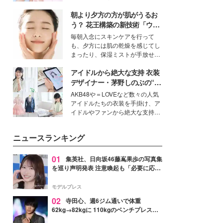
女性たちのヘアケア事情を紹介し
イベートでも仲良しで旅行好きな
ます。
朝より夕方の方が肌がうるお
モデル・愛甲ひかりさんと橋下美
好さんを迎えて本音で女子会トー
う？ 花王構築の新技術「ウォ
ク。猛暑のお出かけを快適に過ご
ーターキャプチャリングスキ
毎朝入念にスキンケアを行って
すヒントや、2人が感動した夏の
ン（捕水肌）」がスキンケア
も、夕方には肌の乾燥を感じてし
生理の新常識にも迫りました。
の常識を変える予感
まったり、保湿ミストが手放せな
いという読者も多いのでは？そん
アイドルから絶大な支持 衣装
な美容の常識を大きく変える可能
性を秘めた、革新的な「Water
デザイナー・茅野しのぶの“可
Capturing Skin（ウォーターキャ
愛い”を作る美学＜「シチズン
AKB48や＝LOVEなど数々の人気
プチャリングスキン：捕水肌）」
クロスシー」インタビュー＞
アイドルたちの衣装を手掛け、ア
技術を、花王が構築した。
イドルやファンから絶大な支持を
得る、株式会社オサレカンパニー
取締役兼クリエイティブディレク
ニュースランキング
ター・茅野しのぶ。一人ひとりの
個性に寄り添い、魅力を引き出す
衣装作りは、多くの女性たちに勇
01
集英社、日向坂46藤嶌果歩の写真集
気と自信を与え続けている。
を巡り声明発表 注意喚起も「必要に応じ
て法的措置を含む対応を検討」
モデルプレス
02
寺田心、週6ジム通いで体重
62kg→82kgに 110kgのベンチプレス持
ち上げる姿披露「胸板の厚みすごい」