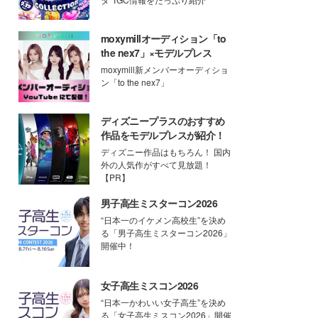
moxymillオーディション「to
the nex7」×モデルプレス
moxymill新メンバーオーディショ
ン「to the nex7」
ディズニープラスのおすすめ
作品をモデルプレスが紹介！
ディズニー作品はもちろん！ 国内
外の人気作がすべて見放題！
【PR】
男子高生ミスターコン2026
“日本一のイケメン高校生”を決め
る「男子高生ミスターコン2026」
開催中！
女子高生ミスコン2026
“日本一かわいい女子高生”を決め
る「女子高生ミスコン2026」開催