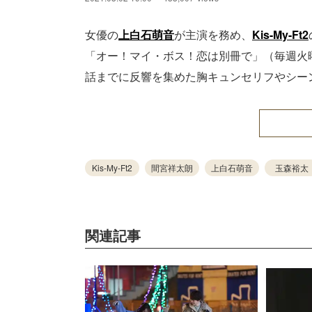
女優の
上白石萌音
が主演を務め、
Kis-My-Ft2
「オー！マイ・ボス！恋は別冊で」（毎週火曜
話までに反響を集めた胸キュンセリフやシー
Kis-My-Ft2
間宮祥太朗
上白石萌音
玉森裕太
関連記事