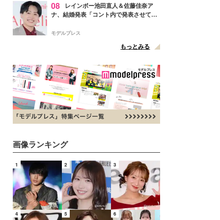
08
レインボー池田直人＆佐藤佳奈ア
ナ、結婚発表「コント内で発表させてい
ただきました」読売テレビ退社は生活拠
点変更のため
モデルプレス
もっとみる
画像ランキング
1
2
3
4
5
6