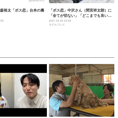
森裕太「ボス恋」台本の裏
「ボス恋」中沢さん（間宮祥太朗）に
「全てが切ない」「どこまでも良い
人」の声相次ぐ
:50
2021.02.23 23:50
モデルプレス