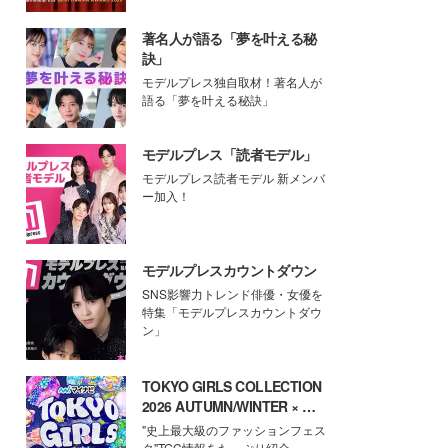
著名人が語る「夢を叶える秘
訣」
モデルプレス独自取材！著名人が
語る「夢を叶える秘訣」
モデルプレス「読者モデル」
モデルプレス読者モデル 新メンバ
ー加入！
モデルプレスカウントダウン
SNS影響力トレンド俳優・女優を
特集「モデルプレスカウントダウ
ン」
TOKYO GIRLS COLLECTION
2026 AUTUMN/WINTER × モ
デルプレス
"史上最大級のファッションフェス
タ"TGC情報をたっぷり紹介