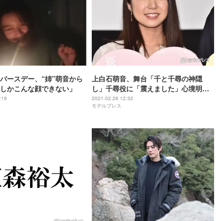
バースデー、“姉”萌音から
上白石萌音、舞台「千と千尋の神隠
しかこんな顔できない」
し」千尋役に「震えました」心境明か
す
:19
2021.02.26 12:32
モデルプレス