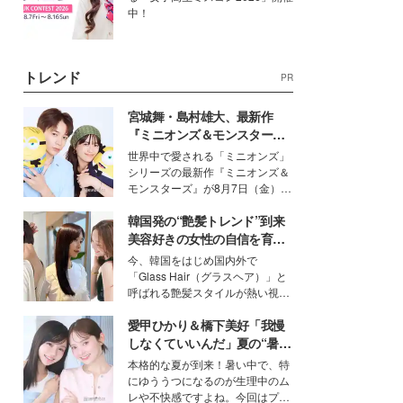
中！
トレンド
PR
宮城舞・島村雄大、最新作
『ミニオンズ＆モンスター
ズ』の魅力熱弁 ハチャメチャ
世界中で愛される「ミニオンズ」
だけじゃない“友情と絆”に感
シリーズの最新作『ミニオンズ＆
動
モンスターズ』が8月7日（金）に
公開。モデルプレスでは、“大のミ
韓国発の“艶髪トレンド”到来
ニオン好き”という共通点を持つモ
デルの宮城舞と島村雄大の特別対
美容好きの女性の自信を育む
談をお届け！それぞれの視点か
「ヘアケア事情」って？
今、韓国をはじめ国内外で
ら、今作ならではの魅力や予想外
「Glass Hair（グラスヘア）」と
の感動をもたらす奥深いストーリ
呼ばれる艶髪スタイルが熱い視線
ーについて熱く語り合ってもらっ
を集めています。メイクやファッ
た。
愛甲ひかり＆橋下美好「我慢
ションの完成度を高めるベースと
して、“髪そのものの美しさ”に改
しなくていいんだ」夏の“暑さ
めて注目する人が増えている様
対策”の新しい選択肢とは？
本格的な夏が到来！暑い中で、特
子。今回は、そんな憧れの艶やか
にゆううつになるのが生理中のム
な髪を日常で叶える、美容好きの
レや不快感ですよね。今回はプラ