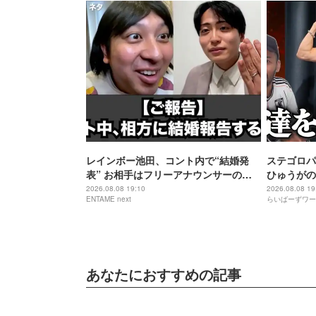
レインボー池田、コント内で“結婚発
ステゴロパ
表” お相手はフリーアナウンサーの佐
ひゅうがの
藤佳奈
2026.08.08 19:10
2026.08.08 19
ENTAME next
らいばーずワー
あなたにおすすめの記事