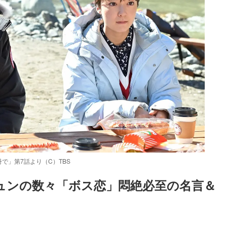
で」第7話より（C）TBS
ュンの数々「ボス恋」悶絶必至の名言＆
Loaded
:
48.74%