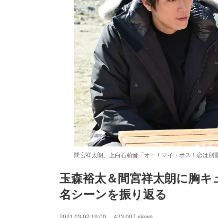
間宮祥太朗、上白石萌音「オー！マイ・ボス！恋は別冊
玉森裕太＆間宮祥太朗に胸キ
名シーンを振り返る
/
Unmute
2021.03.02 19:00
433,007
views