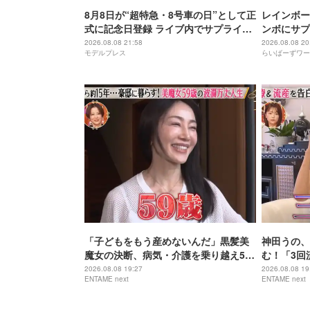
8月8日が“超特急・8号車の日”として正
レインボー
式に記念日登録 ライブ内でサプライズ
ンボにサプ
発表
2026.08.08 21:58
2026.08.08 20
モデルプレス
らいばーずワー
「子どもをもう産めないんだ」黒髪美
神田うの、
魔女の決断、病気・介護を乗り越え56
む！「3回
歳で“おばあちゃん”に
身の過去を
2026.08.08 19:27
2026.08.08 19
ENTAME next
ENTAME next