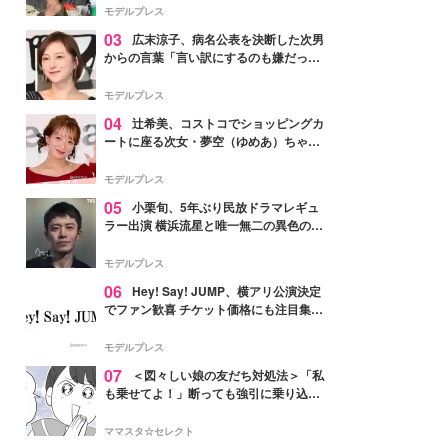
「かっこいい」と反響
モデルプレス
03
広末涼子、病名公表を決断した次男
からの言葉「言い訳にするのも嫌だっ
た」「言うべきか迷った」
モデルプレス
04
辻希美、コストコでショッピングカ
ートに座る次女・夢空（ゆめあ）ちゃん
の姿公開「乗りこなしてる感じが可愛す
ぎ」「成長を感じる」の声
モデルプレス
05
小栗旬、5年ぶり民放ドラマレギュ
ラー出演 横浜流星と唯一無二の異色のバ
ディで初共演【LOST10】
モデルプレス
06
Hey! Say! JUMP、横アリ公演決定
でファン歓喜 チケット価格にも注目集ま
る「激アツ」「平成に戻ったみたい」
モデルプレス
07
＜図々しい娘の友だち対処法＞「私
も乗せてよ！」断っても強引に乗り込ん
でくる友だち【第1話まんが】
ママスタ☆セレクト