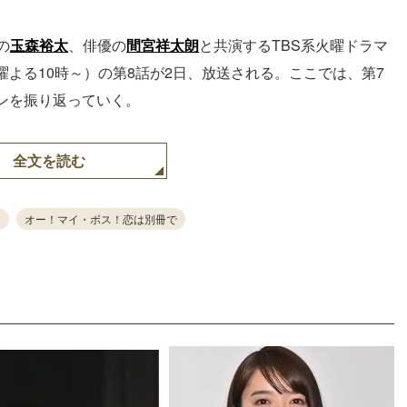
の
玉森裕太
、俳優の
間宮祥太朗
と共演するTBS系火曜ドラマ
よる10時～）の第8話が2日、放送される。ここでは、第7
ンを振り返っていく。
全文を読む
オー！マイ・ボス！恋は別冊で