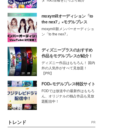
moxymillオーディション「to
the nex7」×モデルプレス
moxymill新メンバーオーディショ
ン「to the nex7」
ディズニープラスのおすすめ
作品をモデルプレスが紹介！
ディズニー作品はもちろん！ 国内
外の人気作がすべて見放題！
【PR】
FOD×モデルプレス特設サイト
FODでは放送中の最新作はもちろ
ん、オリジナルの独占作品も見放
題配信中！
トレンド
PR