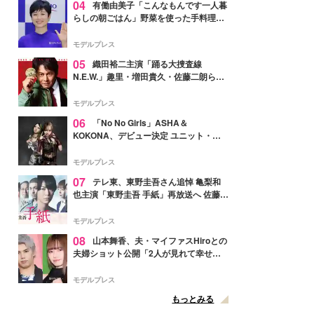
04
有働由美子「こんなもんです一人暮
らしの朝ごはん」野菜を使った手料理公
開「作ってみたい」「ヘルシーで美味し
そう」と反響
モデルプレス
05
織田裕二主演「踊る大捜査線
N.E.W.」趣里・増田貴久・佐藤二朗ら新
メンバー紹介映像解禁 各キャラクター象
徴する“謎のキーワード”も
モデルプレス
06
「No No Girls」ASHA＆
KOKONA、デビュー決定 ユニット・
TAKARAとしてセルフプロデュース楽曲
リリースへ
モデルプレス
07
テレ東、東野圭吾さん追悼 亀梨和
也主演「東野圭吾 手紙」再放送へ 佐藤隆
太・本田翼・中村倫也ら出演
モデルプレス
08
山本舞香、夫・マイファスHiroとの
夫婦ショット公開「2人が見れて幸せ」
「仲の良さが伝わってくる」と反響
モデルプレス
もっとみる