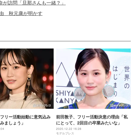
奈が訪問「旦那さんも一緒？」
理由 秋元康が明かす
フリー活動始動に意気込み
前田敦子、フリー活動決意の理由「私
みましょう」
にとって、2回目の卒業みたいな」
:04
2020.12.22 16:28
モデルプレス