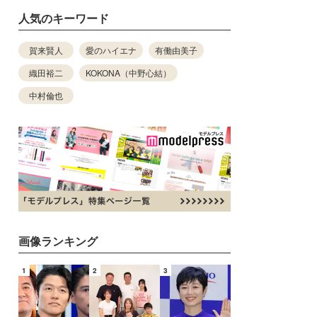
人気のキーワード
賀来賢人
愛のハイエナ
有働由美子
織田裕二
KOKONA（中野心結）
中村倫也
画像ランキング
1
2
3