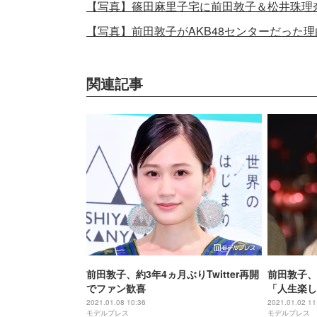
【写真】篠田麻里子宅に前田敦子＆松井珠理
【写真】前田敦子がAKB48センターだった
関連記事
前田敦子、約3年4ヵ月ぶりTwitter再開
前田敦子、
でファン歓喜
「人生楽し
2021.01.08 10:36
2021.01.02 11
モデルプレス
モデルプレス