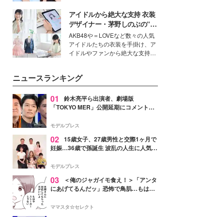
公開。モデルプレスでは、“大のミ
アイドルから絶大な支持 衣装
ニオン好き”という共通点を持つモ
デルの宮城舞と島村雄大の特別対
デザイナー・茅野しのぶの“可
談をお届け！それぞれの視点か
愛い”を作る美学＜「シチズン
AKB48や＝LOVEなど数々の人気
ら、今作ならではの魅力や予想外
クロスシー」インタビュー＞
アイドルたちの衣装を手掛け、ア
の感動をもたらす奥深いストーリ
イドルやファンから絶大な支持を
ーについて熱く語り合ってもらっ
得る、株式会社オサレカンパニー
た。
取締役兼クリエイティブディレク
ニュースランキング
ター・茅野しのぶ。一人ひとりの
個性に寄り添い、魅力を引き出す
衣装作りは、多くの女性たちに勇
01
鈴木亮平ら出演者、劇場版
気と自信を与え続けている。
「TOKYO MER」公開延期にコメント
「現実のヒーローたちにチームMERから
最大の敬意とエールを」
モデルプレス
02
15歳女子、27歳男性と交際1ヶ月で
妊娠…36歳で孫誕生 波乱の人生に人気タ
レント思わずツッコミ「だいぶ危ねえ
よ！」
モデルプレス
03
＜俺のジャガイモ食え！＞「アンタ
にあげてるんだッ」恐怖で鳥肌…もはや
ストーカー？【第3話まんが】
ママスタ☆セレクト