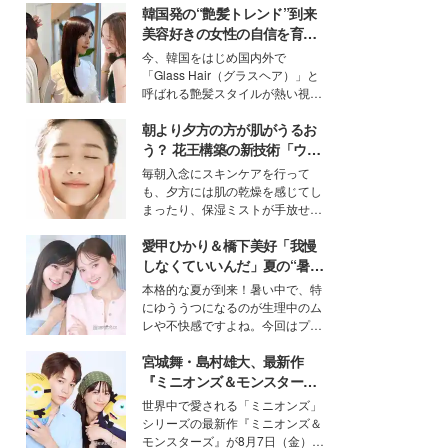
韓国発の“艶髪トレンド”到来
美容好きの女性の自信を育む
「ヘアケア事情」って？
今、韓国をはじめ国内外で
「Glass Hair（グラスヘア）」と
呼ばれる艶髪スタイルが熱い視線
を集めています。メイクやファッ
朝より夕方の方が肌がうるお
ションの完成度を高めるベースと
して、“髪そのものの美しさ”に改
う？ 花王構築の新技術「ウォ
めて注目する人が増えている様
ーターキャプチャリングスキ
毎朝入念にスキンケアを行って
子。今回は、そんな憧れの艶やか
ン（捕水肌）」がスキンケア
も、夕方には肌の乾燥を感じてし
な髪を日常で叶える、美容好きの
の常識を変える予感
まったり、保湿ミストが手放せな
女性たちのヘアケア事情を紹介し
いという読者も多いのでは？そん
ます。
愛甲ひかり＆橋下美好「我慢
な美容の常識を大きく変える可能
性を秘めた、革新的な「Water
しなくていいんだ」夏の“暑さ
Capturing Skin（ウォーターキャ
対策”の新しい選択肢とは？
本格的な夏が到来！暑い中で、特
プチャリングスキン：捕水肌）」
にゆううつになるのが生理中のム
技術を、花王が構築した。
レや不快感ですよね。今回はプラ
イベートでも仲良しで旅行好きな
宮城舞・島村雄大、最新作
モデル・愛甲ひかりさんと橋下美
好さんを迎えて本音で女子会トー
『ミニオンズ＆モンスター
ク。猛暑のお出かけを快適に過ご
ズ』の魅力熱弁 ハチャメチャ
世界中で愛される「ミニオンズ」
すヒントや、2人が感動した夏の
だけじゃない“友情と絆”に感
シリーズの最新作『ミニオンズ＆
生理の新常識にも迫りました。
動
モンスターズ』が8月7日（金）に