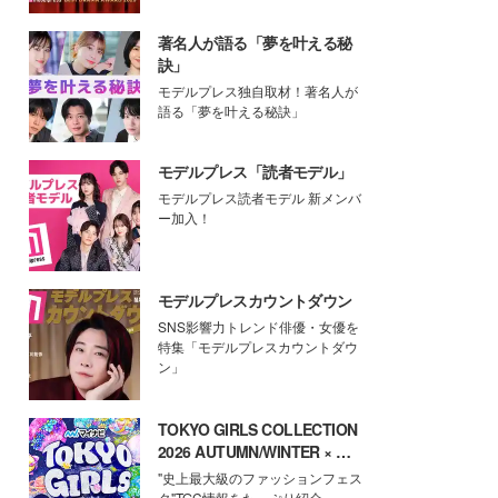
著名人が語る「夢を叶える秘
訣」
モデルプレス独自取材！著名人が
語る「夢を叶える秘訣」
モデルプレス「読者モデル」
モデルプレス読者モデル 新メンバ
ー加入！
モデルプレスカウントダウン
SNS影響力トレンド俳優・女優を
特集「モデルプレスカウントダウ
ン」
TOKYO GIRLS COLLECTION
2026 AUTUMN/WINTER × モ
デルプレス
"史上最大級のファッションフェス
タ"TGC情報をたっぷり紹介