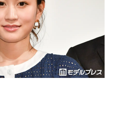
Loaded
:
87.03%