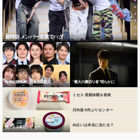
超特急 メンバー全員でハグ
今年結婚発表した有名芸能人
“最大の裏切り者”明らかに
ミセス 長期休暇を発表
日向坂 6作ぶりセンター
AI占いは本当に当たる？
桃アイス本音レビュー