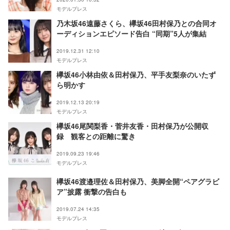
モデルプレス
乃木坂46遠藤さくら、欅坂46田村保乃との合同オ
ーディションエピソード告白 “同期”5人が集結
2019.12.31 12:10
モデルプレス
欅坂46小林由依＆田村保乃、平手友梨奈のいたず
ら明かす
2019.12.13 20:19
モデルプレス
欅坂46尾関梨香・菅井友香・田村保乃が公開収
録 観客との距離に驚き
2019.09.23 19:46
モデルプレス
欅坂46渡邉理佐＆田村保乃、美脚全開“ペアグラビ
ア”披露 衝撃の告白も
2019.07.24 14:35
モデルプレス