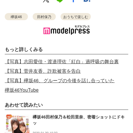
欅坂46
田村保乃
おうちで楽しむ
もっと詳しくみる
【写真】志田愛佳・渡邉理佐「紅白」過呼吸の舞台裏
【写真】菅井友香、詐欺被害を告白
【写真】欅坂46、グループの今後を話し合っていた
欅坂46YouTube
あわせて読みたい
欅坂46田村保乃＆松田里奈、密着ショットにドキ
ッ
2020.01.30 10:32