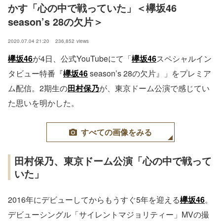
かす「心の中で戦っていた」＜欅坂46 
season’s 28の欠片＞
2020.07.04 21:20
236,852
views
欅坂46
が4日、公式YouTubeにて「
欅坂46
スペシャルイン
タビュー特番『
欅坂46
season’s 28の欠片』」をプレミア
ム配信。2期生の
田村保乃
が、東京ドーム公演で感じてい
た思いを明かした。
すべての画像をみる
田村保乃、東京ドーム公演「心の中で戦って
いた」
2016年にデビューしてからもうすぐ5年を迎える
欅坂46
。
デビューシングル「サイレントマジョリティー」MVの撮