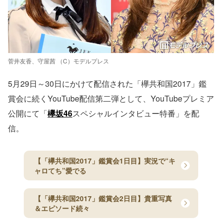
菅井友香、守屋茜 （C）モデルプレス
5月29日～30日にかけて配信された「欅共和国2017」鑑
賞会に続くYouTube配信第二弾として、YouTubeプレミア
公開にて「
欅坂46
スペシャルインタビュー特番」を配
信。
【「欅共和国2017」鑑賞会1日目】実況で“キ
ャロてち”愛でる
【「欅共和国2017」鑑賞会2日目】貴重写真
＆エピソード続々