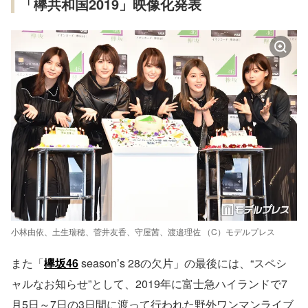
「欅共和国2019」映像化発表
小林由依、土生瑞穂、菅井友香、守屋茜、渡邉理佐 （C）モデルプレス
また「
欅坂46
season’s 28の欠片」の最後には、“スペシ
ャルなお知らせ”として、2019年に富士急ハイランドで7
月5日～7日の3日間に渡って行われた野外ワンマンライブ