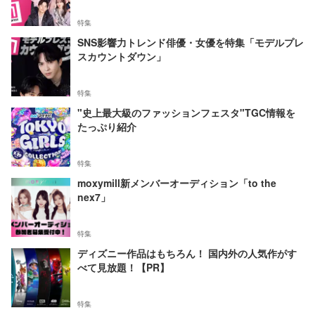
特集
SNS影響力トレンド俳優・女優を特集「モデルプレ
スカウントダウン」
特集
"史上最大級のファッションフェスタ"TGC情報を
たっぷり紹介
特集
moxymill新メンバーオーディション「to the
nex7」
特集
ディズニー作品はもちろん！ 国内外の人気作がす
べて見放題！【PR】
特集