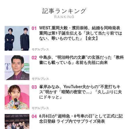
記事ランキング
RANKING
01
WEST.重岡大毅・濱田崇裕、結婚を同時発表
重岡は第1子誕生伝える「決して当たり前では
ない、尊いものでした」【全文】
モデルプレス
02
中島歩、“明治時代の文豪”の玄孫だった「教科
書にも載っている」名前も先祖に由来
モデルプレス
03
峯岸みなみ、YouTuber夫からの“不意打ちキ
ス”明かす「暗闇の密室で…」「久しぶりに夫
にドキッと」
モデルプレス
04
8月8日が“超特急・8号車の日”として正式に記
念日登録 ライブ内でサプライズ発表