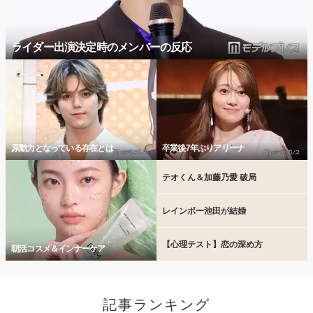
ライダー出演決定時のメンバーの反応
原動力となっている存在とは
卒業後7年ぶりアリーナ
テオくん＆加藤乃愛 破局
レインボー池田が結婚
【心理テスト】恋の深め方
朝活コスメ＆インナーケア
記事ランキング