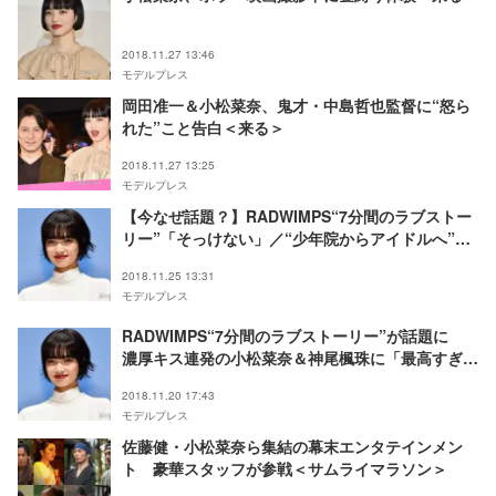
2018.11.27 13:46
モデルプレス
岡田准一＆小松菜奈、鬼才・中島哲也監督に“怒ら
れた”こと告白＜来る＞
2018.11.27 13:25
モデルプレス
【今なぜ話題？】RADWIMPS“7分間のラブストー
リー”「そっけない」／“少年院からアイドルへ”戦
慄かなの
2018.11.25 13:31
モデルプレス
RADWIMPS“7分間のラブストーリー”が話題に
濃厚キス連発の小松菜奈＆神尾楓珠に「最高すぎ
る」「思わず声出た」の声＜そっけない＞
2018.11.20 17:43
モデルプレス
佐藤健・小松菜奈ら集結の幕末エンタテインメン
ト 豪華スタッフが参戦＜サムライマラソン＞