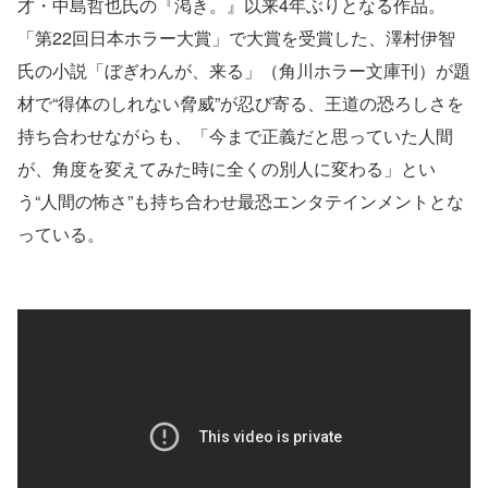
才・中島哲也氏の『渇き。』以来4年ぶりとなる作品。
「第22回日本ホラー大賞」で大賞を受賞した、澤村伊智
氏の小説「ぼぎわんが、来る」（角川ホラー文庫刊）が題
材で“得体のしれない脅威”が忍び寄る、王道の恐ろしさを
持ち合わせながらも、「今まで正義だと思っていた人間
が、角度を変えてみた時に全くの別人に変わる」とい
う“人間の怖さ”も持ち合わせ最恐エンタテインメントとな
っている。