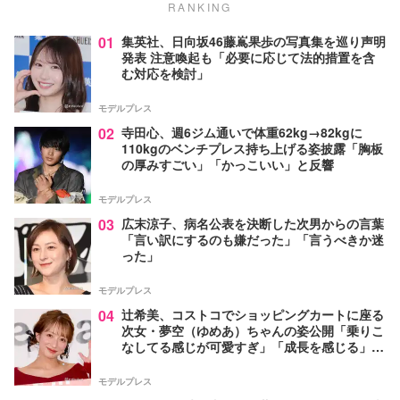
RANKING
01
集英社、日向坂46藤嶌果歩の写真集を巡り声明
発表 注意喚起も「必要に応じて法的措置を含
む対応を検討」
モデルプレス
02
寺田心、週6ジム通いで体重62kg→82kgに
110kgのベンチプレス持ち上げる姿披露「胸板
の厚みすごい」「かっこいい」と反響
モデルプレス
03
広末涼子、病名公表を決断した次男からの言葉
「言い訳にするのも嫌だった」「言うべきか迷
った」
モデルプレス
04
辻希美、コストコでショッピングカートに座る
次女・夢空（ゆめあ）ちゃんの姿公開「乗りこ
なしてる感じが可愛すぎ」「成長を感じる」の
声
モデルプレス