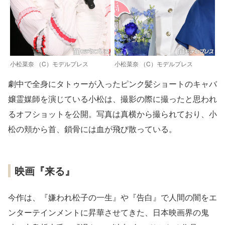
小松菜奈 （C）モデルプレス
小松菜奈 （C）モデルプレス
劇中で全身にタトゥーが入ったピンク髪ショートのキャバ
嬢霊媒師を演じている小松は、撮影の際に撮ったと思われ
るオフショットを公開。写真は真横から撮られており、小
松の頬から首、鎖骨には血が飛び散っている。
映画『来る』
今作は、『嫌われ松子の一生』や『告白』で人間の闇をエ
ンターテインメントに昇華させてきた、日本映画界の鬼