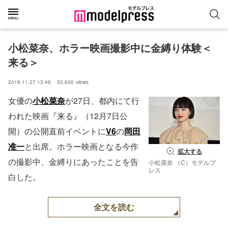
小松菜奈、ホラー映画撮影中に金縛り体験＜
来る＞
2018.11.27 13:46
53,630
views
女優の
小松菜奈
が27日、都内にて行
われた映画『来る』（12月7日公
開）の公開直前イベントに
V6
の
岡田
准一
と出席。ホラー映画となる今作
拡大する
の撮影中、金縛りにあったことを告
小松菜奈 （C）モデルプ
レス
白した。
全文を読む