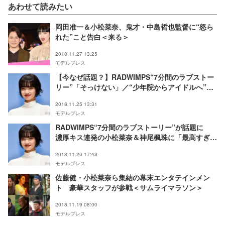
あわせて読みたい
岡田准一＆小松菜奈、鬼才・中島哲也監督に“怒ら
れた”こと告白＜来る＞
2018.11.27 13:25
モデルプレス
【今なぜ話題？】RADWIMPS“7分間のラブストー
リー”「そっけない」／“少年院からアイドルへ”戦
慄かなの
2018.11.25 13:31
モデルプレス
RADWIMPS“7分間のラブストーリー”が話題に
濃厚キス連発の小松菜奈＆神尾楓珠に「最高すぎ
る」「思わず声出た」の声＜そっけない＞
2018.11.20 17:43
モデルプレス
佐藤健・小松菜奈ら集結の幕末エンタテインメン
ト 豪華スタッフが参戦＜サムライマラソン＞
2018.11.19 08:00
モデルプレス