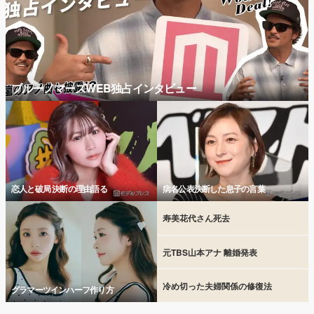
ブルーノマーズWEB独占インタビュー
恋人と破局 決断の理由語る
病名公表決断した息子の言葉
寿美花代さん死去
元TBS山本アナ 離婚発表
冷め切った夫婦関係の修復法
グラマーツインハーフ作り方