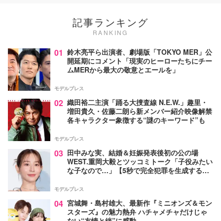
記事ランキング
RANKING
01
鈴木亮平ら出演者、劇場版「TOKYO MER」公
開延期にコメント「現実のヒーローたちにチー
ムMERから最大の敬意とエールを」
モデルプレス
02
織田裕二主演「踊る大捜査線 N.E.W.」趣里・
増田貴久・佐藤二朗ら新メンバー紹介映像解禁
各キャラクター象徴する“謎のキーワード”も
モデルプレス
03
田中みな実、結婚＆妊娠発表後初の公の場
WEST.重岡大毅とツッコミトーク「子役みたい
な子なので…」【5秒で完全犯罪を生成する方
法】
モデルプレス
04
宮城舞・島村雄大、最新作『ミニオンズ＆モン
スターズ』の魅力熱弁 ハチャメチャだけじゃ
ない“友情と絆”に感動