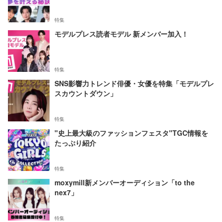
特集
モデルプレス読者モデル 新メンバー加入！
特集
SNS影響力トレンド俳優・女優を特集「モデルプレ
スカウントダウン」
特集
"史上最大級のファッションフェスタ"TGC情報を
たっぷり紹介
特集
moxymill新メンバーオーディション「to the
nex7」
特集