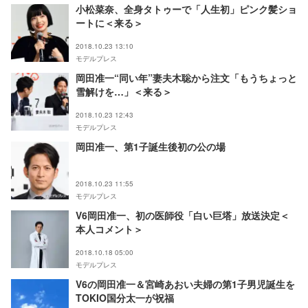
小松菜奈、全身タトゥーで「人生初」ピンク髪ショ
ートに＜来る＞
2018.10.23 13:10
モデルプレス
岡田准一“同い年”妻夫木聡から注文「もうちょっと
雪解けを…」＜来る＞
2018.10.23 12:43
モデルプレス
岡田准一、第1子誕生後初の公の場
2018.10.23 11:55
モデルプレス
V6岡田准一、初の医師役「白い巨塔」放送決定＜
本人コメント＞
2018.10.18 05:00
モデルプレス
V6の岡田准一＆宮崎あおい夫婦の第1子男児誕生を
TOKIO国分太一が祝福