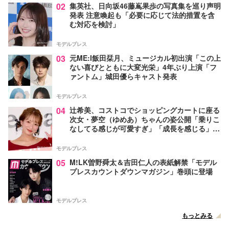
02
集英社、日向坂46藤嶌果歩の写真集を巡り声明
発表 注意喚起も「必要に応じて法的措置を含
む対応を検討」
モデルプレス
03
元ME:I飯田栞月、ミュージカル初出演「この上
ない喜びとともに大変光栄」4年ぶり上演「フ
ァントム」城田優らキャスト発表
モデルプレス
04
辻希美、コストコでショッピングカートに座る
次女・夢空（ゆめあ）ちゃんの姿公開「乗りこ
なしてる感じが可愛すぎ」「成長を感じる」の
声
モデルプレス
05
M!LK曽野舜太＆吉田仁人の表紙解禁「モデル
プレスカウントダウンマガジン」巻頭に登場
モデルプレス
もっとみる