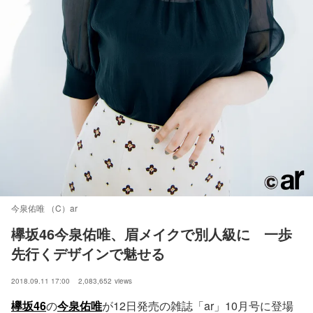
今泉佑唯 （C）ar
欅坂46今泉佑唯、眉メイクで別人級に　一歩
先行くデザインで魅せる
2018.09.11 17:00
2,083,652
views
欅坂46
の
今泉佑唯
が12日発売の雑誌「ar」10月号に登場