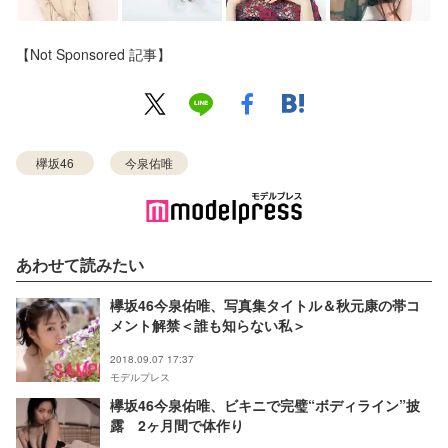
【Not Sponsored 記事】
欅坂46
今泉佑唯
あわせて読みたい
欅坂46今泉佑唯、写真集タイトル＆秋元康の帯コ
メント解禁＜誰も知らない私＞
2018.09.07 17:37
モデルプレス
欅坂46今泉佑唯、ビキニで完璧“ボディライン”披
露 2ヶ月間で体作り