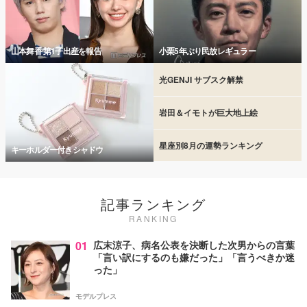
山本舞香 第1子出産を報告
小栗5年ぶり民放レギュラー
光GENJI サブスク解禁
岩田＆イモトが巨大地上絵
星座別8月の運勢ランキング
キーホルダー付きシャドウ
記事ランキング
RANKING
01
広末涼子、病名公表を決断した次男からの言葉
「言い訳にするのも嫌だった」「言うべきか迷
った」
モデルプレス