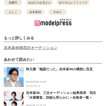
斎藤司
おばたのお兄さん
ゆりやんレトリィバァ
よしこ
吉本坂46
さゆり
もっと詳しくみる
吉本坂46第四次オーディション
あわせて読みたい
秋元康「無謀だった」吉本坂46の構想に言及
2018.05.30 14:16
モデルプレス
吉本坂46、三次オーディション結果発表 四次
「水着審査」詳細も明らかに＜合格者一覧＞
2018.05.17 12:12