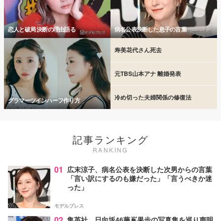
恋人と破局 決断の理由語る
病名公表決断した息子の言葉
寿美花代さん死去
元TBS山本アナ 離婚発表
冷め切った夫婦関係の修復法
グラマーツインハーフ作り方
記事ランキング
RANKING
01
広末涼子、病名公表を決断した次男からの言葉
「言い訳にするのも嫌だった」「言うべきか迷
った」
モデルプレス
02
集英社、日向坂46藤嶌果歩の写真集を巡り声明