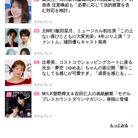
発表 注意喚起も「必要に応じて法的措置を含
む対応を検討」
モデルプレス
03
元ME:I飯田栞月、ミュージカル初出演「この上
ない喜びとともに大変光栄」4年ぶり上演「フ
ァントム」城田優らキャスト発表
モデルプレス
04
辻希美、コストコでショッピングカートに座る
次女・夢空（ゆめあ）ちゃんの姿公開「乗りこ
なしてる感じが可愛すぎ」「成長を感じる」の
声
モデルプレス
05
M!LK曽野舜太＆吉田仁人の表紙解禁「モデル
プレスカウントダウンマガジン」巻頭に登場
モデルプレス
もっとみる