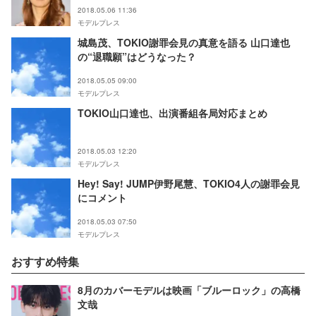
2018.05.06 11:36
モデルプレス
城島茂、TOKIO謝罪会見の真意を語る 山口達也
の“退職願”はどうなった？
2018.05.05 09:00
モデルプレス
TOKIO山口達也、出演番組各局対応まとめ
2018.05.03 12:20
モデルプレス
Hey! Say! JUMP伊野尾慧、TOKIO4人の謝罪会見
にコメント
2018.05.03 07:50
モデルプレス
おすすめ特集
8月のカバーモデルは映画「ブルーロック」の高橋
文哉