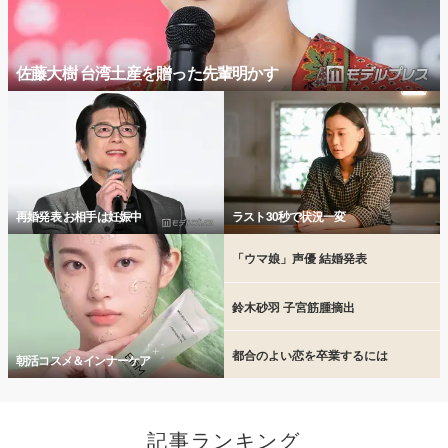
佐藤大樹 台湾土産を贈った先輩明かす
再婚発表 お相手は妊娠中
ラスト30秒で状況一変
「ウマ娘」声優 結婚発表
鈴木砂羽 子宮筋腫摘出
都合のよい恋を卒業するには
朝活コスメ＆インナーケア
記事ランキング