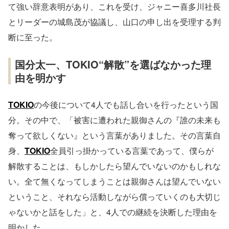
て強い辞意表明があり、これを受け、ジャニー喜多川社長
とリーダーの城島茂が協議し、山口の申し出を受理する判
断に至った。
国分太一、TOKIO“解散”を選ばなかった理
由を明かす
TOKIO
の今後について4人でも話し合いを行ったという国
分。その中で、「被害に遭われた親御さんの『誰の未来も
奪って欲しくない』という言葉がありました。その言葉自
身、
TOKIO
全員引っ掛かっている言葉であって、僕らが
解散することは、もしかしたら望んでいないのかもしれな
い。全て無くなってしまうことは親御さんは望んでいない
ということ、それなら活動しながら償っていくのも大切じ
ゃないかと話をした」と、4人での継続を決断した理由を
明かした。