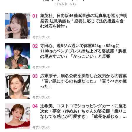
RANKING
01
集英社、日向坂46藤嶌果歩の写真集を巡り声明
発表 注意喚起も「必要に応じて法的措置を含
む対応を検討」
モデルプレス
02
寺田心、週6ジム通いで体重62kg→82kgに
110kgのベンチプレス持ち上げる姿披露「胸板
の厚みすごい」「かっこいい」と反響
モデルプレス
03
広末涼子、病名公表を決断した次男からの言葉
「言い訳にするのも嫌だった」「言うべきか迷
った」
モデルプレス
04
辻希美、コストコでショッピングカートに座る
次女・夢空（ゆめあ）ちゃんの姿公開「乗りこ
なしてる感じが可愛すぎ」「成長を感じる」の
声
モデルプレス