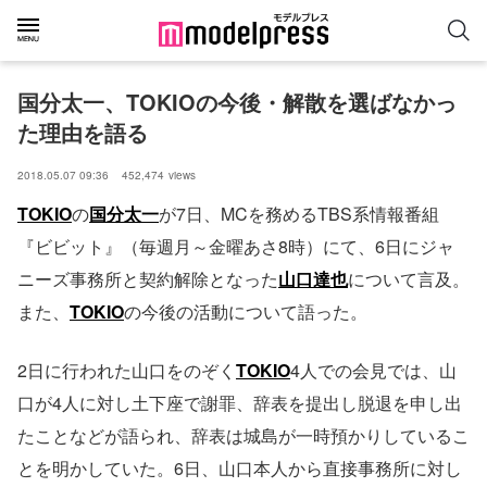
国分太一、TOKIOの今後・解散を選ばなかっ
た理由を語る
2018.05.07 09:36
452,474
views
TOKIO
の
国分太一
が7日、MCを務めるTBS系情報番組
『ビビット』（毎週月～金曜あさ8時）にて、6日にジャ
ニーズ事務所と契約解除となった
山口達也
について言及。
また、
TOKIO
の今後の活動について語った。
2日に行われた山口をのぞく
TOKIO
4人での会見では、山
口が4人に対し土下座で謝罪、辞表を提出し脱退を申し出
たことなどが語られ、辞表は城島が一時預かりしているこ
とを明かしていた。6日、山口本人から直接事務所に対し