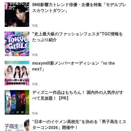
SNS影響力トレンド俳優・女優を特集「モデルプレ
スカウントダウン」
特集
"史上最大級のファッションフェスタ"TGC情報を
たっぷり紹介
特集
moxymill新メンバーオーディション「to the
nex7」
特集
ディズニー作品はもちろん！ 国内外の人気作がす
べて見放題！【PR】
特集
“日本一のイケメン高校生”を決める「男子高生ミス
ターコン2026」開催中！