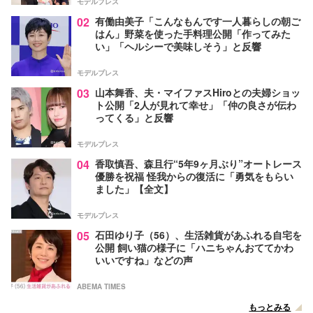
モデルプレス
02
有働由美子「こんなもんです一人暮らしの朝ご
はん」野菜を使った手料理公開「作ってみた
い」「ヘルシーで美味しそう」と反響
モデルプレス
03
山本舞香、夫・マイファスHiroとの夫婦ショッ
ト公開「2人が見れて幸せ」「仲の良さが伝わ
ってくる」と反響
モデルプレス
04
香取慎吾、森且行“5年9ヶ月ぶり”オートレース
優勝を祝福 怪我からの復活に「勇気をもらい
ました」【全文】
モデルプレス
05
石田ゆり子（56）、生活雑貨があふれる自宅を
公開 飼い猫の様子に「ハニちゃんおててかわ
いいですね」などの声
ABEMA TIMES
もっとみる