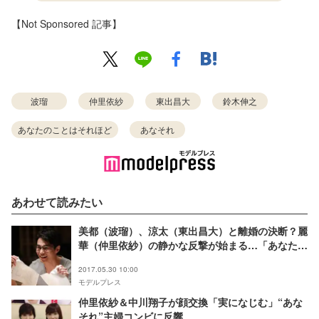
【Not Sponsored 記事】
波瑠
仲里依紗
東出昌大
鈴木伸之
あなたのことはそれほど
あなそれ
あわせて読みたい
美都（波瑠）、涼太（東出昌大）と離婚の決断？麗
華（仲里依紗）の静かな反撃が始まる…「あなたの
ことはそれほど」＜第7話あらすじ＞
2017.05.30 10:00
モデルプレス
仲里依紗＆中川翔子が顔交換「実になじむ」“あな
それ”主婦コンビに反響