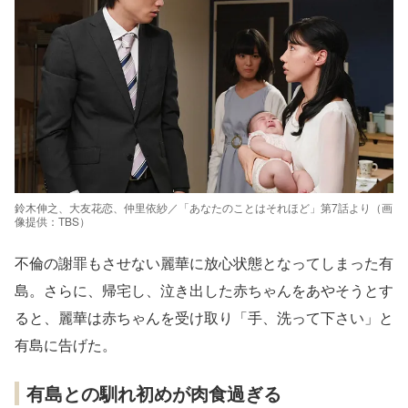
鈴木伸之、大友花恋、仲里依紗／「あなたのことはそれほど」第7話より（画
像提供：TBS）
不倫の謝罪もさせない麗華に放心状態となってしまった有
島。さらに、帰宅し、泣き出した赤ちゃんをあやそうとす
ると、麗華は赤ちゃんを受け取り「手、洗って下さい」と
有島に告げた。
有島との馴れ初めが肉食過ぎる