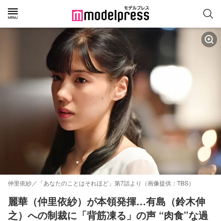
仲里依紗／「あなたのことはそれほど」第7話より（画像提供：TBS）
麗華（仲里依紗）が本領発揮…有島（鈴木伸
之）への制裁に「背筋凍る」の声 “肉食”な過