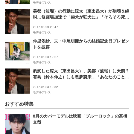
モデルプレス
美都（波瑠）の行動に涼太（東出昌大）が崩壊＆絶
叫…修羅場加速で「柴犬が狂犬に」「そろそろ死人
が出そう」＜あなたのことはそれほど第6話＞
2017.05.23 23:47
モデルプレス
仲里依紗、夫・中尾明慶からの結婚記念日プレゼン
トを披露
2017.05.23 19:27
モデルプレス
豹変した涼太（東出昌大）、美都（波瑠）に天罰？
有島（鈴木伸之）にも悪夢襲来…「あなたのことは
それほど」＜第6話あらすじ＞
2017.05.23 12:52
モデルプレス
おすすめ特集
8月のカバーモデルは映画「ブルーロック」の高橋
文哉