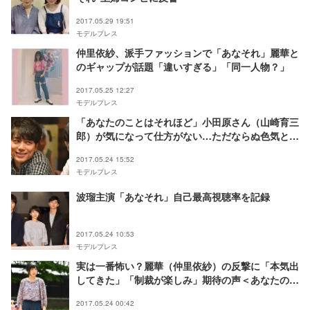
2017.05.29 19:51
モデルプレス
仲里依紗、派手ファッションで「あなそれ」麗華と
のギャップが話題「違いすぎる」「同一人物？」
2017.05.25 12:27
モデルプレス
「あなたのことはそれほど」小田原さん（山崎育三
郎）が気になって仕方がない…ただならぬ色気と意
味深すぎるセリフ集
2017.05.24 15:52
モデルプレス
波瑠主演「あなそれ」自己最高視聴率を記録
2017.05.24 10:53
モデルプレス
実は一番怖い？麗華（仲里依紗）の反撃に「本気出
してきた」「制裁が楽しみ」期待の声＜あなたのこ
とはそれほど第6話＞
2017.05.24 00:42