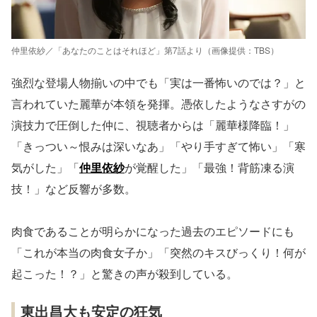
仲里依紗／「あなたのことはそれほど」第7話より（画像提供：TBS）
強烈な登場人物揃いの中でも「実は一番怖いのでは？」と
言われていた麗華が本領を発揮。憑依したようなさすがの
演技力で圧倒した仲に、視聴者からは「麗華様降臨！」
「きっつい～恨みは深いなあ」「やり手すぎて怖い」「寒
気がした」「
仲里依紗
が覚醒した」「最強！背筋凍る演
技！」など反響が多数。
肉食であることが明らかになった過去のエピソードにも
「これが本当の肉食女子か」「突然のキスびっくり！何が
起こった！？」と驚きの声が殺到している。
東出昌大も安定の狂気