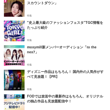
スカウントダウン」
特集
"史上最大級のファッションフェスタ"TGC情報を
たっぷり紹介
特集
moxymill新メンバーオーディション「to the
nex7」
特集
ディズニー作品はもちろん！ 国内外の人気作がす
べて見放題！【PR】
特集
FODでは放送中の最新作はもちろん、オリジナル
の独占作品も見放題配信中！