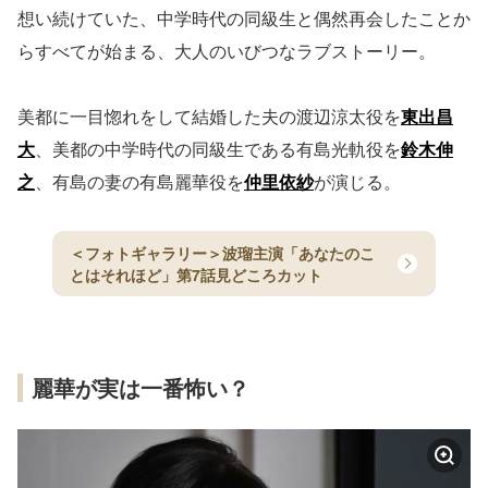
想い続けていた、中学時代の同級生と偶然再会したことか
らすべてが始まる、大人のいびつなラブストーリー。
美都に一目惚れをして結婚した夫の渡辺涼太役を
東出昌
大
、美都の中学時代の同級生である有島光軌役を
鈴木伸
之
、有島の妻の有島麗華役を
仲里依紗
が演じる。
＜フォトギャラリー＞波瑠主演「あなたのこ
とはそれほど」第7話見どころカット
麗華が実は一番怖い？