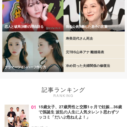
恋人と破局 決断の理由語る
病名公表決断した息子の言葉
寿美花代さん死去
元TBS山本アナ 離婚発表
冷め切った夫婦関係の修復法
グラマーツインハーフ作り方
記事ランキング
RANKING
01
15歳女子、27歳男性と交際1ヶ月で妊娠…36歳
で孫誕生 波乱の人生に人気タレント思わずツ
ッコミ「だいぶ危ねえよ！」