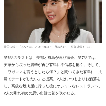
仲里依紗／「あなたのことはそれほど」第7話より（画像提供：TBS）
第6話のラストは、美都と有島が再び密会。第7話では、
実家から戻った麗華が再び有島に不信感を抱く。そして、
「ワガママを言うとしたら何？」と聞いてきた有島に「夫
婦でデートがしたい」と提案。2人はいつもよりお洒落を
し、高級な焼肉屋に行った後にオシャレなレストランへ。
2人の馴れ初めの思い出話に花を咲かせる。