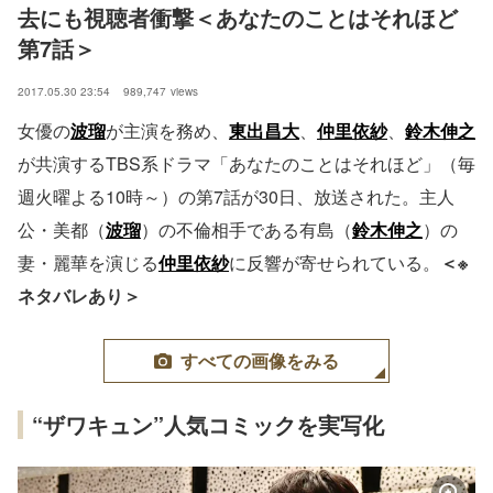
去にも視聴者衝撃＜あなたのことはそれほど
第7話＞
2017.05.30 23:54
989,747
views
女優の
波瑠
が主演を務め、
東出昌大
、
仲里依紗
、
鈴木伸之
が共演するTBS系ドラマ「あなたのことはそれほど」（毎
週火曜よる10時～）の第7話が30日、放送された。主人
公・美都（
波瑠
）の不倫相手である有島（
鈴木伸之
）の
妻・麗華を演じる
仲里依紗
に反響が寄せられている。
＜※
ネタバレあり＞
すべての画像をみる
“ザワキュン”人気コミックを実写化