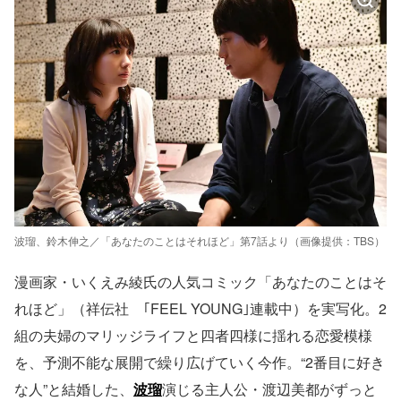
波瑠、鈴木伸之／「あなたのことはそれほど」第7話より（画像提供：TBS）
漫画家・いくえみ綾氏の人気コミック「あなたのことはそ
れほど」（祥伝社 ｢FEEL YOUNG｣連載中）を実写化。2
組の夫婦のマリッジライフと四者四様に揺れる恋愛模様
を、予測不能な展開で繰り広げていく今作。“2番目に好き
な人”と結婚した、
波瑠
演じる主人公・渡辺美都がずっと