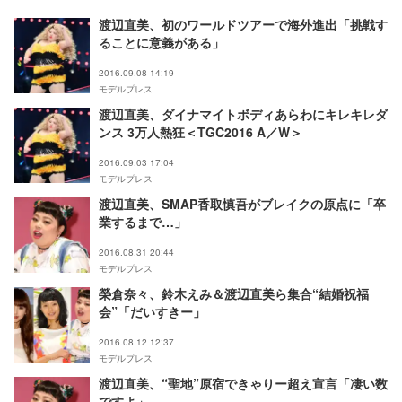
渡辺直美、初のワールドツアーで海外進出「挑戦す
ることに意義がある」
2016.09.08 14:19
モデルプレス
渡辺直美、ダイナマイトボディあらわにキレキレダ
ンス 3万人熱狂＜TGC2016 A／W＞
2016.09.03 17:04
モデルプレス
渡辺直美、SMAP香取慎吾がブレイクの原点に「卒
業するまで…」
2016.08.31 20:44
モデルプレス
榮倉奈々、鈴木えみ＆渡辺直美ら集合“結婚祝福
会”「だいすきー」
2016.08.12 12:37
モデルプレス
渡辺直美、“聖地”原宿できゃりー超え宣言「凄い数
ですよ」