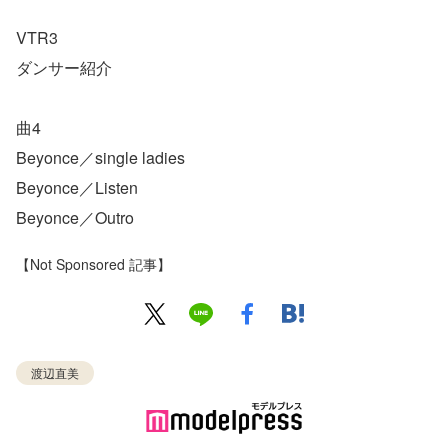
VTR3
ダンサー紹介
曲4
Beyonce／single ladies
Beyonce／Listen
Beyonce／Outro
【Not Sponsored 記事】
渡辺直美