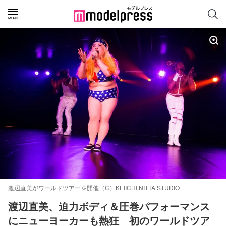
渡辺直美がワールドツアーを開催（C）KEIICHI NITTA STUDIO
渡辺直美、迫力ボディ＆圧巻パフォーマンス
にニューヨーカーも熱狂　初のワールドツア