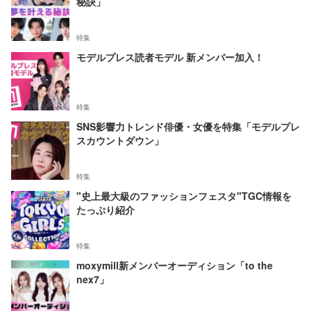
秘訣」
特集
モデルプレス読者モデル 新メンバー加入！
特集
SNS影響力トレンド俳優・女優を特集「モデルプレ
スカウントダウン」
特集
"史上最大級のファッションフェスタ"TGC情報を
たっぷり紹介
特集
moxymill新メンバーオーディション「to the
nex7」