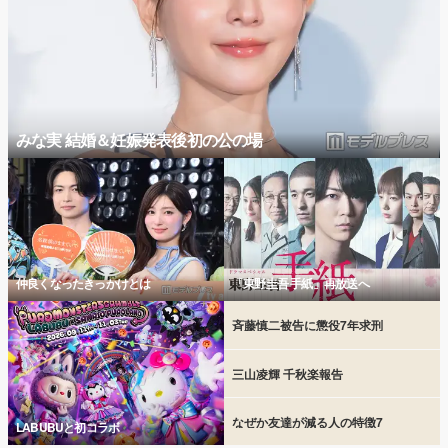
みな実 結婚＆妊娠発表後初の公の場
仲良くなったきっかけとは
「東野圭吾 手紙」再放送へ
斉藤慎二被告に懲役7年求刑
三山凌輝 千秋楽報告
なぜか友達が減る人の特徴7
LABUBUと初コラボ