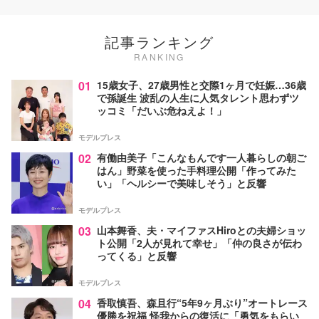
記事ランキング
RANKING
01
15歳女子、27歳男性と交際1ヶ月で妊娠…36歳
で孫誕生 波乱の人生に人気タレント思わずツ
ッコミ「だいぶ危ねえよ！」
モデルプレス
02
有働由美子「こんなもんです一人暮らしの朝ご
はん」野菜を使った手料理公開「作ってみた
い」「ヘルシーで美味しそう」と反響
モデルプレス
03
山本舞香、夫・マイファスHiroとの夫婦ショッ
ト公開「2人が見れて幸せ」「仲の良さが伝わ
ってくる」と反響
モデルプレス
04
香取慎吾、森且行“5年9ヶ月ぶり”オートレース
優勝を祝福 怪我からの復活に「勇気をもらい