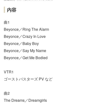
内容
曲1
Beyonce／Ring The Alarm
Beyonce／Crazy In Love
Beyonce／Baby Boy
Beyonce／Say My Name
Beyonce／Get Me Bodied
VTR1
ゴーストバスターズ PV など
曲2
The Dreams／Dreamgirls