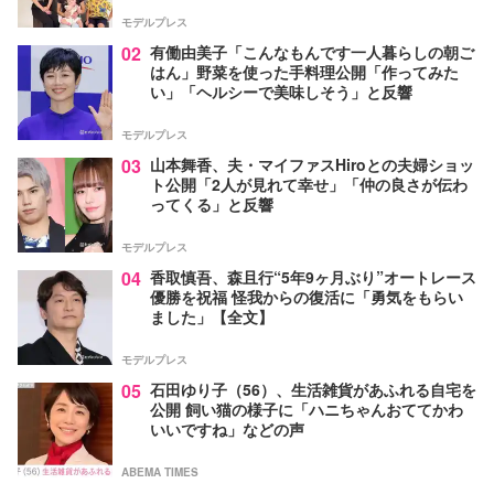
モデルプレス
02
有働由美子「こんなもんです一人暮らしの朝ご
はん」野菜を使った手料理公開「作ってみた
い」「ヘルシーで美味しそう」と反響
モデルプレス
03
山本舞香、夫・マイファスHiroとの夫婦ショッ
ト公開「2人が見れて幸せ」「仲の良さが伝わ
ってくる」と反響
モデルプレス
04
香取慎吾、森且行“5年9ヶ月ぶり”オートレース
優勝を祝福 怪我からの復活に「勇気をもらい
ました」【全文】
モデルプレス
05
石田ゆり子（56）、生活雑貨があふれる自宅を
公開 飼い猫の様子に「ハニちゃんおててかわ
いいですね」などの声
ABEMA TIMES