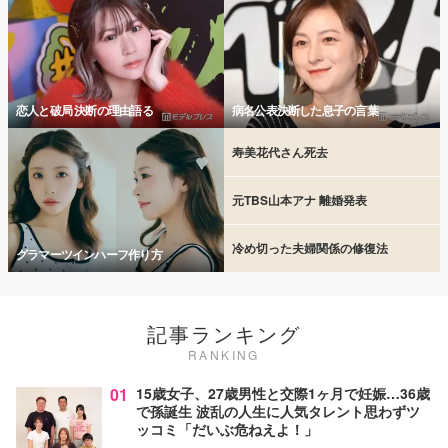
恋人と破局 決断の理由語る
病名公表決断した息子の言葉
寿美花代さん死去
元TBS山本アナ 離婚発表
冷め切った夫婦関係の修復法
グラマーツインハーフ作り方
記事ランキング
RANKING
01
15歳女子、27歳男性と交際1ヶ月で妊娠…36歳
で孫誕生 波乱の人生に人気タレント思わずツ
ッコミ「だいぶ危ねえよ！」