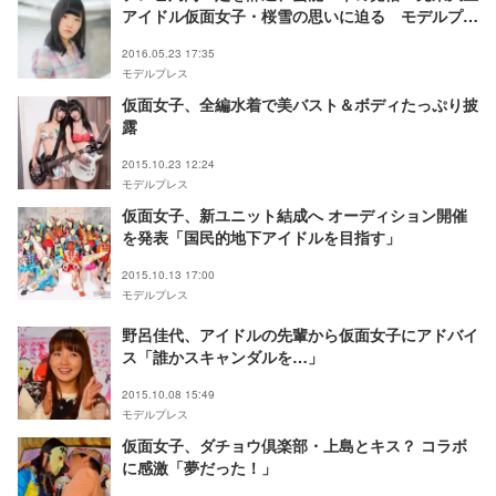
アイドル仮面女子・桜雪の思いに迫る モデルプレ
スインタビュー
2016.05.23 17:35
モデルプレス
仮面女子、全編水着で美バスト＆ボディたっぷり披
露
2015.10.23 12:24
モデルプレス
仮面女子、新ユニット結成へ オーディション開催
を発表「国民的地下アイドルを目指す」
2015.10.13 17:00
モデルプレス
野呂佳代、アイドルの先輩から仮面女子にアドバイ
ス「誰かスキャンダルを…」
2015.10.08 15:49
モデルプレス
仮面女子、ダチョウ倶楽部・上島とキス？ コラボ
に感激「夢だった！」