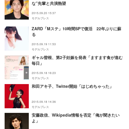
な”先輩と共演熱望
2015.09.20 15:37
モデルプレス
ZARD「Mステ」10時間SPで復活 22年ぶりに蘇
る
2015.09.19 11:53
モデルプレス
ギャル曽根、第2子妊娠を発表「ますます食が進む
毎日」
2015.09.18 16:23
モデルプレス
和田アキ子、Twitter開始「はじめちゃった」
2015.09.18 14:36
モデルプレス
安藤政信、Wikipedia情報を否定「俺が聞きたい
よ」