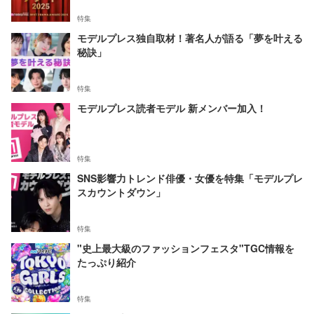
特集
モデルプレス独自取材！著名人が語る「夢を叶える
秘訣」
特集
モデルプレス読者モデル 新メンバー加入！
特集
SNS影響力トレンド俳優・女優を特集「モデルプレ
スカウントダウン」
特集
"史上最大級のファッションフェスタ"TGC情報を
たっぷり紹介
特集