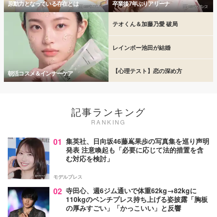
原動力となっている存在とは
卒業後7年ぶりアリーナ
テオくん＆加藤乃愛 破局
レインボー池田が結婚
【心理テスト】恋の深め方
朝活コスメ＆インナーケア
記事ランキング
RANKING
01
集英社、日向坂46藤嶌果歩の写真集を巡り声明
発表 注意喚起も「必要に応じて法的措置を含
む対応を検討」
モデルプレス
02
寺田心、週6ジム通いで体重62kg→82kgに
110kgのベンチプレス持ち上げる姿披露「胸板
の厚みすごい」「かっこいい」と反響