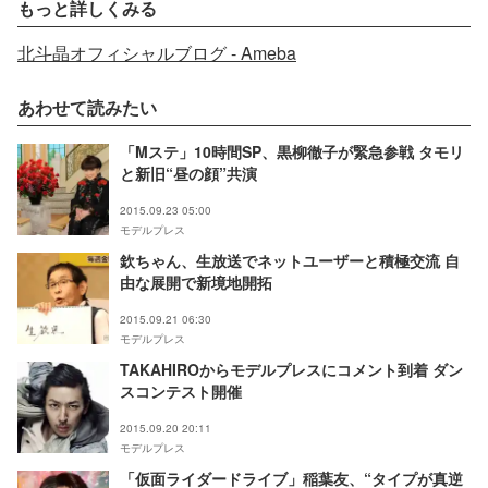
もっと詳しくみる
北斗晶オフィシャルブログ - Ameba
あわせて読みたい
「Mステ」10時間SP、黒柳徹子が緊急参戦 タモリ
と新旧“昼の顔”共演
2015.09.23 05:00
モデルプレス
欽ちゃん、生放送でネットユーザーと積極交流 自
由な展開で新境地開拓
2015.09.21 06:30
モデルプレス
TAKAHIROからモデルプレスにコメント到着 ダン
スコンテスト開催
2015.09.20 20:11
モデルプレス
「仮面ライダードライブ」稲葉友、“タイプが真逆