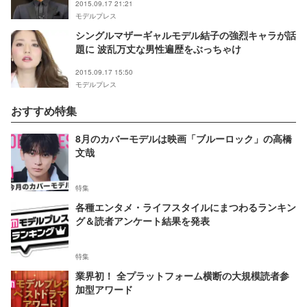
2015.09.17 21:21
モデルプレス
シングルマザーギャルモデル結子の強烈キャラが話
題に 波乱万丈な男性遍歴をぶっちゃけ
2015.09.17 15:50
モデルプレス
おすすめ特集
8月のカバーモデルは映画「ブルーロック」の高橋
文哉
特集
各種エンタメ・ライフスタイルにまつわるランキン
グ＆読者アンケート結果を発表
特集
業界初！ 全プラットフォーム横断の大規模読者参
加型アワード