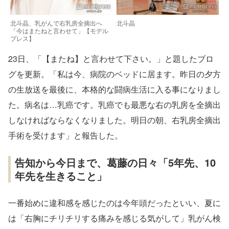
北斗晶、乳がんで右乳房全摘出へ
北斗晶
「今はまたねと言わせて」【モデル
プレス】
23日、「【またね】と言わせて下さい。」と題したブロ
グを更新。「私は今、病院のベッドに居ます。昨日の夕方
の生放送を最後に、本格的な闘病生活に入る事になりまし
た。病名は…乳癌です。乳癌でも最悪な右の乳房を全摘出
しなければならなくなりました。明日の朝、右乳房全摘出
手術を受けます」と報告した。
告知から今日まで、葛藤の日々「5年先、10
年先を生きること」
一番始めに違和感を感じたのは今年頭だったといい、夏に
は「右胸にチリチリする痛みを感じる気がして」乳がん検