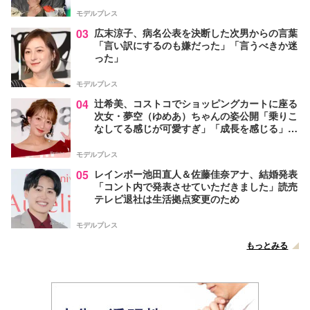
モデルプレス
03
広末涼子、病名公表を決断した次男からの言葉
「言い訳にするのも嫌だった」「言うべきか迷
った」
モデルプレス
04
辻希美、コストコでショッピングカートに座る
次女・夢空（ゆめあ）ちゃんの姿公開「乗りこ
なしてる感じが可愛すぎ」「成長を感じる」の
声
モデルプレス
05
レインボー池田直人＆佐藤佳奈アナ、結婚発表
「コント内で発表させていただきました」読売
テレビ退社は生活拠点変更のため
モデルプレス
もっとみる