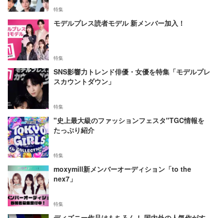
特集
モデルプレス読者モデル 新メンバー加入！
特集
SNS影響力トレンド俳優・女優を特集「モデルプレ
スカウントダウン」
特集
"史上最大級のファッションフェスタ"TGC情報を
たっぷり紹介
特集
moxymill新メンバーオーディション「to the
nex7」
特集
ディズニー作品はもちろん！ 国内外の人気作がす