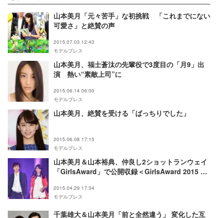
山本美月「元々苦手」な初挑戦 「これまでにない
可愛さ」と絶賛の声
2015.07.03 12:43
モデルプレス
山本美月、福士蒼汰の先輩役で3度目の「月9」出
演 熱い“素敵上司”に
2015.06.14 06:00
モデルプレス
山本美月、絶賛を受ける「ばっちりでした」
2015.06.08 17:15
モデルプレス
山本美月＆山本裕典、仲良し2ショットランウェイ
「GirlsAward」で公開収録＜GirlsAward 2015 S
／S＞
2015.04.29 17:34
モデルプレス
千葉雄大＆山本美月「前と全然違う」 変化した互