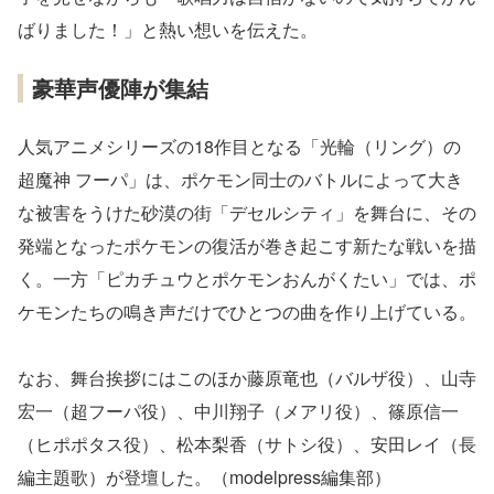
ばりました！」と熱い想いを伝えた。
豪華声優陣が集結
人気アニメシリーズの18作目となる「光輪（リング）の
超魔神 フーパ」は、ポケモン同士のバトルによって大き
な被害をうけた砂漠の街「デセルシティ」を舞台に、その
発端となったポケモンの復活が巻き起こす新たな戦いを描
く。一方「ピカチュウとポケモンおんがくたい」では、ポ
ケモンたちの鳴き声だけでひとつの曲を作り上げている。
なお、舞台挨拶にはこのほか藤原竜也（バルザ役）、山寺
宏一（超フーパ役）、中川翔子（メアリ役）、篠原信一
（ヒポポタス役）、松本梨香（サトシ役）、安田レイ（長
編主題歌）が登壇した。（modelpress編集部）