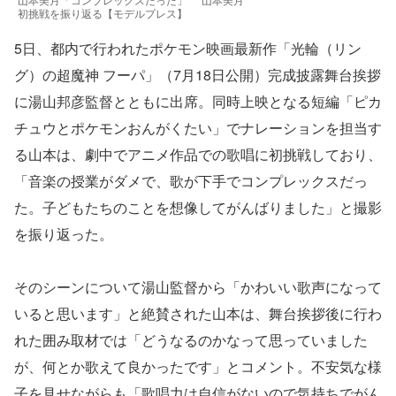
初挑戦を振り返る【モデルプレス】
5日、都内で行われたポケモン映画最新作「光輪（リン
グ）の超魔神 フーパ」（7月18日公開）完成披露舞台挨拶
に湯山邦彦監督とともに出席。同時上映となる短編「ピカ
チュウとポケモンおんがくたい」でナレーションを担当す
る山本は、劇中でアニメ作品での歌唱に初挑戦しており、
「音楽の授業がダメで、歌が下手でコンプレックスだっ
た。子どもたちのことを想像してがんばりました」と撮影
を振り返った。
そのシーンについて湯山監督から「かわいい歌声になって
いると思います」と絶賛された山本は、舞台挨拶後に行わ
れた囲み取材では「どうなるのかなって思っていました
が、何とか歌えて良かったです」とコメント。不安気な様
子を見せながらも「歌唱力は自信がないので気持ちでがん