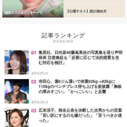
【心理テスト】恋の深め方
朝活コスメ＆インナーケア
記事ランキング
RANKING
01
集英社、日向坂46藤嶌果歩の写真集を巡り声明
発表 注意喚起も「必要に応じて法的措置を含
む対応を検討」
モデルプレス
02
寺田心、週6ジム通いで体重62kg→82kgに
110kgのベンチプレス持ち上げる姿披露「胸板
の厚みすごい」「かっこいい」と反響
モデルプレス
03
広末涼子、病名公表を決断した次男からの言葉
「言い訳にするのも嫌だった」「言うべきか迷
った」