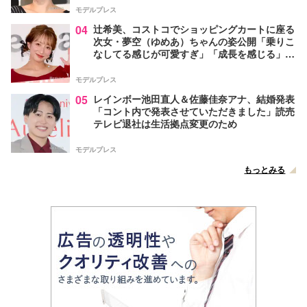
モデルプレス
04
辻希美、コストコでショッピングカートに座る
次女・夢空（ゆめあ）ちゃんの姿公開「乗りこ
なしてる感じが可愛すぎ」「成長を感じる」の
声
モデルプレス
05
レインボー池田直人＆佐藤佳奈アナ、結婚発表
「コント内で発表させていただきました」読売
テレビ退社は生活拠点変更のため
モデルプレス
もっとみる