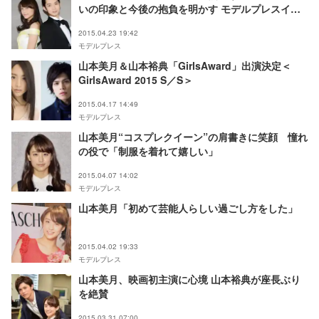
いの印象と今後の抱負を明かす モデルプレスイン
タビュー
2015.04.23 19:42
モデルプレス
山本美月＆山本裕典「GirlsAward」出演決定＜
GirlsAward 2015 S／S＞
2015.04.17 14:49
モデルプレス
山本美月“コスプレクイーン”の肩書きに笑顔 憧れ
の役で「制服を着れて嬉しい」
2015.04.07 14:02
モデルプレス
山本美月「初めて芸能人らしい過ごし方をした」
2015.04.02 19:33
モデルプレス
山本美月、映画初主演に心境 山本裕典が座長ぶり
を絶賛
2015.03.31 07:00