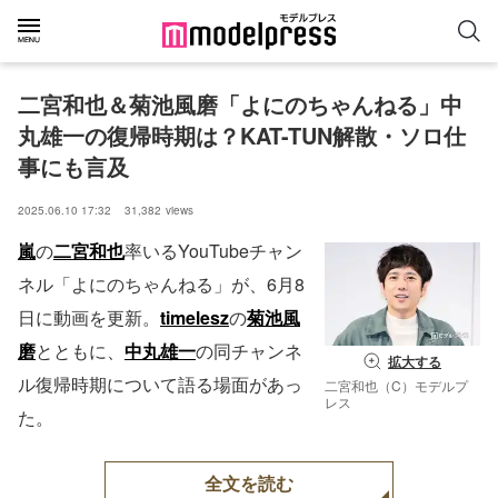
二宮和也＆菊池風磨「よにのちゃんねる」中
丸雄一の復帰時期は？KAT-TUN解散・ソロ仕
事にも言及
2025.06.10 17:32
31,382
views
嵐
の
二宮和也
率いるYouTubeチャン
ネル「よにのちゃんねる」が、6月8
日に動画を更新。
timelesz
の
菊池風
磨
とともに、
中丸雄一
の同チャンネ
拡大する
ル復帰時期について語る場面があっ
二宮和也（C）モデルプ
レス
た。
全文を読む