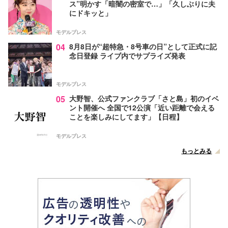
ス”明かす「暗闇の密室で…」「久しぶりに夫
にドキッと」
モデルプレス
04
8月8日が“超特急・8号車の日”として正式に記
念日登録 ライブ内でサプライズ発表
モデルプレス
05
大野智、公式ファンクラブ「さと島」初のイベ
ント開催へ 全国で12公演「近い距離で会える
ことを楽しみにしてます」【日程】
モデルプレス
もっとみる