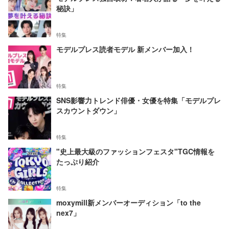
秘訣」
特集
モデルプレス読者モデル 新メンバー加入！
特集
SNS影響力トレンド俳優・女優を特集「モデルプレ
スカウントダウン」
特集
"史上最大級のファッションフェスタ"TGC情報を
たっぷり紹介
特集
moxymill新メンバーオーディション「to the
nex7」