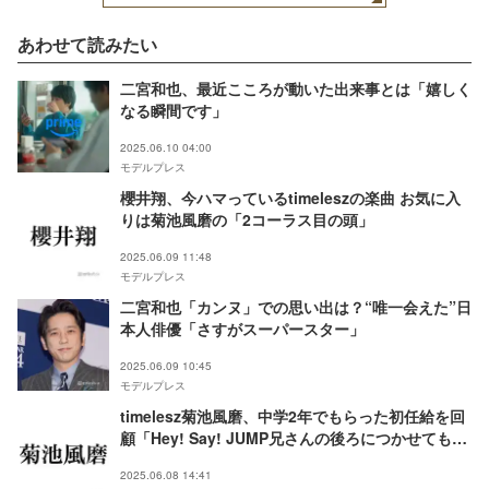
あわせて読みたい
二宮和也、最近こころが動いた出来事とは「嬉しく
なる瞬間です」
2025.06.10 04:00
モデルプレス
櫻井翔、今ハマっているtimeleszの楽曲 お気に入
りは菊池風磨の「2コーラス目の頭」
2025.06.09 11:48
モデルプレス
二宮和也「カンヌ」での思い出は？“唯一会えた”日
本人俳優「さすがスーパースター」
2025.06.09 10:45
モデルプレス
timelesz菊池風磨、中学2年でもらった初任給を回
顧「Hey! Say! JUMP兄さんの後ろにつかせてもら
って…」
2025.06.08 14:41