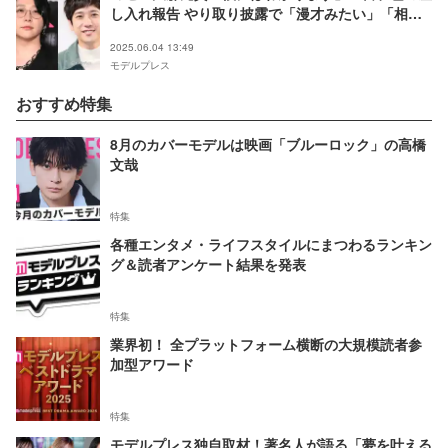
し入れ報告 やり取り披露で「漫才みたい」「相思
相愛」の声
2025.06.04 13:49
モデルプレス
おすすめ特集
8月のカバーモデルは映画「ブルーロック」の高橋
文哉
特集
各種エンタメ・ライフスタイルにまつわるランキン
グ＆読者アンケート結果を発表
特集
業界初！ 全プラットフォーム横断の大規模読者参
加型アワード
特集
モデルプレス独自取材！著名人が語る「夢を叶える