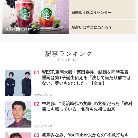
日向坂 6作ぶりセンター
AI占いは本当に当たる？
スタバ新作フローズンティー
記事ランキング
RANKING
01
WEST.重岡大毅・濱田崇裕、結婚を同時発表
重岡は第1子誕生伝える「決して当たり前では
ない、尊いものでした」【全文】
モデルプレス
02
中島歩、“明治時代の文豪”の玄孫だった「教科
書にも載っている」名前も先祖に由来
モデルプレス
03
峯岸みなみ、YouTuber夫からの“不意打ちキ