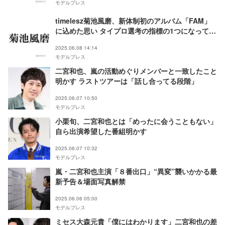
モデルプレス
timelesz菊池風磨、新体制初のアルバム「FAM」
に込めた思い タイプロ選考の指標の1つになってい
たものとは
2025.06.08 14:14
モデルプレス
二宮和也、嵐の活動めぐりメンバーと一致したこと
明かす ラストツアーは「話し合ってる段階」
2025.06.07 10:50
モデルプレス
小栗旬、二宮和也とは「めったに会うこともない」
自ら出演希望した番組明かす
2025.06.07 10:32
モデルプレス
嵐・二宮和也主演「８番出口」“異変”襲いかかる最
新予告＆場面写真解禁
2025.06.06 05:00
モデルプレス
ミセス大森元貴「僕にはわかります」二宮和也の差