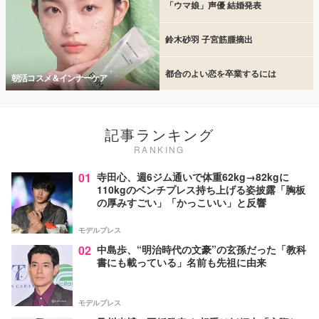
「ウマ娘」声優 結婚発表
鈴木砂羽 子宮筋腫摘出
都合のよい恋を卒業するには
朝活コスメ＆インナーケア
記事ランキング
RANKING
01
寺田心、週6ジム通いで体重62kg→82kgに
110kgのベンチプレス持ち上げる姿披露「胸板
の厚みすごい」「かっこいい」と反響
モデルプレス
02
中島歩、“明治時代の文豪”の玄孫だった「教科
書にも載っている」名前も先祖に由来
モデルプレス