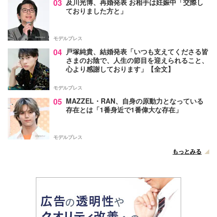
03
及川光博、再婚発表 お相手は妊娠中「交際し
ておりました方と」
モデルプレス
04
戸塚純貴、結婚発表「いつも支えてくださる皆
さまのお陰で、人生の節目を迎えられること、
心より感謝しております」【全文】
モデルプレス
05
MAZZEL・RAN、自身の原動力となっている
存在とは「1番身近で1番偉大な存在」
モデルプレス
もっとみる