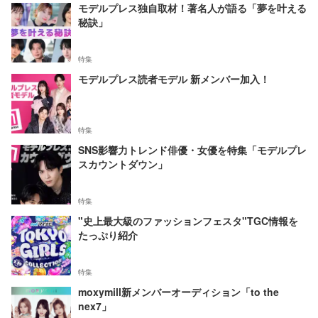
モデルプレス独自取材！著名人が語る「夢を叶える
秘訣」
特集
モデルプレス読者モデル 新メンバー加入！
特集
SNS影響力トレンド俳優・女優を特集「モデルプレ
スカウントダウン」
特集
"史上最大級のファッションフェスタ"TGC情報を
たっぷり紹介
特集
moxymill新メンバーオーディション「to the
nex7」