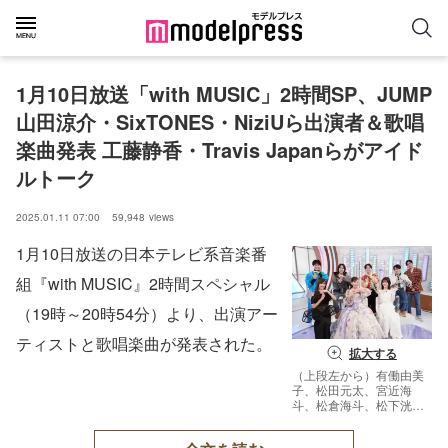
1月10日放送「with MUSIC」2時間SP、JUMP
山田涼介・SixTONES・NiziUら出演者＆歌唱
楽曲発表 工藤静香・Travis Japanらがアイド
ルトーク
2025.01.11 07:00
59,948
views
1月10日放送の日本テレビ系音楽番
組『with MUSIC』2時間スペシャル
（19時～20時54分）より、出演アー
ティストと歌唱楽曲が発表された。
拡大する
（上段左から）有働由美
子、松田元太、宮近海
斗、松倉海斗、松下洸平
（下段左から）工藤静
香、南野陽子、山本彩