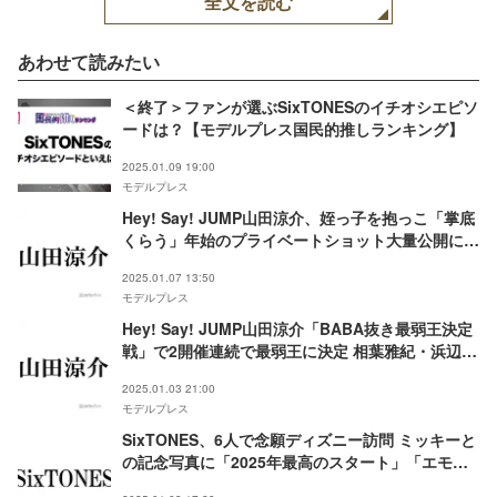
全文を読む
（C）日本テレビ
あわせて読みたい
＜終了＞ファンが選ぶSixTONESのイチオシエピソ
ードは？【モデルプレス国民的推しランキング】
2025.01.09 19:00
モデルプレス
Hey! Say! JUMP山田涼介、姪っ子を抱っこ「掌底
くらう」年始のプライベートショット大量公開にフ
ァン悶絶
2025.01.07 13:50
モデルプレス
Hey! Say! JUMP山田涼介「BABA抜き最弱王決定
戦」で2開催連続で最弱王に決定 相葉雅紀・浜辺美
波らと豪華決勝戦
2025.01.03 21:00
モデルプレス
SixTONES、6人で念願ディズニー訪問 ミッキーと
の記念写真に「2025年最高のスタート」「エモす
ぎ」の声