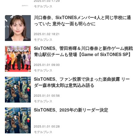
2025.01.03 17:29
モデルプレス
川口春奈、SixTONESメンバー4人と同じ学校に通
っていた 意外な一面も明らかに
2025.01.02 18:21
モデルプレス
SixTONES、菅田将暉＆川口春奈と新作ゲーム挑戦
青山駅伝チームも登場【Game of SixTONES SP】
2025.01.01 09:00
モデルプレス
SixTONES、ファン投票で決まった楽曲披露 リー
ダー森本慎太郎は意気込み語る
2025.01.01 00:56
モデルプレス
SixTONES、2025年の新リーダー決定
2025.01.01 00:28
モデルプレス