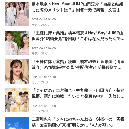
橋本環奈＆Hey! Say! JUMP山田涼介「自身と結婚
した際のメリットは？」回答一致で興奮「文言まで
一緒」＜王様に捧ぐ薬指＞
2023.04.15 04:00
モデルプレス
「王様に捧ぐ薬指」橋本環奈＆Hey! Say! JUMP山
田涼介“結婚会見”を回顧「これはなんだったんです
か？」
2023.04.15 04:00
モデルプレス
「王様に捧ぐ薬指」綾華（橋本環奈）＆東郷（山田
涼介）の“結婚報告会見”生配信決定 反響殺到でト
レンド入り
2023.04.13 14:10
モデルプレス
「ジャにの」二宮和也・中丸雄一・山田涼介・菊池
風磨、新たに挑戦したいこと発表も中丸「失敗し
た」
2023.04.13 13:08
モデルプレス
二宮和也ら「ジャにのちゃんねる」SNSへの一斉投
稿・無言動画の“真相”明らかに「4人が尊い」「答