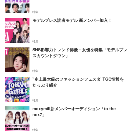
特集
モデルプレス読者モデル 新メンバー加入！
特集
SNS影響力トレンド俳優・女優を特集「モデルプレ
スカウントダウン」
特集
"史上最大級のファッションフェスタ"TGC情報を
たっぷり紹介
特集
moxymill新メンバーオーディション「to the
nex7」
特集