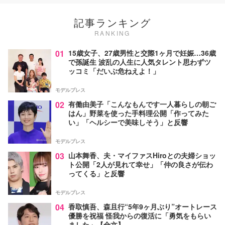
記事ランキング
RANKING
01
15歳女子、27歳男性と交際1ヶ月で妊娠…36歳
で孫誕生 波乱の人生に人気タレント思わずツ
ッコミ「だいぶ危ねえよ！」
モデルプレス
02
有働由美子「こんなもんです一人暮らしの朝ご
はん」野菜を使った手料理公開「作ってみた
い」「ヘルシーで美味しそう」と反響
モデルプレス
03
山本舞香、夫・マイファスHiroとの夫婦ショッ
ト公開「2人が見れて幸せ」「仲の良さが伝わ
ってくる」と反響
モデルプレス
04
香取慎吾、森且行“5年9ヶ月ぶり”オートレース
優勝を祝福 怪我からの復活に「勇気をもらい
ました」【全文】