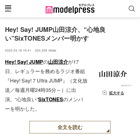
Hey! Say! JUMP山田涼介、“心地良
い”SixTONESメンバー明かす
2023.04.18 16:41
324,359
views
Hey! Say! JUMP
の
山田涼介
が17
日、レギュラーを務めるラジオ番組
『Hey! Say! 7 Ultra JUMP』（文化放
送／毎週月曜24時35分～）に出
拡大する
演。“心地良い”
SixTONES
のメンバ
ーを明かした。
全文を読む