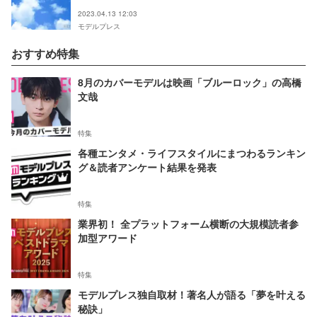
え合わせ待ってた」と反響
2023.04.13 12:03
モデルプレス
おすすめ特集
8月のカバーモデルは映画「ブルーロック」の高橋
文哉
特集
各種エンタメ・ライフスタイルにまつわるランキン
グ＆読者アンケート結果を発表
特集
業界初！ 全プラットフォーム横断の大規模読者参
加型アワード
特集
モデルプレス独自取材！著名人が語る「夢を叶える
秘訣」