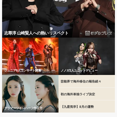
志尊淳 山崎賢人への熱いリスペクト
ジュニア9人コンサート開幕
ノノガ2人ユニットデビュー
芸能界で海外移住の報告続々
初の海外単独ライブ決定
【九星気学】8月の運勢
グラマーツインハーフ作り方