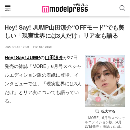
Hey! Say! JUMP山田涼介“OFFモード”でも美
しい「現実世界には3人だけ」リア友も語る
2023.04.18 12:00
142,487
views
Hey! Say! JUMP
の
山田涼介
が27日
発売の雑誌「MORE」6月号スペシャ
ルエディション版の表紙に登場。イ
ンタビューでは、「現実世界には3人
だけ」とリア友についても語ってい
る。
拡大する
「MORE」6月号スペシャ
ルエディション版（4月
27日発売）表紙：山田涼