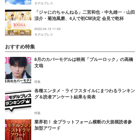
モデルプレス
「ジャにのちゃんねる」二宮和也・中丸雄一・山田
涼介・菊池風磨、4人で初CM決定 会見で乾杯
2023.04.13 11:43
モデルプレス
おすすめ特集
8月のカバーモデルは映画「ブルーロック」の高橋
文哉
特集
各種エンタメ・ライフスタイルにまつわるランキン
グ＆読者アンケート結果を発表
特集
業界初！ 全プラットフォーム横断の大規模読者参
加型アワード