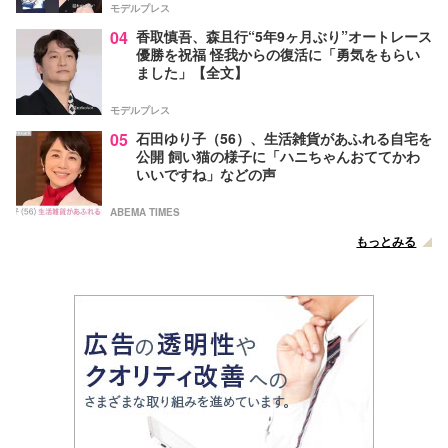
モデルプレス
04
香取慎吾、森且行“5年9ヶ月ぶり”オートレース
優勝を祝福 怪我からの復活に「勇気をもらい
ました」【全文】
モデルプレス
05
石田ゆり子（56）、生活雑貨があふれる自宅を
公開 飼い猫の様子に「ハニちゃんおててかわ
いいですね」などの声
ABEMA TIMES
もっとみる