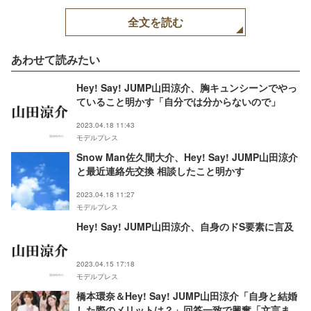
介（C）MORE 2023年6
月号スペシャルエディシ
全文を読む
ョン版／集英社 撮影／
ISAC（SIGNO）
あわせて読みたい
Hey! Say! JUMP山田涼介、胸キュンシーンでやっ
ていること明かす「自分では分からないので」
2023.04.18 11:43
モデルプレス
Snow Man佐久間大介、Hey! Say! JUMP山田涼介
と最近連絡先交換 相談したこと明かす
2023.04.18 11:27
モデルプレス
Hey! Say! JUMP山田涼介、自身のドS要素に言及
2023.04.15 17:18
モデルプレス
橋本環奈＆Hey! Say! JUMP山田涼介「自身と結婚
した際のメリットは？」回答一致で興奮「文言まで