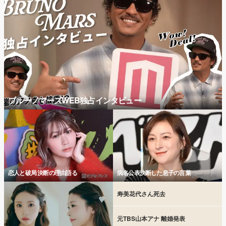
ブルーノマーズWEB独占インタビュー
恋人と破局 決断の理由語る
病名公表決断した息子の言葉
寿美花代さん死去
元TBS山本アナ 離婚発表