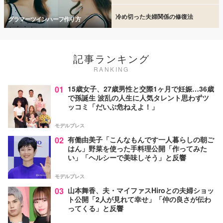
冷め切った夫婦関係の修復法
グラマーツインハーフ作り方
記事ランキング
RANKING
01
15歳女子、27歳男性と交際1ヶ月で妊娠…36歳
で孫誕生 波乱の人生に人気タレント思わずツ
ッコミ「だいぶ危ねえよ！」
モデルプレス
02
有働由美子「こんなもんです一人暮らしの朝ご
はん」野菜を使った手料理公開「作ってみた
い」「ヘルシーで美味しそう」と反響
モデルプレス
03
山本舞香、夫・マイファスHiroとの夫婦ショッ
ト公開「2人が見れて幸せ」「仲の良さが伝わ
ってくる」と反響