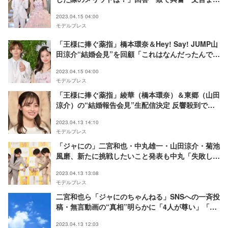
一緒」＜王様に捧ぐ薬指＞
2023.04.15 04:00
モデルプレス
「王様に捧ぐ薬指」橋本環奈＆Hey! Say! JUMP山
田涼介“結婚会見”を回顧「これはなんだったんです
か？」
2023.04.15 04:00
モデルプレス
「王様に捧ぐ薬指」綾華（橋本環奈）＆東郷（山田
涼介）の“結婚報告会見”生配信決定 反響殺到でト
レンド入り
2023.04.13 14:10
モデルプレス
「ジャにの」二宮和也・中丸雄一・山田涼介・菊池
風磨、新たに挑戦したいこと発表も中丸「失敗し
た」
2023.04.13 13:08
モデルプレス
二宮和也ら「ジャにのちゃんねる」SNSへの一斉投
稿・無言動画の“真相”明らかに「4人が尊い」「答
え合わせ待ってた」と反響
2023.04.13 12:03